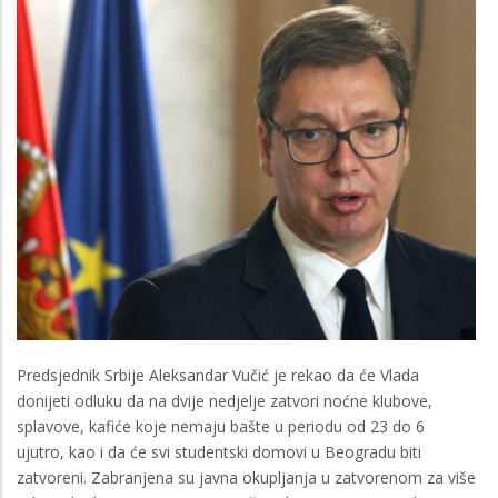
Predsjednik Srbije Aleksandar Vučić je rekao da će Vlada
donijeti odluku da na dvije nedjelje zatvori noćne klubove,
splavove, kafiće koje nemaju bašte u periodu od 23 do 6
ujutro, kao i da će svi studentski domovi u Beogradu biti
zatvoreni. Zabranjena su javna okupljanja u zatvorenom za više