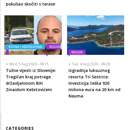
pokušao skočiti s terase
BOSNA I HERCEGOVINA
REGION
REGION
Wed, 5 Aug 2026 - 08:15
Tue, 4 Aug 2026 - 08:28
Tužne vijesti iz Slovenije:
Izgradnja luksuznog
Tragičan kraj potrage
resorta Tri Sestrice:
državljaninom BiH
Investicija teška 920
Zinaidom Kešetovićem
miliona eura na 20 km od
Neuma
CATEGORIES