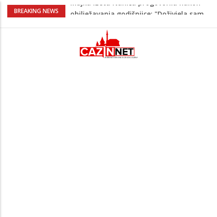
Makedonac teško povrijeđen nakon
BREAKING NEWS
pada sa tobogana: Vlada šalje avion po
njega
Kako povećati količinu mlijeka tokom
dojenja: Izazov s kojim se susreću mnoge
mame
Evo kad i evo gdje nema struje u Krajini
narednih dana
Tragedija u Bosanskoj Krupi potresla
javnost: Supruga ubila muža, poznat
identitet
Majka Izeta Nanića progovorila nakon
obilježavanja godišnjice: "Doživjela sam
poniženje na mjestu gdje se odaje
počast mom sinu"