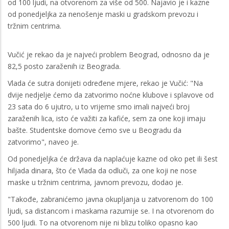
od 100 ljudi, na otvorenom za više od 500. Najavio je i kazne
od ponedjeljka za nenošenje maski u gradskom prevozu i
tržnim centrima.
Vučić je rekao da je najveći problem Beograd, odnosno da je
82,5 posto zaraženih iz Beograda.
Vlada će sutra donijeti određene mjere, rekao je Vučić: "Na
dvije nedjelje ćemo da zatvorimo noćne klubove i splavove od
23 sata do 6 ujutro, u to vrijeme smo imali najveći broj
zaraženih lica, isto će važiti za kafiće, sem za one koji imaju
bašte. Studentske domove ćemo sve u Beogradu da
zatvorimo", naveo je.
Od ponedjeljka će država da naplaćuje kazne od oko pet ili šest
hiljada dinara, što će Vlada da odluči, za one koji ne nose
maske u tržnim centrima, javnom prevozu, dodao je.
"Takođe, zabranićemo javna okupljanja u zatvorenom do 100
ljudi, sa distancom i maskama razumije se. I na otvorenom do
500 ljudi. To na otvorenom nije ni blizu toliko opasno kao