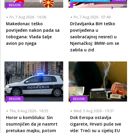
REGION
Fri, 7 Aug 2026 - 16:06
Fri, 7 Aug 2026 - 07:49
Makedonac teško
Državljanka BiH teško
povrijeđen nakon pada sa
povrijeđena u
tobogana: Vlada šalje
saobraćajnoj nesreći u
avion po njega
Njemačkoj: BMW-om se
zabila u zid
REGION
REGION
Thu, 6 Aug 2026 - 18:55
Wed, 5 Aug 2026 - 19:37
Horor u komšiluku: Sin
Dok Evropa ostavlja
osumnjičen da je nasmrt
cigarete, Hrvati puše sve
pretukao majku, potom
više: Treći su u cijeloj EU