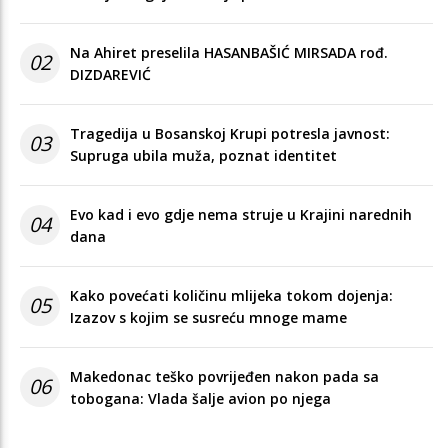
Na Ahiret preselila HASANBAŠIĆ MIRSADA rođ.
02
DIZDAREVIĆ
Tragedija u Bosanskoj Krupi potresla javnost:
03
Supruga ubila muža, poznat identitet
Evo kad i evo gdje nema struje u Krajini narednih
04
dana
Kako povećati količinu mlijeka tokom dojenja:
05
Izazov s kojim se susreću mnoge mame
Makedonac teško povrijeđen nakon pada sa
06
tobogana: Vlada šalje avion po njega