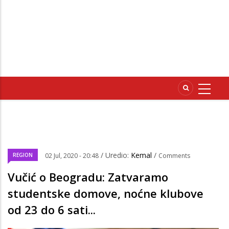
/ Uredio:
Kemal
/
REGION
02 Jul, 2020 - 20:48
Comments
Vučić o Beogradu: Zatvaramo
studentske domove, noćne klubove
od 23 do 6 sati...