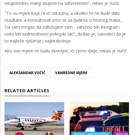
neuporedivo manji skupovi na zatvorenom", rekao je Vučić.
"To su mjere koje će ići od sutra, a ukoliko to ne bude dalo
rezultate, a konsultovali smo se sa ljudima iz Kriznog štaba...
Da sam mogao da odlučujem sam - zatvorio bih Beograd i
uveo bih sedmodnevni policijski sat", dodao je, navodeći da je
to najbrže rješenje i najbezbolnije.
Ako ove mjere ne budu dovoljne, ići ćemo dalje, rekao je Vučić.
ALEKSANDAR VUČIĆ
VANREDNE MJERE
RELATED ARTICLES
BOSNA I HERCEGOVINA
REGION