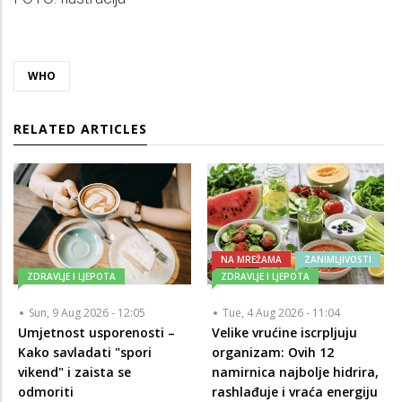
WHO
RELATED ARTICLES
NA MREŽAMA
ZANIMLJIVOSTI
ZDRAVLJE I LJEPOTA
ZDRAVLJE I LJEPOTA
Sun, 9 Aug 2026 - 12:05
Tue, 4 Aug 2026 - 11:04
Umjetnost usporenosti –
Velike vrućine iscrpljuju
Kako savladati "spori
organizam: Ovih 12
vikend" i zaista se
namirnica najbolje hidrira,
odmoriti
rashlađuje i vraća energiju