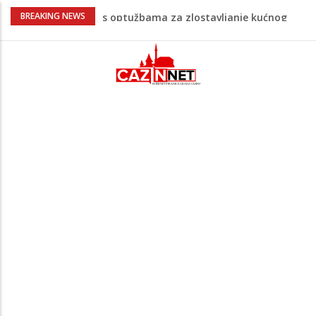
Pentagon zabrinut zbog smanjenih
BREAKING NEWS
zaliha, od vojne industrije traži ubrzanje
proizvodnje
U FBiH nema jedinstvene evidencije o
povučenom mesu, inspektori za pola
godine izrekli 48.000 KM kazni
Temperature danas do 38 stepeni: U
dijelovima BiH moguća kratkotrajna kiša
Netanyahu definitivno odbio plan SAD-a:
Nema povlačenja dok Hamas ne položi
oružje
Supruga izraelskog premijera suočava se
s optužbama za zlostavljanje kućnog
osoblja