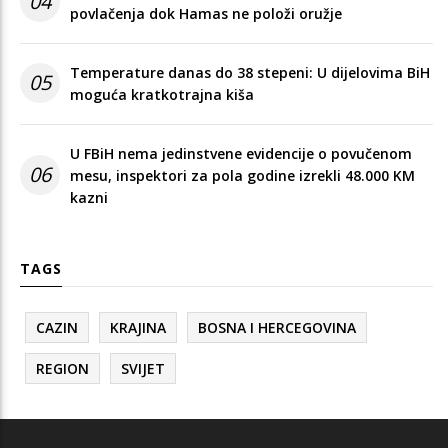
04
povlačenja dok Hamas ne položi oružje
Temperature danas do 38 stepeni: U dijelovima BiH
05
moguća kratkotrajna kiša
U FBiH nema jedinstvene evidencije o povučenom
06
mesu, inspektori za pola godine izrekli 48.000 KM
kazni
TAGS
CAZIN
KRAJINA
BOSNA I HERCEGOVINA
REGION
SVIJET