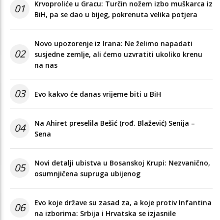
Krvoproliće u Gracu: Turčin nožem izbo muškarca iz
01
BiH, pa se dao u bijeg, pokrenuta velika potjera
Novo upozorenje iz Irana: Ne želimo napadati
02
susjedne zemlje, ali ćemo uzvratiti ukoliko krenu
na nas
03
Evo kakvo će danas vrijeme biti u BiH
Na Ahiret preselila Bešić (rođ. Blažević) Senija –
04
Sena
Novi detalji ubistva u Bosanskoj Krupi: Nezvanično,
05
osumnjičena supruga ubijenog
Evo koje države su zasad za, a koje protiv Infantina
06
na izborima: Srbija i Hrvatska se izjasnile