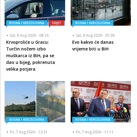
BOSNA I HERCEGOVINA
SVIJET
BOSNA I HERCEGOVINA
Sat, 8 Aug 2026 - 08:16
Sat, 8 Aug 2026 - 07:38
Krvoproliće u Gracu:
Evo kakvo će danas
Turčin nožem izbo
vrijeme biti u BiH
muškarca iz BiH, pa se
dao u bijeg, pokrenuta
velika potjera
BOSNA I HERCEGOVINA
BOSNA I HERCEGOVINA
Fri, 7 Aug 2026 - 13:31
Fri, 7 Aug 2026 - 11:11