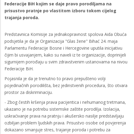
Federacije BiH kojim se daje pravo porodiljama na
prisustvo pratnje po vlastitom izboru tokom cijelog
trajanja poroda.
Predstavnica Komisije za jednakopravnost spolova Aida Obuća
podsjetila je da je Organizacija "Glas žene" Bihać 24. maja
Parlamentu Federacije Bosne i Hercegovine uputila inicijativu
čijim bi usvajanjem, kako su naveli iz te organizacije, doprinijeli
sigurnijem porođaju u svim zdravstvenim ustanovama na nivou
Federacije BiH.
Pojasnila je da je trenutno to pravo prepušteno volji
pojedinačnih porodilišta, bez jedinstvenih procedura, što otvara
prostor za diskriminaciju.
- Zbog čestih kršenja prava pacijentica i nehumanog tretmana,
ukazano je na potrebu sistemske zaštite porodilja. Izolacija,
uskraćivanje prava na pratnju i akušersko nasilje predstavljaju
ozbiljan problem ljudskih prava. Prisustvo osobe od povjerenja
dokazano smanjuje stres, trajanje poroda i potrebu za