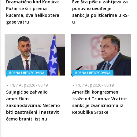
Dramatično kod Konjica:
Evo šta piše u zahtjevu za
Požar se širi prema
ponovno uvođenje
kućama, dva helikoptera
sankcija političarima u RS-
gase vatru
u
BOSNA I HERCEGOVINA
BOSNA I HERCEGOVINA
Fri, 7 Aug 2026 - 08:49
Fri, 7 Aug 2026 - 08:19
Suljagić se zahvalio
Američki kongresmeni
američkim
traže od Trumpa: Vratite
zakonodavcima: Nećemo
sankcije zvaničnicima iz
biti zastrašeni i nastavit
Republike Srpske
ćemo braniti istinu