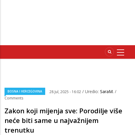
/ Uredio:
SaraM.
/
BOSNA I HERCEGOVINA
28 Jul, 2025 - 16:02
Comments
Zakon koji mijenja sve: Porodilje više
neće biti same u najvažnijem
trenutku