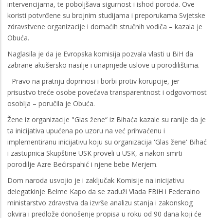
intervencijama, te poboljšava sigurnost i ishod poroda. Ove
koristi potvrđene su brojnim studijama i preporukama Svjetske
zdravstvene organizacije i domaćih stručnih vodiča – kazala je
Obuća.
Naglasila je da je Evropska komisija pozvala vlasti u BiH da
zabrane akušersko nasilje i unaprijede uslove u porodilištima.
- Pravo na pratnju doprinosi i borbi protiv korupcije, jer
prisustvo treće osobe povećava transparentnost i odgovornost
osoblja – poručila je Obuća.
Žene iz organizacije "Glas žene“ iz Bihaća kazale su ranije da je
ta inicijativa upućena po uzoru na već prihvaćenu i
implementiranu inicijativu koju su organizacija 'Glas žene' Bihać
i zastupnica Skupštine USK proveli u USK, a nakon smrti
porodilje Azre Bećirspahić i njene bebe Merjem.
Dom naroda usvojio je i zaključak Komisije na inicijativu
delegatkinje Belme Kapo da se zaduži Vlada FBiH i Federalno
ministarstvo zdravstva da izvrše analizu stanja i zakonskog
okvira i predlože donošenje propisa u roku od 90 dana koji će