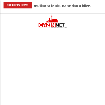
Evo kakvo će danas vrijeme biti u BiH
BREAKING NEWS
Novo upozorenje iz Irana: Ne želimo
napadati susjedne zemlje, ali ćemo
uzvratiti ukoliko krenu na nas
Novi detalji ubistva u Bosanskoj Krupi:
Nezvanično, osumnjičena supruga
ubijenog
Na Ahiret preselila Bešić (rođ. Blažević)
Senija – Sena
Krvoproliće u Gracu: Turčin nožem izbo
muškarca iz BiH, pa se dao u bijeg,
pokrenuta velika potjera