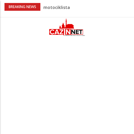
Na Ahiret preselio HALILOVIĆ (Smajil)
BREAKING NEWS
SEJAD
Sutra dženaza Hamdiji Šahinoviću iz
Bosanske Krupe, kojeg je usmrtila
supruga
Ogromna tragedija: Otac, sin i njihov 16-
godišnji rođak poginuli pri povratku u
Njemačku
Prvi put nakon 40 godina Amerika ostala
bez saudijske nafte
Teška nesreća u BiH: Poginuo
motociklista