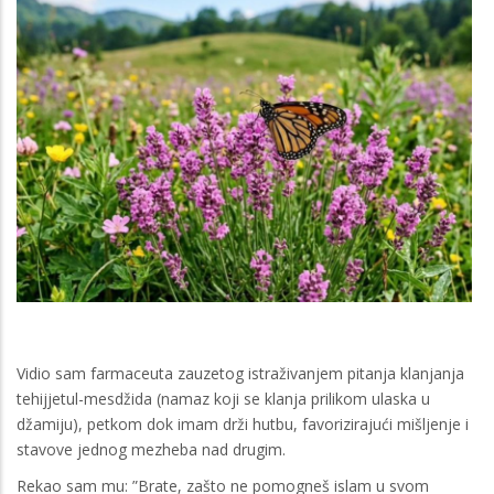
Vidio sam farmaceuta zauzetog istraživanjem pitanja klanjanja
tehijjetul-mesdžida (namaz koji se klanja prilikom ulaska u
džamiju), petkom dok imam drži hutbu, favorizirajući mišljenje i
stavove jednog mezheba nad drugim.
Rekao sam mu: ”Brate, zašto ne pomogneš islam u svom