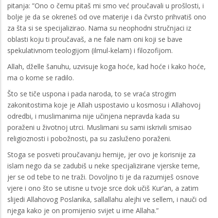
pitanja: ”Ono o čemu pitaš mi smo već proučavali u prošlosti, i
bolje je da se okreneš od ove materije i da čvrsto prihvatiš ono
za šta si se specijalizirao. Nama su neophodni stručnjaci iz
oblasti koju ti proučavaš, a ne fale nam oni koji se bave
spekulativnom teologijom (ilmul-kelam) i filozofijom.
Allah, dželle šanuhu, uzvisuje koga hoće, kad hoće i kako hoće,
ma o kome se radilo.
Što se tiče uspona i pada naroda, to se vraća strogim
zakonitostima koje je Allah uspostavio u kosmosu i Allahovoj
odredbi, i muslimanima nije učinjena nepravda kada su
poraženi u životnoj utrci. Muslimani su sami iskrivili smisao
religioznosti i pobožnosti, pa su zasluženo poraženi.
Stoga se posveti proučavanju hemije, jer ovo je korisnije za
islam nego da se zadubiš u neke specijalizirane vjerske teme,
jer se od tebe to ne traži. Dovoljno ti je da razumiješ osnove
vjere i ono što se utisne u tvoje srce dok učiš Kur’an, a zatim
slijedi Allahovog Poslanika, sallallahu alejhi ve sellem, i nauči od
njega kako je on promijenio svijet u ime Allaha.”