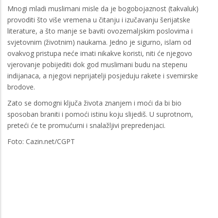
Mnogi mladi muslimani misle da je bogobojaznost (takvaluk)
provoditi što više vremena u čitanju i izučavanju šerijatske
literature, a što manje se baviti ovozemaljskim poslovima i
svjetovnim (životnim) naukama. Jedno je sigurno, islam od
ovakvog pristupa neće imati nikakve koristi, niti će njegovo
vjerovanje pobijediti dok god muslimani budu na stepenu
indijanaca, a njegovi neprijatelji posjeduju rakete i svemirske
brodove.
Zato se domogni ključa života znanjem i moći da bi bio
sposoban braniti i pomoći istinu koju slijediš. U suprotnom,
preteći će te promućurni i snalažljivi prepredenjaci.
Foto: Cazin.net/CGPT