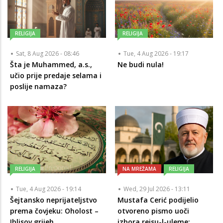
RELIGIJA
RELIGIJA
Sat, 8 Aug 2026 - 08:46
Tue, 4 Aug 2026 - 19:17
Šta je Muhammed, a.s.,
Ne budi nula!
učio prije predaje selama i
poslije namaza?
RELIGIJA
NA MREŽAMA
RELIGIJA
Tue, 4 Aug 2026 - 19:14
Wed, 29 Jul 2026 - 13:11
Šejtansko neprijateljstvo
Mustafa Cerić podijelio
prema čovjeku: Oholost –
otvoreno pismo uoči
Iblisov grijeh
izbora reisu-l-uleme: