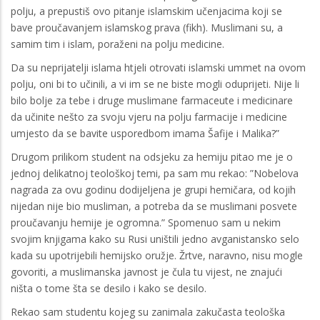
polju, a prepustiš ovo pitanje islamskim učenjacima koji se
bave proučavanjem islamskog prava (fikh). Muslimani su, a
samim tim i islam, poraženi na polju medicine.
Da su neprijatelji islama htjeli otrovati islamski ummet na ovom
polju, oni bi to učinili, a vi im se ne biste mogli oduprijeti. Nije li
bilo bolje za tebe i druge muslimane farmaceute i medicinare
da učinite nešto za svoju vjeru na polju farmacije i medicine
umjesto da se bavite usporedbom imama Šafije i Malika?”
Drugom prilikom student na odsjeku za hemiju pitao me je o
jednoj delikatnoj teološkoj temi, pa sam mu rekao: ”Nobelova
nagrada za ovu godinu dodijeljena je grupi hemičara, od kojih
nijedan nije bio musliman, a potreba da se muslimani posvete
proučavanju hemije je ogromna.” Spomenuo sam u nekim
svojim knjigama kako su Rusi uništili jedno avganistansko selo
kada su upotrijebili hemijsko oružje. Žrtve, naravno, nisu mogle
govoriti, a muslimanska javnost je čula tu vijest, ne znajući
ništa o tome šta se desilo i kako se desilo.
Rekao sam studentu kojeg su zanimala zakučasta teološka