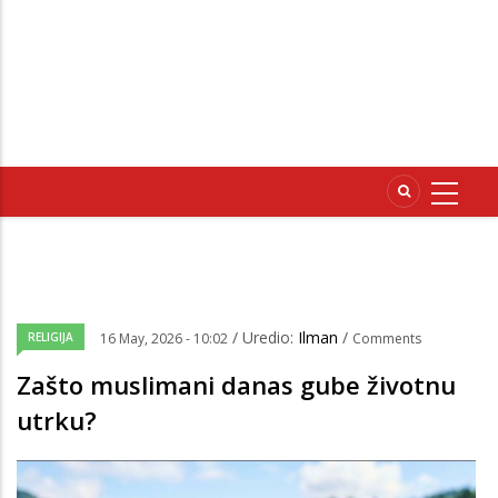
/ Uredio:
Ilman
/
RELIGIJA
16 May, 2026 - 10:02
Comments
Zašto muslimani danas gube životnu
utrku?