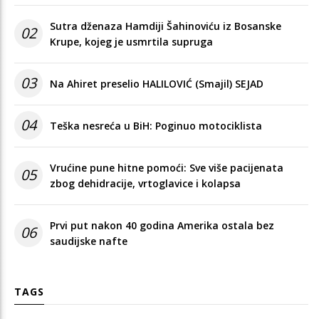
Sutra dženaza Hamdiji Šahinoviću iz Bosanske
02
Krupe, kojeg je usmrtila supruga
03
Na Ahiret preselio HALILOVIĆ (Smajil) SEJAD
04
Teška nesreća u BiH: Poginuo motociklista
Vrućine pune hitne pomoći: Sve više pacijenata
05
zbog dehidracije, vrtoglavice i kolapsa
Prvi put nakon 40 godina Amerika ostala bez
06
saudijske nafte
TAGS