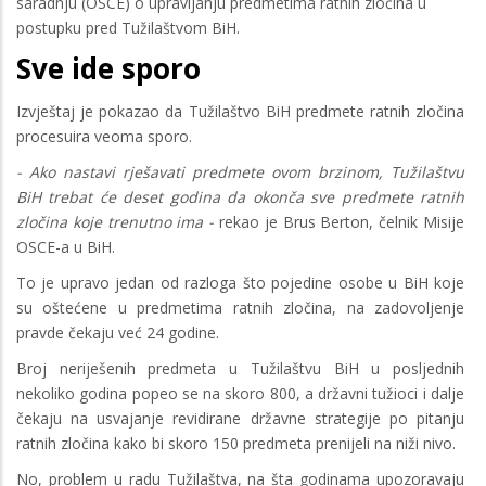
saradnju (OSCE) o upravljanju predmetima ratnih zločina u
postupku pred Tužilaštvom BiH.
Sve ide sporo
Izvještaj je pokazao da Tužilaštvo BiH predmete ratnih zločina
procesuira veoma sporo.
- Ako nastavi rješavati predmete ovom brzinom, Tužilaštvu
BiH trebat će deset godina da okonča sve predmete ratnih
zločina koje trenutno ima -
rekao je Brus Berton, čelnik Misije
OSCE-a u BiH.
To je upravo jedan od razloga što pojedine osobe u BiH koje
su oštećene u predmetima ratnih zločina, na zadovoljenje
pravde čekaju već 24 godine.
Broj neriješenih predmeta u Tužilaštvu BiH u posljednih
nekoliko godina popeo se na skoro 800, a državni tužioci i dalje
čekaju na usvajanje revidirane državne strategije po pitanju
ratnih zločina kako bi skoro 150 predmeta prenijeli na niži nivo.
No, problem u radu Tužilaštva, na šta godinama upozoravaju