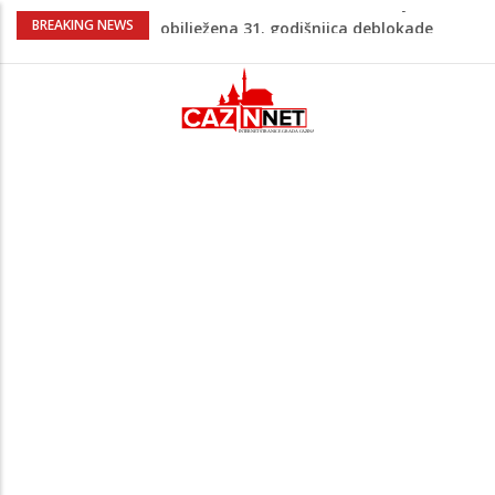
Porodica iz Krajine u centru afere,
BREAKING NEWS
gradonačelnik Kelna pokrenuo istragu
Čestitka povodom Dana Grada Cazina
Velika Kladuša pod udarom požara:
Vatrogasci nadljudskim naporima
spriječili veću tragediju
Borac savladao ML Vitebsk, skandiranje
navijača zasjenilo pobjedu
“Pečat slobodi 2026”: U Tržačkoj Rašteli
obilježena 31. godišnjica deblokade
Unsko-sanskog kantona