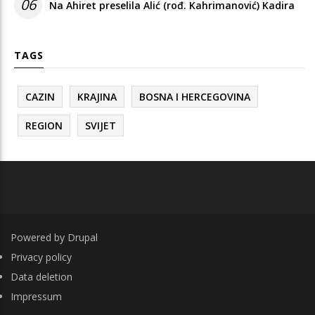
06
Na Ahiret preselila Alić (rođ. Kahrimanović) Kadira
TAGS
CAZIN
KRAJINA
BOSNA I HERCEGOVINA
REGION
SVIJET
Powered by
Drupal
FOOTER
Privacy policy
Data deletion
Impressum