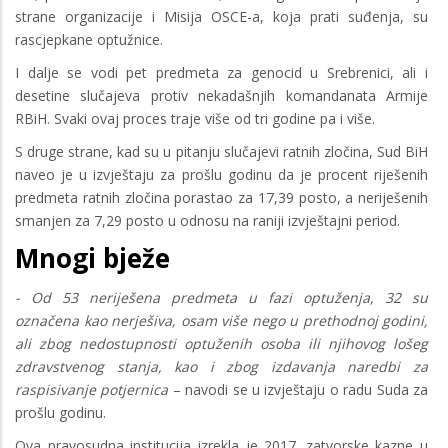
strane organizacije i Misija OSCE-a, koja prati suđenja, su
rascjepkane optužnice.
I dalje se vodi pet predmeta za genocid u Srebrenici, ali i
desetine slučajeva protiv nekadašnjih komandanata Armije
RBiH. Svaki ovaj proces traje više od tri godine pa i više.
S druge strane, kad su u pitanju slučajevi ratnih zločina, Sud BiH
naveo je u izvještaju za prošlu godinu da je procent riješenih
predmeta ratnih zločina porastao za 17,39 posto, a neriješenih
smanjen za 7,29 posto u odnosu na raniji izvještajni period.
Mnogi bježe
- Od 53 neriješena predmeta u fazi optuženja, 32 su
označena kao nerješiva, osam više nego u prethodnoj godini,
ali zbog nedostupnosti optuženih osoba ili njihovog lošeg
zdravstvenog stanja, kao i zbog izdavanja naredbi za
raspisivanje potjernica
– navodi se u izvještaju o radu Suda za
prošlu godinu.
Ova pravosudna institucija izrekla je 2017. zatvorske kazne u