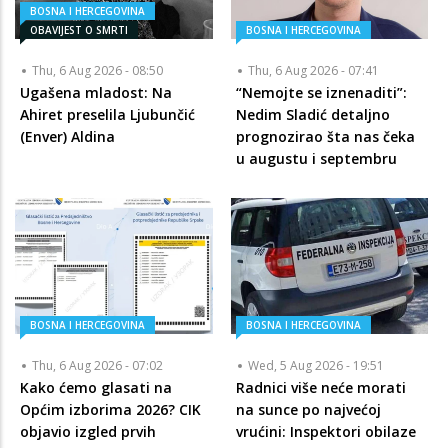
BOSNA I HERCEGOVINA
OBAVIJEST O SMRTI
BOSNA I HERCEGOVINA
Thu, 6 Aug 2026 - 08:50
Thu, 6 Aug 2026 - 07:41
Ugašena mladost: Na
“Nemojte se iznenaditi”:
Ahiret preselila Ljubunčić
Nedim Sladić detaljno
(Enver) Aldina
prognozirao šta nas čeka
u augustu i septembru
BOSNA I HERCEGOVINA
BOSNA I HERCEGOVINA
Thu, 6 Aug 2026 - 07:02
Wed, 5 Aug 2026 - 19:51
Kako ćemo glasati na
Radnici više neće morati
Općim izborima 2026? CIK
na sunce po najvećoj
objavio izgled prvih
vrućini: Inspektori obilaze