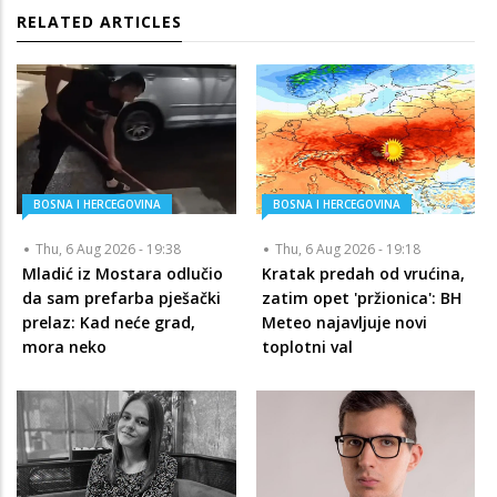
RELATED ARTICLES
BOSNA I HERCEGOVINA
BOSNA I HERCEGOVINA
Thu, 6 Aug 2026 - 19:38
Thu, 6 Aug 2026 - 19:18
Mladić iz Mostara odlučio
Kratak predah od vrućina,
da sam prefarba pješački
zatim opet 'pržionica': BH
prelaz: Kad neće grad,
Meteo najavljuje novi
mora neko
toplotni val