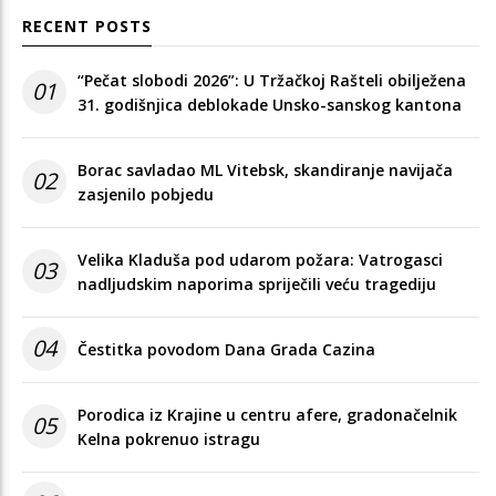
RECENT POSTS
“Pečat slobodi 2026”: U Tržačkoj Rašteli obilježena
01
31. godišnjica deblokade Unsko-sanskog kantona
Borac savladao ML Vitebsk, skandiranje navijača
02
zasjenilo pobjedu
Velika Kladuša pod udarom požara: Vatrogasci
03
nadljudskim naporima spriječili veću tragediju
04
Čestitka povodom Dana Grada Cazina
Porodica iz Krajine u centru afere, gradonačelnik
05
Kelna pokrenuo istragu