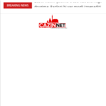
Barbarez o igračima iz dijaspore: Da su
BREAKING NEWS
odabrali drugu reprezentaciju onda bi
"birali", a ne pripadali
Cazin: Bećirović i Ogrešević otvorili Muzej
„Kuća Nurije Pozderca“
Hiljade građana uz Enesa Begovića
proslavile Dan grada Cazina
Tabaković ušao s klupe i prvijencem
donio pobjedu Salzburgu (Video)
Zašto nekim ljudima treba više sna nego
drugima: Razlozi bi vas mogli iznenaditi