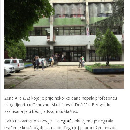
Žena A.R. (32) koja je prije nekoliko dana napala profesoricu
svog djeteta u Osnovnoj školi "Jovan Dučić" u Beogradu
saslušana je u beogradskom tužilaštvu.
Kako nezvanično saznaje
"Telegraf"
, okrivljena je negirala
izvršenje krivičnog djela, nakon čega joj je produžen pritvor.