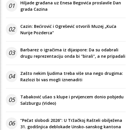
Hiljade građana uz Enesa Begovića proslavile Dan
01
grada Cazina
Cazin: Bećirović i Ogrešević otvorili Muzej „Kuća
02
Nurije Pozderca“
Barbarez o igračima iz dijaspore: Da su odabrali
03
drugu reprezentaciju onda bi "birali", a ne pripadali
Zašto nekim ljudima treba više sna nego drugima:
04
Razlozi bi vas mogli iznenaditi
Tabaković ušao s klupe i prvijencem donio pobjedu
05
Salzburgu (Video)
“Pečat slobodi 2026”: U Tržačkoj Rašteli obilježena
06
31. godišnjica deblokade Unsko-sanskog kantona