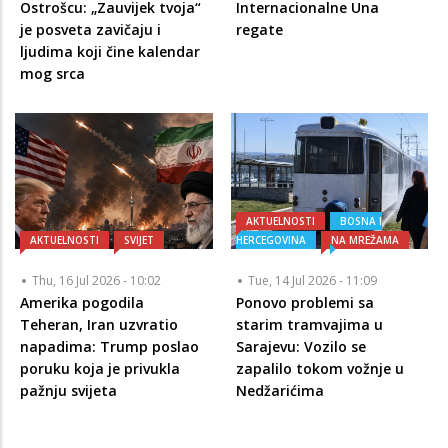
Ostrošcu: „Zauvijek tvoja“
Internacionalne Una
je posveta zavičaju i
regate
ljudima koji čine kalendar
mog srca
AKTUELNOSTI
BOSNA I
AKTUELNOSTI
SVIJET
HERCEGOVINA
NA MREŽAMA
Thu, 16 Jul 2026 - 10:02
Tue, 14 Jul 2026 - 11:09
Amerika pogodila
Ponovo problemi sa
Teheran, Iran uzvratio
starim tramvajima u
napadima: Trump poslao
Sarajevu: Vozilo se
poruku koja je privukla
zapalilo tokom vožnje u
pažnju svijeta
Nedžarićima