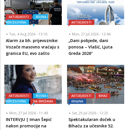
AKTUELNOSTI
BOSNA I
HERCEGOVINA
AKTUELNOSTI
Tue, 4 Aug 2026 - 13:16
Mon, 27 Jul 2026 - 12:46
Alarm za bh. prijevoznike:
„Dani pobjede, dani
Vozače masovno vraćaju s
ponosa – Vlašić, Ljuta
granica EU, evo zašto
Greda 2026“
AKTUELNOSTI
BOSNA I
AKTUELNOSTI
BIHAĆ
HERCEGOVINA
NA MREŽAMA
KRAJINA
Mon, 27 Jul 2026 - 11:49
Sat, 25 Jul 2026 - 12:25
INTERVJU | Iman Šepić
Spektakularan doček u
nakon promocije na
Bihaću za učesnike 52.