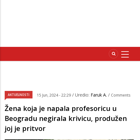
/ Uredio:
Faruk A.
/
AKTUELNOSTI
15 Jun, 2024 - 22:29
Comments
Žena koja je napala profesoricu u
Beogradu negirala krivicu, produžen
joj je pritvor