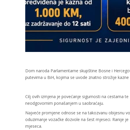
Dom naroda Parlamentarne skupštine Bosne i Hercegov
putevima u BiH, kojima se uvode znatno strožije kazne
Cilj ovih izmjena je povećanje sigurnosti na cestama t
neodgovornim ponašanjem u saobraćaju.
Najveće promjene odnose se na takozvanu obijesnu vož
oduzimanje vozačke dozvole na šest mjeseci. Ranije je z
mjeseca.