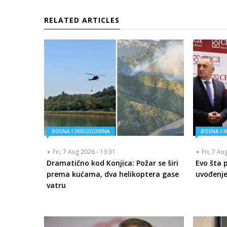
RELATED ARTICLES
BOSNA I HERCEGOVINA
BOSNA I 
Fri, 7 Aug 2026 - 13:31
Fri, 7 Au
Dramatično kod Konjica: Požar se širi
Evo šta 
prema kućama, dva helikoptera gase
uvođenje
vatru