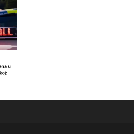
ena u
koj: