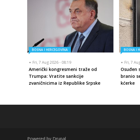
BOSNA I HERCEGOVINA
BOSNA I 
Fri, 7 Aug 2026 - 08:19
Fri, 7 Au
Američki kongresmeni traže od
Osuđen se
Trumpa: Vratite sankcije
branio se
zvaničnicima iz Republike Srpske
kćerke
Powered by
Drupal