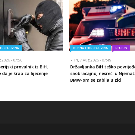
HERCEGOVINA
BOSNA I HERCEGOVINA
REGION
g 2026 - 07:56
Fri, 7 Aug 2026 - 07:49
rijski provalnik iz BiH,
Državljanka BiH teško povrijeđ
 da je krao za liječenje
saobraćajnoj nesreći u Njemač
BMW-om se zabila u zid