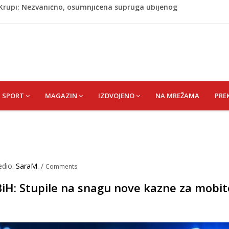
ažević) Senija – Sena
ŠEFIK
je protiv Infantina na izborima: Srbija i Hrvatska se
akon obilježavanja godišnjice: "Doživjela sam poniženje
 mom sinu"
j Krupi: Nezvanično, osumnjičena supruga ubijenog
SPORT
MAGAZIN
IZDVOJENO
NA MREŽAMA
PRE
edio:
SaraM.
/
Comments
iH: Stupile na snagu nove kazne za mobite