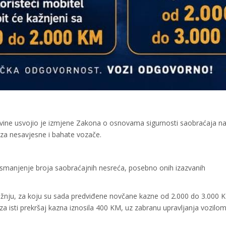
ine usvojio je izmjene Zakona o osnovama sigurnosti saobraćaja n
 za nesavjesne i bahate vozače.
e smanjenje broja saobraćajnih nesreća, posebno onih izazvanih
nju, za koju su sada predviđene novčane kazne od 2.000 do 3.000 
a isti prekršaj kazna iznosila 400 KM, uz zabranu upravljanja vozilo