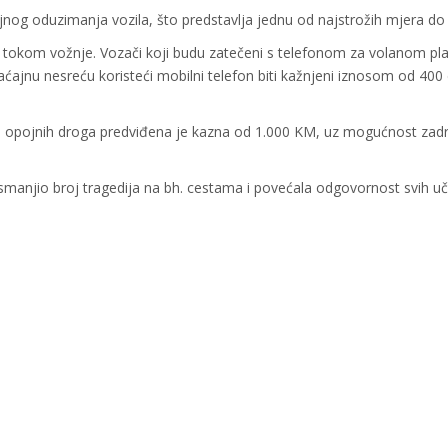
nog oduzimanja vozila, što predstavlja jednu od najstrožih mjera do
a tokom vožnje. Vozači koji budu zatečeni s telefonom za volanom pl
ćajnu nesreću koristeći mobilni telefon biti kažnjeni iznosom od 400
 ili opojnih droga predviđena je kazna od 1.000 KM, uz mogućnost zad
manjio broj tragedija na bh. cestama i povećala odgovornost svih uč