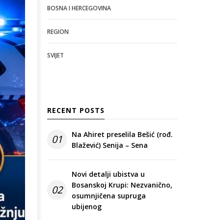
BOSNA I HERCEGOVINA
REGION
SVIJET
RECENT POSTS
Na Ahiret preselila Bešić (rođ.
01
Blažević) Senija – Sena
Novi detalji ubistva u
Bosanskoj Krupi: Nezvanično,
02
osumnjičena supruga
ubijenog