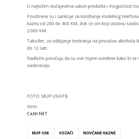
U najtežim slučajevima zakon predviđa i mogućnost traj
Pooštrene su i sankcije za korištenje mobilnog telefon
kaznu od 200 do 400 KM, dok će oni koji izazovu saobra
2.000 KM.
Također, za odbijanje testiranja na prisustvo alkohola
do 12 sati.
Nadležni poručuju da su ove mjere uvedene kako bi se s
saobraćaju.
FOTO: MUP USK/FB
Izvor:
Cazin.NET
MUP USK
VOZAČI
NOVČANE KAZNE