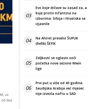
Evo koje države su zasad za, a
koje protiv Infantina na
03
izborima: Srbija i Hrvatska se
izjasnile
Na Ahiret preselio ŠUPUK
04
(Refik) ŠEFIK
Zeljković se oglasio uoči
a
05
početka nove sezone Wwin
lige
Prvi put u više od 40 godina:
06
Saudijska Arabija već mjesec
nije izvezla naftu u SAD
KM, uz
m od dva