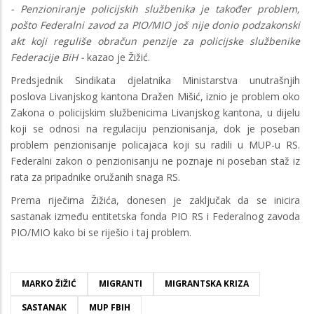
- Penzioniranje policijskih službenika je također problem,
pošto Federalni zavod za PIO/MIO još nije donio podzakonski
akt koji reguliše obračun penzije za policijske službenike
Federacije BiH -
kazao je Žižić.
Predsjednik Sindikata djelatnika Ministarstva unutrašnjih
poslova Livanjskog kantona Dražen Mišić, iznio je problem oko
Zakona o policijskim službenicima Livanjskog kantona, u dijelu
koji se odnosi na regulaciju penzionisanja, dok je poseban
problem penzionisanje policajaca koji su radili u MUP-u RS.
Federalni zakon o penzionisanju ne poznaje ni poseban staž iz
rata za pripadnike oružanih snaga RS.
Prema riječima Žižića, donesen je zaključak da se inicira
sastanak između entitetska fonda PIO RS i Federalnog zavoda
PIO/MIO kako bi se riješio i taj problem.
MARKO ŽIŽIĆ
MIGRANTI
MIGRANTSKA KRIZA
SASTANAK
MUP FBIH