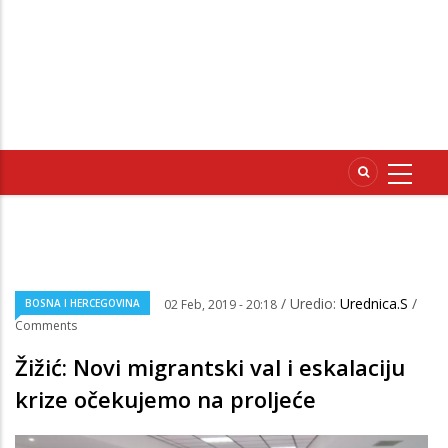
/ Uredio:
Urednica.S
/
BOSNA I HERCEGOVINA
02 Feb, 2019 - 20:18
Comments
Žižić: Novi migrantski val i eskalaciju
krize očekujemo na proljeće