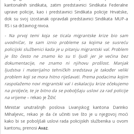
kantonalnih sindikata, zatim predstavnici Sindikata Federalne
uprave policije, kao i predstavnici Sindikata policije Hrvatske,
dok su svoj izostanak opravdali predstavnici Sindikata MUP-a
RS i sa državnog nivoa.
- Na prvoj temi koja se ticala migrantske krize bio sam
uvodničar, te sam iznio probleme sa kojima se susreću
policijski službenici kada je u pitanju migrantski val. Problem
je što često ne znamo ko su ti ljudi jer je većina bez
dokumentacije, ne znamo ni njihovu prošlost. Manjak
ljudstva i materijalno tehničkih sredstava je također veliki
problem koji se mora hitno riješavati. Prema podacima kojim
raspolažemo novi migrantski val i eskalaciju krize očekujemo
na proljeće, te je bitno da se poboljšaju uslovi za rad policije
na vrijeme
– rekao je Žižić
Ministar unutrašnjih poslova Livanjskog kantona Darinko
Mihaljevic, rekao je da će učiniti sve što je u njegovoj moći
kako bi se poboljšali uslovi rada policijskih službenika u ovom
kantonu, prenosi
Avaz.