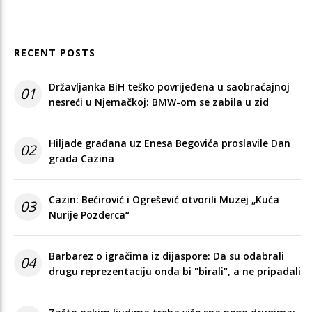
RECENT POSTS
Državljanka BiH teško povrijeđena u saobraćajnoj
01
nesreći u Njemačkoj: BMW-om se zabila u zid
Hiljade građana uz Enesa Begovića proslavile Dan
02
grada Cazina
Cazin: Bećirović i Ogrešević otvorili Muzej „Kuća
03
Nurije Pozderca“
Barbarez o igračima iz dijaspore: Da su odabrali
04
drugu reprezentaciju onda bi "birali", a ne pripadali