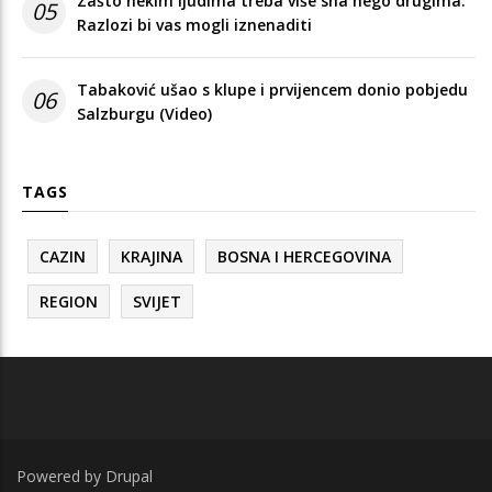
Zašto nekim ljudima treba više sna nego drugima:
05
Razlozi bi vas mogli iznenaditi
Tabaković ušao s klupe i prvijencem donio pobjedu
06
Salzburgu (Video)
TAGS
CAZIN
KRAJINA
BOSNA I HERCEGOVINA
REGION
SVIJET
Powered by
Drupal