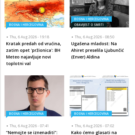
BOSNA I HERCEGOVINA
BOSNA I HERCEGOVINA
OBAVIJEST O SMRTI
Thu, 6 Aug 2026 - 19:18
Thu, 6 Aug 2026 - 08:50
Kratak predah od vrućina,
Ugašena mladost: Na
zatim opet 'pržionica': BH
Ahiret preselila Ljubunčić
Meteo najavljuje novi
(Enver) Aldina
toplotni val
BOSNA I HERCEGOVINA
BOSNA I HERCEGOVINA
Thu, 6 Aug 2026 - 07:41
Thu, 6 Aug 2026 - 07:02
“Nemojte se iznenaditi”:
Kako ćemo glasati na