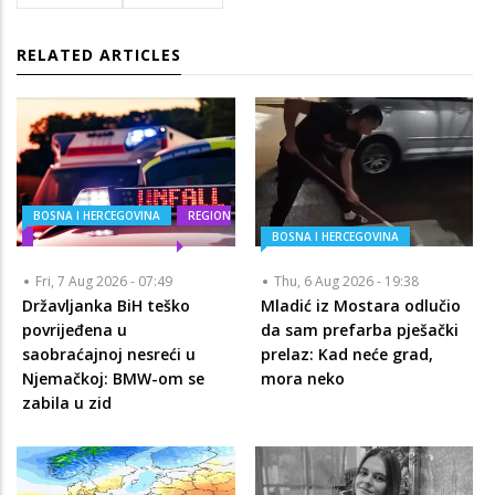
RELATED ARTICLES
BOSNA I HERCEGOVINA
REGION
BOSNA I HERCEGOVINA
Fri, 7 Aug 2026 - 07:49
Thu, 6 Aug 2026 - 19:38
Državljanka BiH teško
Mladić iz Mostara odlučio
povrijeđena u
da sam prefarba pješački
saobraćajnoj nesreći u
prelaz: Kad neće grad,
Njemačkoj: BMW-om se
mora neko
zabila u zid