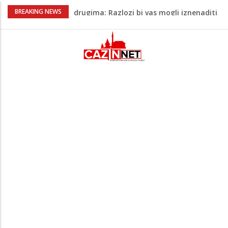
Barbarez o igračima iz dijaspore: Da su
BREAKING NEWS
odabrali drugu reprezentaciju onda bi
"birali", a ne pripadali
Cazin: Bećirović i Ogrešević otvorili Muzej
„Kuća Nurije Pozderca“
Hiljade građana uz Enesa Begovića
proslavile Dan grada Cazina
Državljanka BiH teško povrijeđena u
saobraćajnoj nesreći u Njemačkoj: BMW-
om se zabila u zid
Zašto nekim ljudima treba više sna nego
drugima: Razlozi bi vas mogli iznenaditi