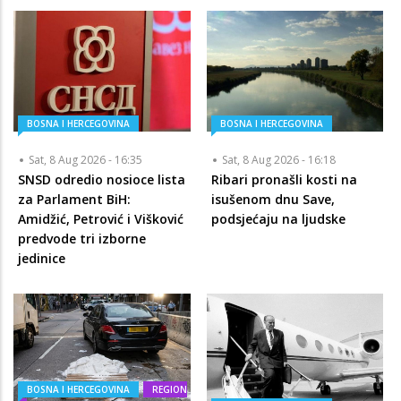
BOSNA I HERCEGOVINA
BOSNA I HERCEGOVINA
Sat, 8 Aug 2026 - 16:35
Sat, 8 Aug 2026 - 16:18
SNSD odredio nosioce lista
Ribari pronašli kosti na
za Parlament BiH:
isušenom dnu Save,
Amidžić, Petrović i Višković
podsjećaju na ljudske
predvode tri izborne
jedinice
BOSNA I HERCEGOVINA
REGION