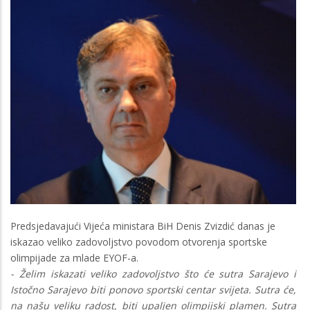
Predsjedavajući Vijeća ministara BiH Denis Zvizdić danas je
iskazao veliko zadovoljstvo povodom otvorenja sportske
olimpijade za mlade EYOF-a.
- Želim iskazati veliko zadovoljstvo što će sutra Sarajevo i
Istočno Sarajevo biti ponovo sportski centar svijeta. Sutra će,
na našu veliku radost, biti upaljen olimpijski plamen. Sutra