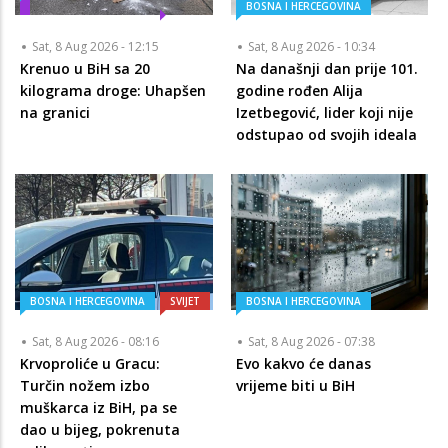
BOSNA I HERCEGOVINA
Sat, 8 Aug 2026 - 12:15
Sat, 8 Aug 2026 - 10:34
Krenuo u BiH sa 20
Na današnji dan prije 101.
kilograma droge: Uhapšen
godine rođen Alija
na granici
Izetbegović, lider koji nije
odstupao od svojih ideala
BOSNA I HERCEGOVINA
SVIJET
BOSNA I HERCEGOVINA
Sat, 8 Aug 2026 - 08:16
Sat, 8 Aug 2026 - 07:38
Krvoproliće u Gracu:
Evo kakvo će danas
Turčin nožem izbo
vrijeme biti u BiH
muškarca iz BiH, pa se
dao u bijeg, pokrenuta