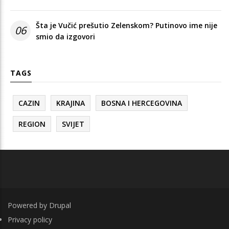
Šta je Vučić prešutio Zelenskom? Putinovo ime nije
06
smio da izgovori
TAGS
CAZIN
KRAJINA
BOSNA I HERCEGOVINA
REGION
SVIJET
Powered by
Drupal
FOOTER
Privacy policy