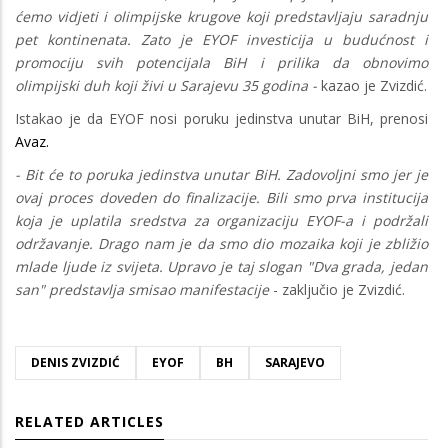
ćemo vidjeti i olimpijske krugove koji predstavljaju saradnju
pet kontinenata. Zato je EYOF investicija u budućnost i
promociju svih potencijala BiH i prilika da obnovimo
olimpijski duh koji živi u Sarajevu 35 godina -
kazao je Zvizdić.
Istakao je da EYOF nosi poruku jedinstva unutar BiH, prenosi
Avaz.
- Bit će to poruka jedinstva unutar BiH. Zadovoljni smo jer je
ovaj proces doveden do finalizacije. Bili smo prva institucija
koja je uplatila sredstva za organizaciju EYOF-a i podržali
održavanje. Drago nam je da smo dio mozaika koji je zbližio
mlade ljude iz svijeta. Upravo je taj slogan "Dva grada, jedan
san" predstavlja smisao manifestacije
- zaključio je Zvizdić.
DENIS ZVIZDIĆ
EYOF
BH
SARAJEVO
RELATED ARTICLES