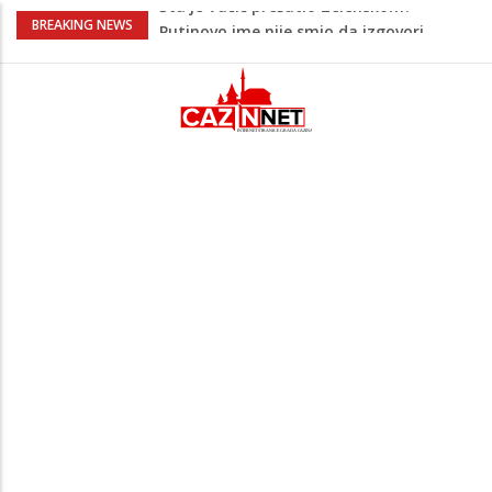
Šta se dešava u Europi? Dron iz
BREAKING NEWS
Rumunije ušao u Bugarsku i eksplodirao
kod gasovoda
Ribari pronašli kosti na isušenom dnu
Save, podsjećaju na ljudske
Sud zaustavio Trumpov plan za veliku
plesnu dvoranu u Bijeloj kući
Grenland upozorio američku kompaniju
povezanu s Trumpom, predsjednik SAD-
a uputio oštre poruke
Šta je Vučić prešutio Zelenskom?
Putinovo ime nije smio da izgovori