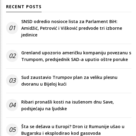
RECENT POSTS
SNSD odredio nosioce lista za Parlament BiH:
01
Amidžić, Petrović i Višković predvode tri izborne
jedinice
Grenland upozorio američku kompaniju povezanu s
02
Trumpom, predsjednik SAD-a uputio oštre poruke
Sud zaustavio Trumpov plan za veliku plesnu
03
dvoranu u Bijeloj kući
Ribari pronašli kosti na isušenom dnu Save,
04
podsjećaju na ljudske
Šta se dešava u Europi? Dron iz Rumunije ušao u
05
Bugarsku i eksplodirao kod gasovoda