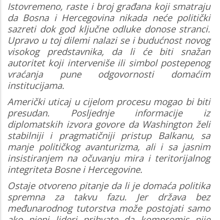
Istovremeno, raste i broj građana koji smatraju
da Bosna i Hercegovina nikada neće politički
sazreti dok god ključne odluke donose stranci.
Upravo u toj dilemi nalazi se i budućnost novog
visokog predstavnika, da li će biti snažan
autoritet koji interveniše ili simbol postepenog
vraćanja pune odgovornosti domaćim
institucijama.
Američki uticaj u cijelom procesu mogao bi biti
presudan. Posljednje informacije iz
diplomatskih izvora govore da Washington želi
stabilniji i pragmatičniji pristup Balkanu, sa
manje političkog avanturizma, ali i sa jasnim
insistiranjem na očuvanju mira i teritorijalnog
integriteta Bosne i Hercegovine.
Ostaje otvoreno pitanje da li je domaća politika
spremna za takvu fazu. Jer država bez
međunarodnog tutorstva može postojati samo
ako njeni lideri prihvate da kompromis nije