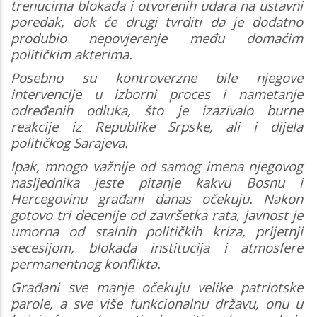
trenucima blokada i otvorenih udara na ustavni
poredak, dok će drugi tvrditi da je dodatno
produbio nepovjerenje među domaćim
političkim akterima.
Posebno su kontroverzne bile njegove
intervencije u izborni proces i nametanje
određenih odluka, što je izazivalo burne
reakcije iz Republike Srpske, ali i dijela
političkog Sarajeva.
Ipak, mnogo važnije od samog imena njegovog
nasljednika jeste pitanje kakvu Bosnu i
Hercegovinu građani danas očekuju. Nakon
gotovo tri decenije od završetka rata, javnost je
umorna od stalnih političkih kriza, prijetnji
secesijom, blokada institucija i atmosfere
permanentnog konflikta.
Građani sve manje očekuju velike patriotske
parole, a sve više funkcionalnu državu, onu u