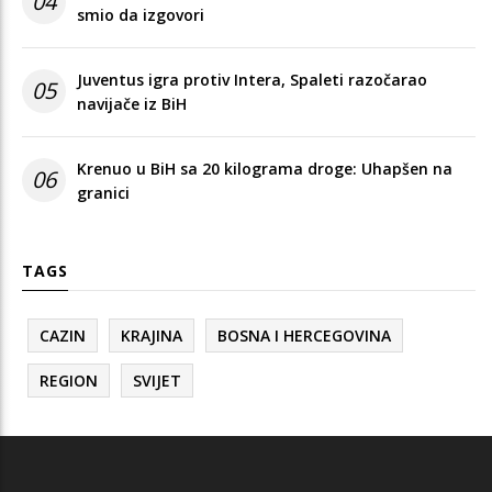
04
smio da izgovori
Juventus igra protiv Intera, Spaleti razočarao
05
navijače iz BiH
Krenuo u BiH sa 20 kilograma droge: Uhapšen na
06
granici
TAGS
CAZIN
KRAJINA
BOSNA I HERCEGOVINA
REGION
SVIJET