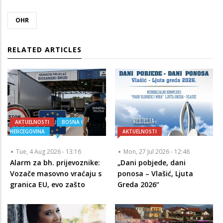
OHR
RELATED ARTICLES
AKTUELNOSTI
BOSNA I
HERCEGOVINA
AKTUELNOSTI
Tue, 4 Aug 2026 - 13:16
Mon, 27 Jul 2026 - 12:46
Alarm za bh. prijevoznike:
„Dani pobjede, dani
Vozače masovno vraćaju s
ponosa – Vlašić, Ljuta
granica EU, evo zašto
Greda 2026“