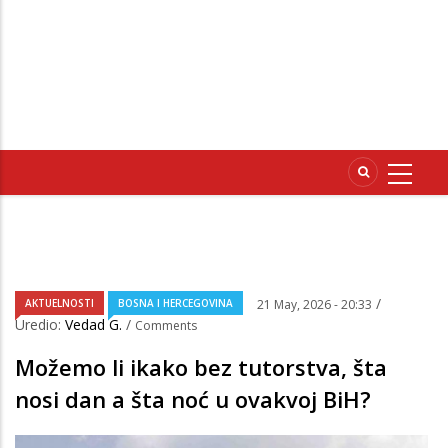
/
AKTUELNOSTI
BOSNA I HERCEGOVINA
21 May, 2026 - 20:33
Uredio:
Vedad G.
/
Comments
Možemo li ikako bez tutorstva, šta
nosi dan a šta noć u ovakvoj BiH?