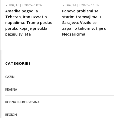
Thu, 16 Jul 2026 - 10:02
Tue, 14 Jul 2026 - 11:09
Amerika pogodila
Ponovo problemi sa
Teheran, Iran uzvratio
starim tramvajima u
napadima: Trump poslao
Sarajevu: Vozilo se
poruku koja je privukla
zapalilo tokom vožnje u
pažnju svijeta
Nedžarićima
CATEGORIES
CAZIN
KRAJINA
BOSNA I HERCEGOVINA
REGION