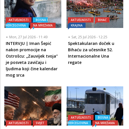
AKTUELNOSTI
BOSNA I
AKTUELNOSTI
BIHAĆ
HERCEGOVINA
NA MREŽAMA
KRAJINA
Mon, 27 Jul 2026 - 11:49
Sat, 25 Jul 2026 - 12:25
INTERVJU | Iman Šepić
Spektakularan doček u
nakon promocije na
Bihaću za učesnike 52.
Ostrošcu: „Zauvijek tvoja“
Internacionalne Una
je posveta zavičaju i
regate
ljudima koji čine kalendar
mog srca
AKTUELNOSTI
BOSNA I
AKTUELNOSTI
SVIJET
HERCEGOVINA
NA MREŽAMA