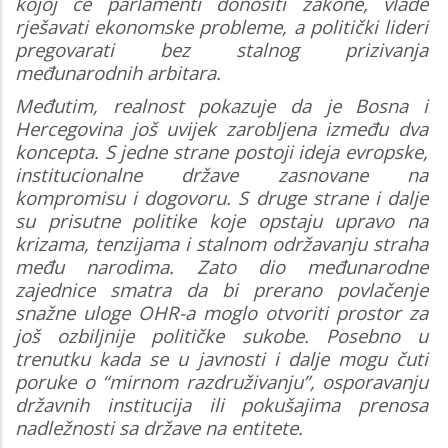
kojoj će parlamenti donositi zakone, vlade
rješavati ekonomske probleme, a politički lideri
pregovarati bez stalnog prizivanja
međunarodnih arbitara.
Međutim, realnost pokazuje da je Bosna i
Hercegovina još uvijek zarobljena između dva
koncepta. S jedne strane postoji ideja evropske,
institucionalne države zasnovane na
kompromisu i dogovoru. S druge strane i dalje
su prisutne politike koje opstaju upravo na
krizama, tenzijama i stalnom održavanju straha
među narodima. Zato dio međunarodne
zajednice smatra da bi prerano povlačenje
snažne uloge OHR-a moglo otvoriti prostor za
još ozbiljnije političke sukobe. Posebno u
trenutku kada se u javnosti i dalje mogu čuti
poruke o “mirnom razdruživanju”, osporavanju
državnih institucija ili pokušajima prenosa
nadležnosti sa države na entitete.