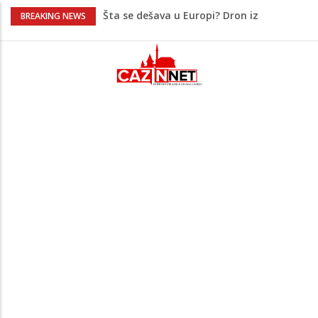
Šta se dešava u Europi? Dron iz
BREAKING NEWS
Rumunije ušao u Bugarsku i eksplodirao
kod gasovoda
Ribari pronašli kosti na isušenom dnu
Save, podsjećaju na ljudske
Sud zaustavio Trumpov plan za veliku
plesnu dvoranu u Bijeloj kući
Bebe koje odrastaju uz pse su zdravije:
Evo šta ih štiti
Šta je Vučić prešutio Zelenskom?
Putinovo ime nije smio da izgovori