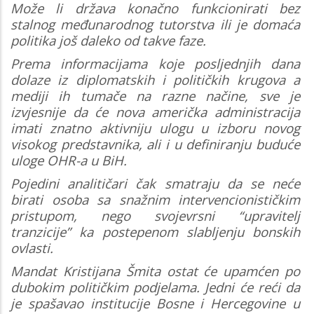
Može li država konačno funkcionirati bez
stalnog međunarodnog tutorstva ili je domaća
politika još daleko od takve faze.
Prema informacijama koje posljednjih dana
dolaze iz diplomatskih i političkih krugova a
mediji ih tumače na razne načine, sve je
izvjesnije da će nova američka administracija
imati znatno aktivniju ulogu u izboru novog
visokog predstavnika, ali i u definiranju buduće
uloge OHR-a u BiH.
Pojedini analitičari čak smatraju da se neće
birati osoba sa snažnim intervencionističkim
pristupom, nego svojevrsni “upravitelj
tranzicije” ka postepenom slabljenju bonskih
ovlasti.
Mandat Kristijana Šmita ostat će upamćen po
dubokim političkim podjelama. Jedni će reći da
je spašavao institucije Bosne i Hercegovine u