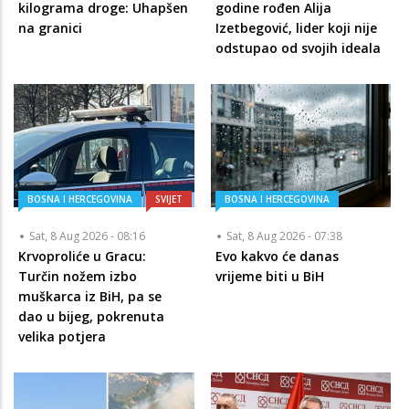
kilograma droge: Uhapšen
godine rođen Alija
na granici
Izetbegović, lider koji nije
odstupao od svojih ideala
BOSNA I HERCEGOVINA
SVIJET
BOSNA I HERCEGOVINA
Sat, 8 Aug 2026 - 08:16
Sat, 8 Aug 2026 - 07:38
Krvoproliće u Gracu:
Evo kakvo će danas
Turčin nožem izbo
vrijeme biti u BiH
muškarca iz BiH, pa se
dao u bijeg, pokrenuta
velika potjera