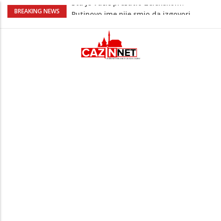
Šta se dešava u Europi? Dron iz
BREAKING NEWS
Rumunije ušao u Bugarsku i eksplodirao
kod gasovoda
Bebe koje odrastaju uz pse su zdravije:
Evo šta ih štiti
Krenuo u BiH sa 20 kilograma droge:
Uhapšen na granici
Juventus igra protiv Intera, Spaleti
razočarao navijače iz BiH
Šta je Vučić prešutio Zelenskom?
Putinovo ime nije smio da izgovori