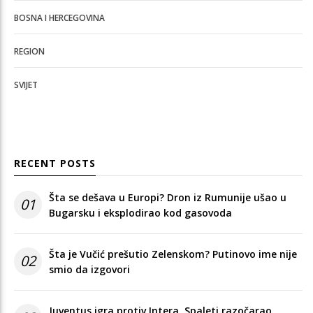
BOSNA I HERCEGOVINA
REGION
SVIJET
RECENT POSTS
Šta se dešava u Europi? Dron iz Rumunije ušao u
01
Bugarsku i eksplodirao kod gasovoda
Šta je Vučić prešutio Zelenskom? Putinovo ime nije
02
smio da izgovori
Juventus igra protiv Intera, Spaleti razočarao