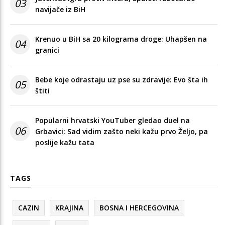
03
navijače iz BiH
Krenuo u BiH sa 20 kilograma droge: Uhapšen na
04
granici
Bebe koje odrastaju uz pse su zdravije: Evo šta ih
05
štiti
Popularni hrvatski YouTuber gledao duel na
06
Grbavici: Sad vidim zašto neki kažu prvo Željo, pa
poslije kažu tata
TAGS
CAZIN
KRAJINA
BOSNA I HERCEGOVINA