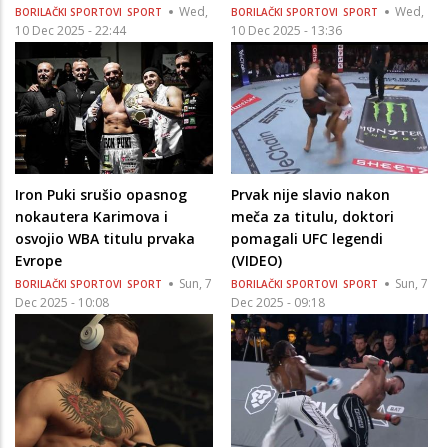
Wed,
Wed,
BORILAČKI SPORTOVI
SPORT
BORILAČKI SPORTOVI
SPORT
10 Dec 2025 - 22:44
10 Dec 2025 - 13:36
Iron Puki srušio opasnog
Prvak nije slavio nakon
nokautera Karimova i
meča za titulu, doktori
osvojio WBA titulu prvaka
pomagali UFC legendi
Evrope
(VIDEO)
Sun, 7
Sun, 7
BORILAČKI SPORTOVI
SPORT
BORILAČKI SPORTOVI
SPORT
Dec 2025 - 10:08
Dec 2025 - 09:18