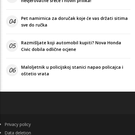
nevjerovatne sreće i novih prilika!
Pet namirnica za doručak koje će vas držati sitima
04
sve do ručka
Razmišljate koji automobil kupiti? Nova Honda
05
Civic dobila odlične ocjene
Maloljetnik u policijskoj stanici napao policajca i
06
oštetio vrata
FOOTER
Privacy policy
Data deletion