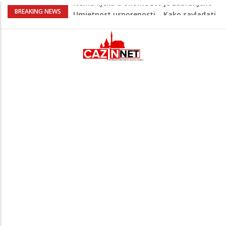
Umjetnost usporenosti – Kako savladati
BREAKING NEWS
"spori vikend" i zaista se odmoriti
Maloljetnik u policijskoj stanici napao
policajca i oštetio vrata
Razmišljate koji automobil kupiti? Nova
Honda Civic dobila odlične ocjene
Pet namirnica za doručak koje će vas
držati sitima sve do ručka
Nema lijeka u onome što je zabranjeno