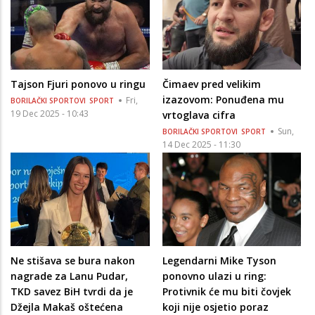
Tajson Fjuri ponovo u ringu
Čimaev pred velikim
izazovom: Ponuđena mu
Fri,
BORILAČKI SPORTOVI
SPORT
19 Dec 2025 - 10:43
vrtoglava cifra
Sun,
BORILAČKI SPORTOVI
SPORT
14 Dec 2025 - 11:30
Ne stišava se bura nakon
Legendarni Mike Tyson
nagrade za Lanu Pudar,
ponovno ulazi u ring:
TKD savez BiH tvrdi da je
Protivnik će mu biti čovjek
Džejla Makaš oštećena
koji nije osjetio poraz