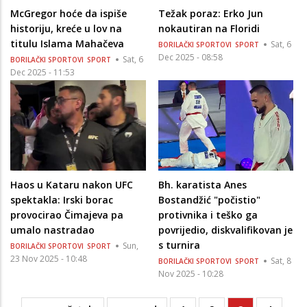
McGregor hoće da ispiše
Težak poraz: Erko Jun
historiju, kreće u lov na
nokautiran na Floridi
titulu Islama Mahačeva
Sat, 6
BORILAČKI SPORTOVI
SPORT
Dec 2025 - 08:58
Sat, 6
BORILAČKI SPORTOVI
SPORT
Dec 2025 - 11:53
Haos u Kataru nakon UFC
Bh. karatista Anes
spektakla: Irski borac
Bostandžić "počistio"
provocirao Čimajeva pa
protivnika i teško ga
umalo nastradao
povrijedio, diskvalifikovan je
s turnira
Sun,
BORILAČKI SPORTOVI
SPORT
23 Nov 2025 - 10:48
Sat, 8
BORILAČKI SPORTOVI
SPORT
Nov 2025 - 10:28