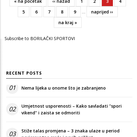
First
« na početak
Previous
‹‹ nazad
Page
1
Page
2
Current
3
Page
4
Pagination
page
page
page
Page
5
Page
6
Page
7
Page
8
Page
9
…
Next
naprijed ››
page
Last
na kraj »
page
Subscribe to BORILAČKI SPORTOVI
RECENT POSTS
01
Nema lijeka u onome što je zabranjeno
Umjetnost usporenosti – Kako savladati "spori
02
vikend" i zaista se odmoriti
Stiže talas promjena – 3 znaka ulaze u period
03