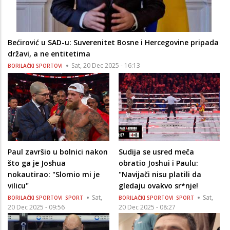
Bećirović u SAD-u: Suverenitet Bosne i Hercegovine pripada
državi, a ne entitetima
Sat, 20 Dec 2025 - 16:13
BORILAČKI SPORTOVI
Paul završio u bolnici nakon
Sudija se usred meča
što ga je Joshua
obratio Joshui i Paulu:
nokautirao: "Slomio mi je
"Navijači nisu platili da
vilicu"
gledaju ovakvo sr*nje!
Sat,
Sat,
BORILAČKI SPORTOVI
SPORT
BORILAČKI SPORTOVI
SPORT
20 Dec 2025 - 09:56
20 Dec 2025 - 08:27