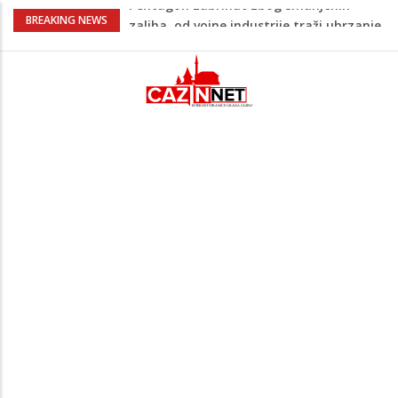
U FBiH nema jedinstvene evidencije o
BREAKING NEWS
povučenom mesu, inspektori za pola
godine izrekli 48.000 KM kazni
Temperature danas do 38 stepeni: U
dijelovima BiH moguća kratkotrajna kiša
Netanyahu definitivno odbio plan SAD-a:
Nema povlačenja dok Hamas ne položi
oružje
Nema lijeka u onome što je zabranjeno
Pentagon zabrinut zbog smanjenih
zaliha, od vojne industrije traži ubrzanje
proizvodnje