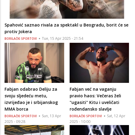
Spahović saznao rivala za spektakl u Beogradu, borit će se
protiv Jokera
Tue, 15 Apr 2025 - 21:54
BORILAČKI SPORTOVI
Fabjan odabrao Deliju za
Fabjan već na vaganju
svoju sljedeću metu,
pravio haos: Večeras želi
izvrijeđao je i srbijanskog
"ugasiti" Kitu i uveličati
MMA borca
rođendansko slavlje
Sun, 13 Apr
Sat, 12 Apr
BORILAČKI SPORTOVI
BORILAČKI SPORTOVI
2025 - 09:28
2025 - 10:00