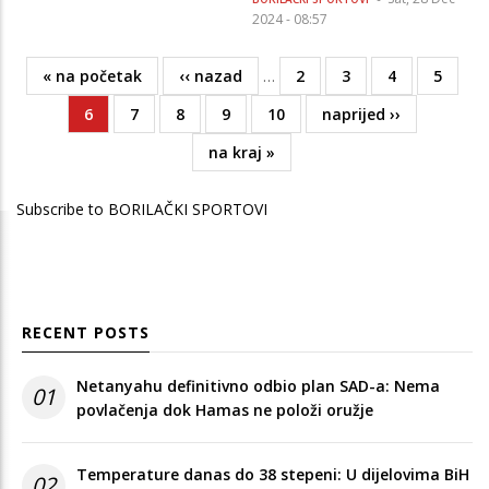
2024 - 08:57
First
« na početak
Previous
‹‹ nazad
…
Page
2
Page
3
Page
4
Page
5
Pagination
page
page
Current
6
Page
7
Page
8
Page
9
Page
10
Next
naprijed ››
page
page
Last
na kraj »
page
Subscribe to BORILAČKI SPORTOVI
RECENT POSTS
Netanyahu definitivno odbio plan SAD-a: Nema
01
povlačenja dok Hamas ne položi oružje
Temperature danas do 38 stepeni: U dijelovima BiH
02