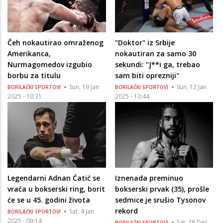
Čeh nokautirao omraženog
"Doktor" iz Srbije
Amerikanca,
nokautiran za samo 30
Nurmagomedov izgubio
sekundi: "J**i ga, trebao
borbu za titulu
sam biti oprezniji"
Sun, 19 Jan
Sun, 12 Jan
BORILAČKI SPORTOVI
BORILAČKI SPORTOVI
2025 - 10:31
2025 - 10:44
Legendarni Adnan Ćatić se
Iznenada preminuo
vraća u bokserski ring, borit
bokserski prvak (35), prošle
će se u 45. godini života
sedmice je srušio Tysonov
rekord
Sat, 4 Jan
BORILAČKI SPORTOVI
2025 - 09:14
Sat, 28 Dec
BORILAČKI SPORTOVI