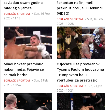
savladao osam godina
šokantan način, meč
mlađeg Nijemca
prekinut poslije 30 sekundi
(VIDEO)
Sun, 16 Feb
BORILAČKI SPORTOVI
2025 - 11:13
Sun, 16 Feb
BORILAČKI SPORTOVI
2025 - 10:28
Mladi bokser preminuo
Osjećate li se prevareno?
nakon meča: Pojavio se
Tyson s Paulom ludovao na
snimak borbe
Trumpovom balu,
YouTuber ga prestrašio
Sun, 9 Feb
BORILAČKI SPORTOVI
2025 - 10:54
Tue, 21 Jan
BORILAČKI SPORTOVI
2025 - 10:21