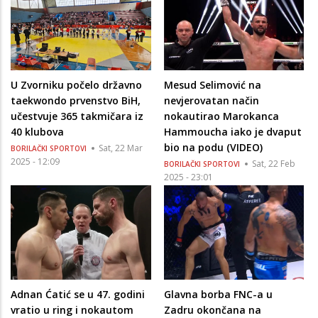
U Zvorniku počelo državno
Mesud Selimović na
taekwondo prvenstvo BiH,
nevjerovatan način
učestvuje 365 takmičara iz
nokautirao Marokanca
40 klubova
Hammoucha iako je dvaput
bio na podu (VIDEO)
Sat, 22 Mar
BORILAČKI SPORTOVI
2025 - 12:09
Sat, 22 Feb
BORILAČKI SPORTOVI
2025 - 23:01
Adnan Ćatić se u 47. godini
Glavna borba FNC-a u
vratio u ring i nokautom
Zadru okončana na