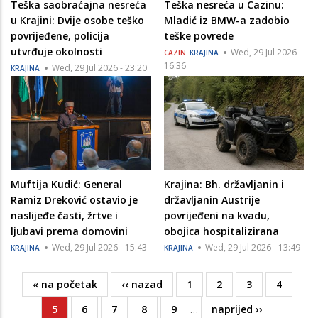
Teška saobraćajna nesreća
Teška nesreća u Cazinu:
u Krajini: Dvije osobe teško
Mladić iz BMW-a zadobio
povrijeđene, policija
teške povrede
utvrđuje okolnosti
Wed, 29 Jul 2026 -
CAZIN
KRAJINA
16:36
Wed, 29 Jul 2026 - 23:20
KRAJINA
Muftija Kudić: General
Krajina: Bh. državljanin i
Ramiz Dreković ostavio je
državljanin Austrije
naslijeđe časti, žrtve i
povrijeđeni na kvadu,
ljubavi prema domovini
obojica hospitalizirana
Wed, 29 Jul 2026 - 15:43
Wed, 29 Jul 2026 - 13:49
KRAJINA
KRAJINA
First
« na početak
Previous
‹‹ nazad
Page
1
Page
2
Page
3
Page
4
Pagination
page
page
Current
5
Page
6
Page
7
Page
8
Page
9
…
Next
naprijed ››