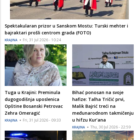
Spektakularan prizor u Sanskom Mostu: Turski mehter i
bajraktari prošli centrom grada (FOTO)
Fri, 31 Jul 2026 - 10:24
KRAJINA
Tuga u Krajini: Preminula
Bihać ponosan na svoje
dugogodišnja uposlenica
hafize: Talha Tričić prvi,
Opštine Bosanski Petrovac
Malik Bajrić treći na
Zehra Omeragić
međunarodnom takmičenju
u hifzu Kur’ana
Fri, 31 Jul 2026 - 09:33
KRAJINA
Thu, 30 Jul 2026 - 22:59
KRAJINA