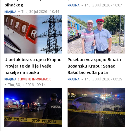
bihaćkog
Thu, 30 Jul 2026 - 10:07
KRAJINA
Thu, 30 Jul 2026 - 10:44
KRAJINA
U petak bez struje u Krajini:
Poseban voz spojio Bihać i
Provjerite da li je i vaše
Bosansku Krupu: Senad
naselje na spisku
Bašić bio vođa puta
Thu, 30 Jul 2026 - 08:29
KRAJINA
SERVISNE INFORMACIJE
KRAJINA
Thu, 30 Jul 2026 - 09:14