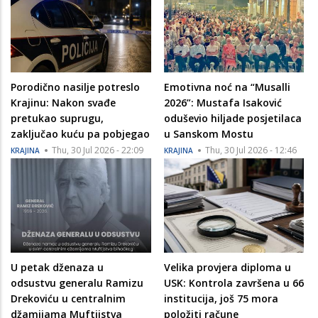
Porodično nasilje potreslo
Emotivna noć na “Musalli
Krajinu: Nakon svađe
2026”: Mustafa Isaković
pretukao suprugu,
oduševio hiljade posjetilaca
zaključao kuću pa pobjegao
u Sanskom Mostu
Thu, 30 Jul 2026 - 22:09
Thu, 30 Jul 2026 - 12:46
KRAJINA
KRAJINA
U petak dženaza u
Velika provjera diploma u
odsustvu generalu Ramizu
USK: Kontrola završena u 66
Drekoviću u centralnim
institucija, još 75 mora
džamijama Muftijstva
položiti račune