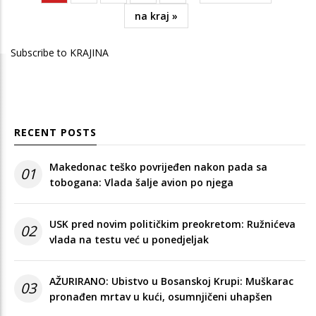
page
page
Last
na kraj »
page
Subscribe to KRAJINA
RECENT POSTS
Makedonac teško povrijeđen nakon pada sa
01
tobogana: Vlada šalje avion po njega
USK pred novim političkim preokretom: Ružnićeva
02
vlada na testu već u ponedjeljak
AŽURIRANO: Ubistvo u Bosanskoj Krupi: Muškarac
03
pronađen mrtav u kući, osumnjičeni uhapšen