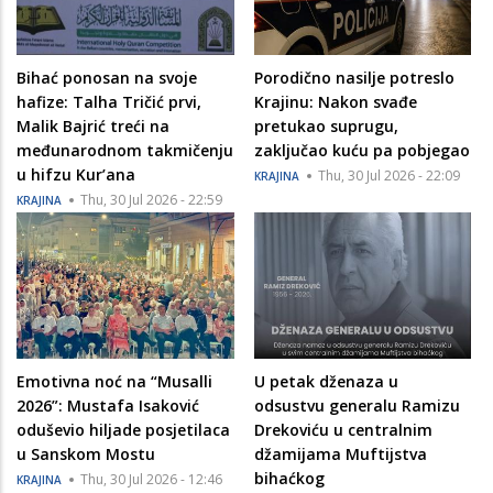
Bihać ponosan na svoje
Porodično nasilje potreslo
hafize: Talha Tričić prvi,
Krajinu: Nakon svađe
Malik Bajrić treći na
pretukao suprugu,
međunarodnom takmičenju
zaključao kuću pa pobjegao
u hifzu Kur’ana
Thu, 30 Jul 2026 - 22:09
KRAJINA
Thu, 30 Jul 2026 - 22:59
KRAJINA
Emotivna noć na “Musalli
U petak dženaza u
2026”: Mustafa Isaković
odsustvu generalu Ramizu
oduševio hiljade posjetilaca
Drekoviću u centralnim
u Sanskom Mostu
džamijama Muftijstva
bihaćkog
Thu, 30 Jul 2026 - 12:46
KRAJINA