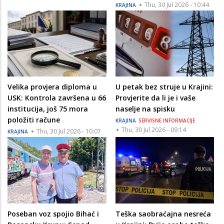
Thu, 30 Jul 2026 - 10:44
KRAJINA
Velika provjera diploma u
U petak bez struje u Krajini:
USK: Kontrola završena u 66
Provjerite da li je i vaše
institucija, još 75 mora
naselje na spisku
položiti račune
KRAJINA
SERVISNE INFORMACIJE
Thu, 30 Jul 2026 - 09:14
Thu, 30 Jul 2026 - 10:07
KRAJINA
Poseban voz spojio Bihać i
Teška saobraćajna nesreća