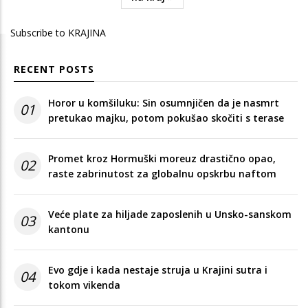
page
Subscribe to KRAJINA
RECENT POSTS
Horor u komšiluku: Sin osumnjičen da je nasmrt
01
pretukao majku, potom pokušao skočiti s terase
Promet kroz Hormuški moreuz drastično opao,
02
raste zabrinutost za globalnu opskrbu naftom
Veće plate za hiljade zaposlenih u Unsko-sanskom
03
kantonu
Evo gdje i kada nestaje struja u Krajini sutra i
04
tokom vikenda