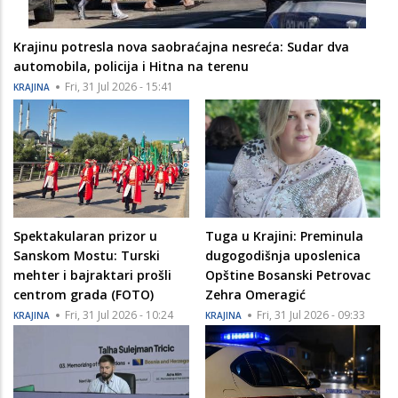
Krajinu potresla nova saobraćajna nesreća: Sudar dva
automobila, policija i Hitna na terenu
Fri, 31 Jul 2026 - 15:41
KRAJINA
Spektakularan prizor u
Tuga u Krajini: Preminula
Sanskom Mostu: Turski
dugogodišnja uposlenica
mehter i bajraktari prošli
Opštine Bosanski Petrovac
centrom grada (FOTO)
Zehra Omeragić
Fri, 31 Jul 2026 - 10:24
Fri, 31 Jul 2026 - 09:33
KRAJINA
KRAJINA