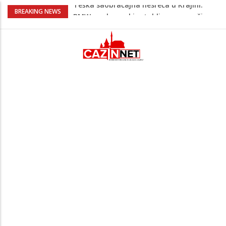
Evo gdje i kada nestaje struja u Krajini
BREAKING NEWS
sutra i tokom vikenda
Veće plate za hiljade zaposlenih u
Unsko-sanskom kantonu
Promet kroz Hormuški moreuz drastično
opao, raste zabrinutost za globalnu
opskrbu naftom
Horor u komšiluku: Sin osumnjičen da je
nasmrt pretukao majku, potom
pokušao skočiti s terase
Teška saobraćajna nesreća u Krajini:
BMW sa slovenskim tablicama završio u
rasvjetnom stubu