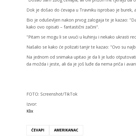
Dok je došao do ćevapa u Travniku isprobao je burek, al
Bio je oduševljen nakon prvog zalogaja te je kazao: "Da
kako ovo opisati – fantastični začini".
"Pitam se mogu li se uvući u kuhinju i nekako ukrasti rec
Našalio se kako će polizati tanjir te kazao: "Ovo su naj
Na jednom od snimaka upitao je da li je ludo otputovat
da možda i jeste, ali da je još luđe da nema priča i avan
FOTO: Screenshot/TikTok
Izvor:
Klix
ĆEVAPI
AMERIKANAC