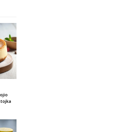
ojio
stojka