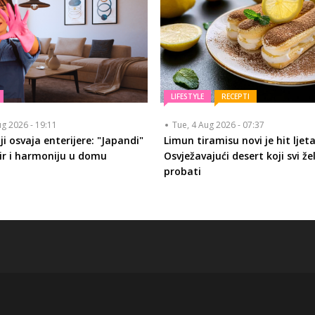
LIFESTYLE
RECEPTI
ug 2026 - 19:11
Tue, 4 Aug 2026 - 07:37
i osvaja enterijere: "Japandi"
Limun tiramisu novi je hit ljeta
mir i harmoniju u domu
Osvježavajući desert koji svi že
probati