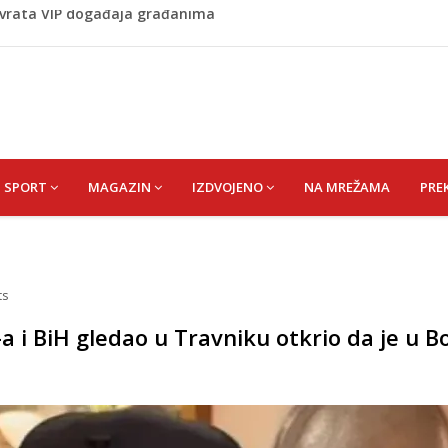
Budvi nakon kultnog zamaha nogom: "Nisi bio na njenom
(HUSEIN) HUSEIN-BEKTAŠ
lila Ljubunčić (Enver) Aldina
 vrata VIP događaja građanima
SPORT
MAGAZIN
IZDVOJENO
NA MREŽAMA
PRE
ts
 i BiH gledao u Travniku otkrio da je u B