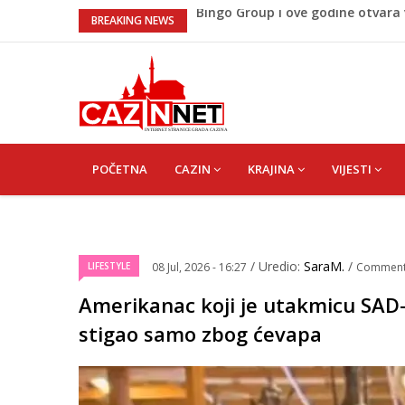
Sarajevo ipak u Mostaru igra
BREAKING NEWS
Lepa Brena pala na koncertu u 
koncertu ako nije pala"
Na Ahiret preselio BEKTAŠEVIĆ 
Ugašena mladost: Na Ahiret prese
Bingo Group i ove godine otvara
MAIN
NAVIGATION
POČETNA
CAZIN
KRAJINA
VIJESTI
/ Uredio:
SaraM.
/
LIFESTYLE
08 Jul, 2026 - 16:27
Commen
Amerikanac koji je utakmicu SAD-a
stigao samo zbog ćevapa