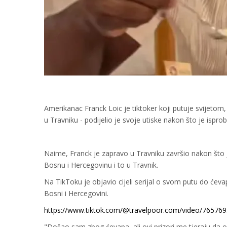
Amerikanac Franck Loic je tiktoker koji putuje svijetom
u Travniku - podijelio je svoje utiske nakon što je ispr
Naime, Franck je zapravo u Travniku završio nakon što je
Bosnu i Hercegovinu i to u Travnik.
Na TikToku je objavio cijeli serijal o svom putu do ćeva
Bosni i Hercegovini.
https://www.tiktok.com/@travelpoor.com/video/7657
"Došao sam zbog ćevapa, ali ovi prizori me tjeraju da 