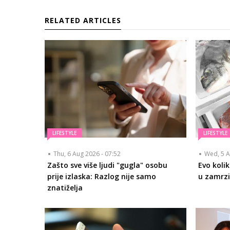
RELATED ARTICLES
LIFESTYLE
LIFESTYLE
Thu, 6 Aug 2026 - 07:52
Wed, 5 A
Zašto sve više ljudi "gugla" osobu
Evo koli
prije izlaska: Razlog nije samo
u zamrzi
znatiželja