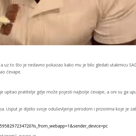
, a uz to što je nedavno pokazao kako mu je bilo gledati utakmicu SAD
obao ćevape.
 upitao pratitelje gdje može pojesti najbolje ćevape, a oni su ga uput
pa. Usput je dijelio svoje oduševljenje prirodom i prizorima koje je z
695958297234720?is_from_webapp=1&sender_device=pc
ostanem", naveo je.