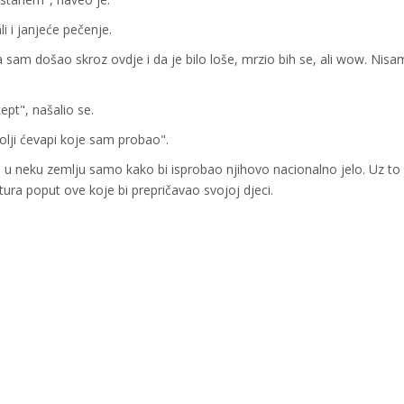
i i janjeće pečenje.
 sam došao skroz ovdje i da je bilo loše, mrzio bih se, ali wow. Nisa
ept", našalio se.
bolji ćevapi koje sam probao".
i u neku zemlju samo kako bi isprobao njihovo nacionalno jelo. Uz to
tura poput ove koje bi prepričavao svojoj djeci.