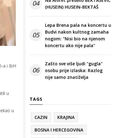
Na Ahiret preselio BEKTAŠEVIĆ
04
(HUSEIN) HUSEIN-BEKTAŠ
Lepa Brena pala na koncertu u
Budvi nakon kultnog zamaha
05
nogom: "Nisi bio na njenom
koncertu ako nije pala"
Zašto sve više ljudi "gugla"
-a i BiH
06
osobu prije izlaska: Razlog
nije samo znatiželja
ili u
TAGS
atekao u
CAZIN
KRAJINA
BOSNA I HERCEGOVINA