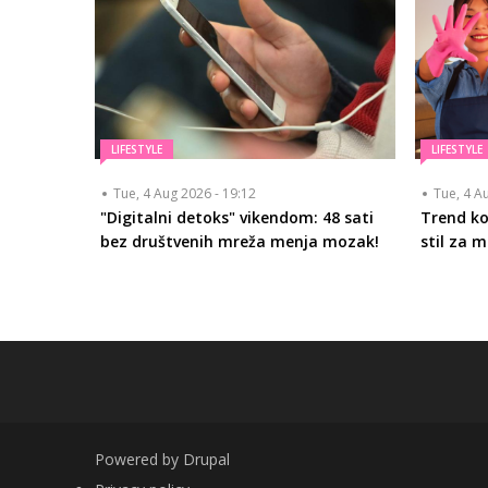
LIFESTYLE
LIFESTYLE
Tue, 4 Aug 2026 - 19:12
Tue, 4 A
"Digitalni detoks" vikendom: 48 sati
Trend koj
bez društvenih mreža menja mozak!
stil za 
Powered by
Drupal
FOOTER