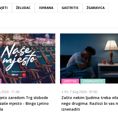
VJETI
ŽELUDAC
ISHRANA
GASTRITIS
ŽGARAVICA
LIFESTYLE
ZANIMLJIVOSTI
g 2026 - 11:40
Fri, 7 Aug 2026 - 07:00
ljeto zaredom Trg slobode
Zašto nekim ljudima treba viš
Naše mjesto - Bingo Ljetno
nego drugima: Razlozi bi vas 
la
iznenaditi