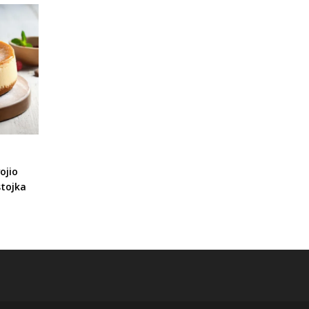
ojio
stojka