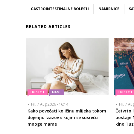
GASTROINTESTINALNE BOLESTI
NAMIRNICE
SA
RELATED ARTICLES
LIFESTYLE
MAME
LIFESTYLE
Fri, 7 Aug 2026 - 16:14
Fri, 7 Au
Kako povećati količinu mlijeka tokom
Četvrto 
dojenja: Izazov s kojim se susreću
postaje 
mnoge mame
kino Tuz