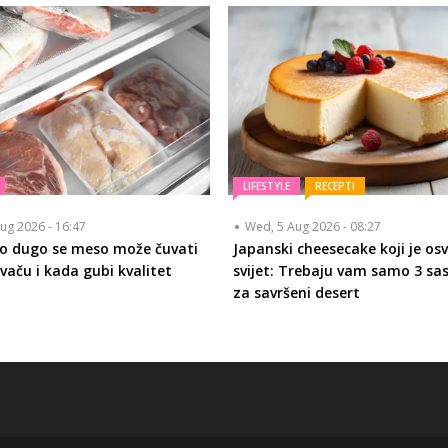
LIFESTYLE
RECEPTI
ug 2026 - 16:47
Wed, 5 Aug 2026 - 08:27
ko dugo se meso može čuvati
Japanski cheesecake koji je osv
vaču i kada gubi kvalitet
svijet: Trebaju vam samo 3 sa
za savršeni desert