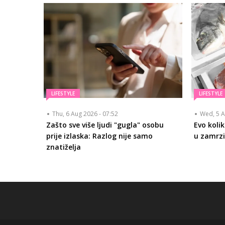
LIFESTYLE
LIFESTYLE
Thu, 6 Aug 2026 - 07:52
Wed, 5 A
Zašto sve više ljudi "gugla" osobu
Evo koli
prije izlaska: Razlog nije samo
u zamrzi
znatiželja