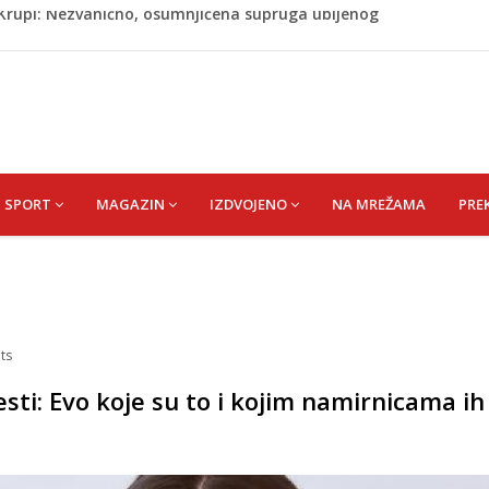
ažević) Senija – Sena
ŠEFIK
je protiv Infantina na izborima: Srbija i Hrvatska se
akon obilježavanja godišnjice: "Doživjela sam poniženje
 mom sinu"
j Krupi: Nezvanično, osumnjičena supruga ubijenog
SPORT
MAGAZIN
IZDVOJENO
NA MREŽAMA
PRE
ts
esti: Evo koje su to i kojim namirnicama ih