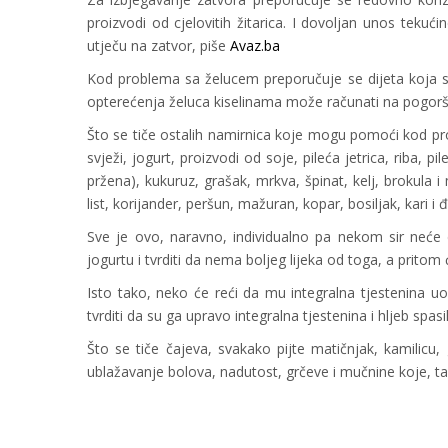
proizvodi od cjelovitih žitarica. I dovoljan unos tekuć
utječu na zatvor, piše
Avaz.ba
Kod problema sa želucem preporučuje se dijeta koja s
opterećenja želuca kiselinama može računati na pogor
Što se tiče ostalih namirnica koje mogu pomoći kod pro
svježi, jogurt, proizvodi od soje, pileća jetrica, riba, p
pržena), kukuruz, grašak, mrkva, špinat, kelj, brokula i
list, korijander, peršun, mažuran, kopar, bosiljak, kari i
Sve je ovo, naravno, individualno pa nekom sir neće 
jogurtu i tvrditi da nema boljeg lijeka od toga, a prito
Isto tako, neko će reći da mu integralna tjestenina 
tvrditi da su ga upravo integralna tjestenina i hljeb spasil
Što se tiče čajeva, svakako pijte matičnjak, kamilicu, 
ublažavanje bolova, nadutost, grčeve i mučnine koje, t