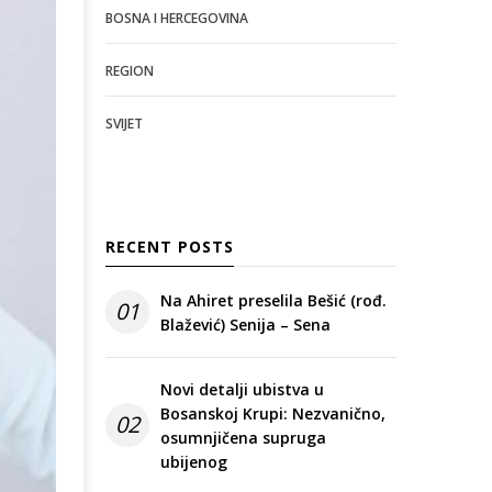
BOSNA I HERCEGOVINA
REGION
SVIJET
RECENT POSTS
Na Ahiret preselila Bešić (rođ.
01
Blažević) Senija – Sena
Novi detalji ubistva u
Bosanskoj Krupi: Nezvanično,
02
osumnjičena supruga
ubijenog