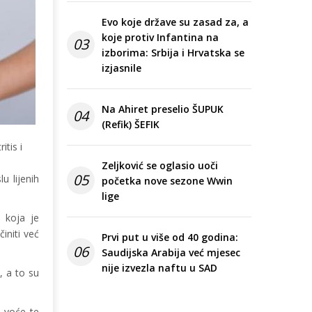
Evo koje države su zasad za, a
koje protiv Infantina na
03
izborima: Srbija i Hrvatska se
izjasnile
Na Ahiret preselio ŠUPUK
04
(Refik) ŠEFIK
itis i
Zeljković se oglasio uoči
05
u lijenih
početka nove sezone Wwin
lige
, koja je
initi već
Prvi put u više od 40 godina:
06
Saudijska Arabija već mjesec
nije izvezla naftu u SAD
, a to su
o voće te