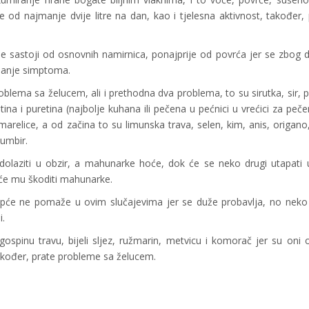
ine od najmanje dvije litre na dan, kao i tjelesna aktivnost, također,
e sastoji od osnovnih namirnica, ponajprije od povrća jer se zbog
šanje simptoma.
blema sa želucem, ali i prethodna dva problema, to su sirutka, sir,
iletina i puretina (najbolje kuhana ili pečena u pećnici u vrećici za peč
 marelice, a od začina to su limunska trava, selen, kim, anis, origano
 đumbir.
dolaziti u obzir, a mahunarke hoće, dok će se neko drugi utapati
m će mu škoditi mahunarke.
uopće ne pomaže u ovim slučajevima jer se duže probavlja, no neko
i.
gospinu travu, bijeli sljez, ružmarin, metvicu i komorač jer su oni o
akođer, prate probleme sa želucem.