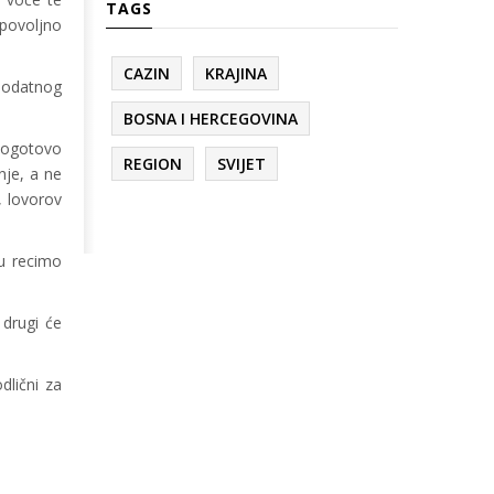
TAGS
 povoljno
CAZIN
KRAJINA
 dodatnog
BOSNA I HERCEGOVINA
 pogotovo
REGION
SVIJET
enje, a ne
, lovorov
 u recimo
 drugi će
dlični za