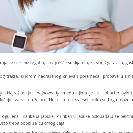
ja se cijeli niz tegoba, a najčešće su dijareja, zatvor, žgaravica, gastr
nog trakta, sindrom nadraženog crijeva i poremećaji probave u smisl
ije. Najraširenija i najpoznatija među njima je Helicobacter pylori
učaju i za rak na želucu. No, nismo ni svjesni koliko se toga može uč
e oguljena i naribana jabuka. Pri ribanju jabuke oslobađaju se pektini
Usto treba popiti šalicu crnog čaja.
umiranje hrane bogate biljnim vlaknima, i to voće, povrće, sušen