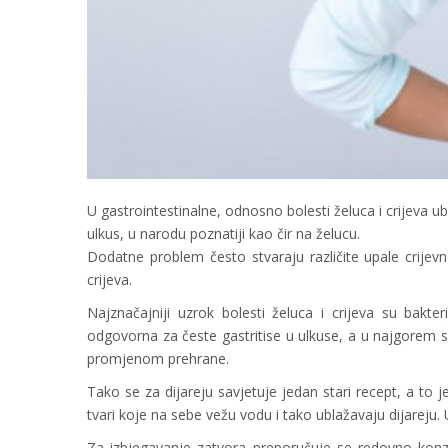
U gastrointestinalne, odnosno bolesti želuca i crijeva ubra
ulkus, u narodu poznatiji kao čir na želucu.
Dodatne problem često stvaraju različite upale crijev
crijeva.
Najznačajniji uzrok bolesti želuca i crijeva su bakter
odgovorna za česte gastritise u ulkuse, a u najgorem sl
promjenom prehrane.
Tako se za dijareju savjetuje jedan stari recept, a to j
tvari koje na sebe vežu vodu i tako ublažavaju dijareju. 
Za izbjegavanje zatvora preporučuje se redovno konz