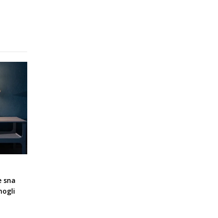
e sna
mogli