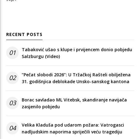
RECENT POSTS
Tabaković ušao s klupe i prvijencem donio pobjedu
01
Salzburgu (Video)
“Pečat slobodi 2026”: U Tržačkoj Rašteli obilježena
02
31. godišnjica deblokade Unsko-sanskog kantona
Borac savladao ML Vitebsk, skandiranje navijača
03
zasjenilo pobjedu
Velika Kladuša pod udarom požara: Vatrogasci
04
nadljudskim naporima spriječili veću tragediju