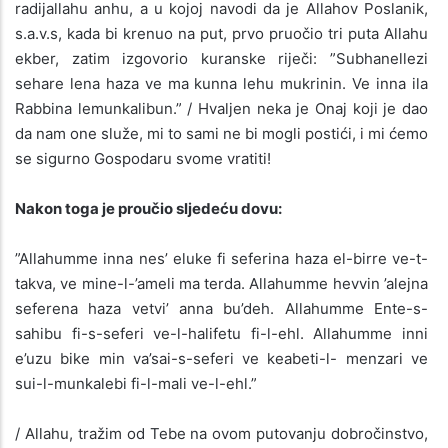
radijallahu anhu, a u kojoj navodi da je Allahov Poslanik,
s.a.v.s, kada bi krenuo na put, prvo pruočio tri puta Allahu
ekber, zatim izgovorio kuranske riječi: ”Subhanellezi
sehare lena haza ve ma kunna lehu mukrinin. Ve inna ila
Rabbina lemunkalibun.” / Hvaljen neka je Onaj koji je dao
da nam one služe, mi to sami ne bi mogli postići, i mi ćemo
se sigurno Gospodaru svome vratiti!
Nakon toga je proučio sljedeću dovu:
”Allahumme inna nes’ eluke fi seferina haza el-birre ve-t-
takva, ve mine-l-’ameli ma terda. Allahumme hevvin ’alejna
seferena haza vetvi’ anna bu’deh. Allahumme Ente-s-
sahibu fi-s-seferi ve-l-halifetu fi-l-ehl. Allahumme inni
e’uzu bike min va’sai-s-seferi ve keabeti-l- menzari ve
sui-l-munkalebi fi-l-mali ve-l-ehl.”
/ Allahu, tražim od Tebe na ovom putovanju dobročinstvo,