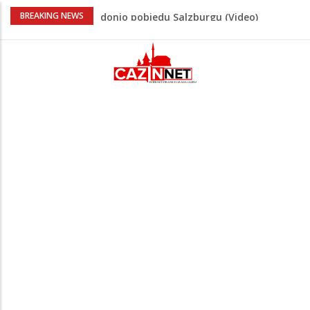
“Pečat slobodi 2026”: U Tržačkoj Rašteli
BREAKING NEWS
obilježena 31. godišnjica deblokade
Unsko-sanskog kantona
Porodica iz Krajine u centru afere,
gradonačelnik Kelna pokrenuo istragu
Čestitka povodom Dana Grada Cazina
Velika Kladuša pod udarom požara:
Vatrogasci nadljudskim naporima
spriječili veću tragediju
Tabaković ušao s klupe i prvijencem
donio pobjedu Salzburgu (Video)