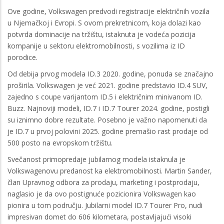
Ove godine, Volkswagen predvodi registracije električnih vozila
u Njemačkoj i Evropi. S ovom prekretnicom, koja dolazi kao
potvrda dominacije na tržištu, istaknuta je vodeća pozicija
kompanije u sektoru elektromobilnosti, s vozilima iz ID
porodice.
Od debija prvog modela ID.3 2020. godine, ponuda se značajno
proširila. Volkswagen je već 2021. godine predstavio ID.4 SUV,
zajedno s coupe varijantom ID.5 i električnim minivanom ID.
Buzz. Najnoviji modeli, ID.7 i ID.7 Tourer 2024. godine, postigli
su iznimno dobre rezultate. Posebno je važno napomenuti da
je ID.7 u prvoj polovini 2025. godine premašio rast prodaje od
500 posto na evropskom tržištu.
Svečanost primopredaje jubilarnog modela istaknula je
Volkswagenovu predanost ka elektromobilnosti. Martin Sander,
član Upravnog odbora za prodaju, marketing i postprodaju,
naglasio je da ovo postignuće pozicionira Volkswagen kao
pionira u tom području. Jubilarni model ID.7 Tourer Pro, nudi
impresivan domet do 606 kilometara, postavljajući visoki