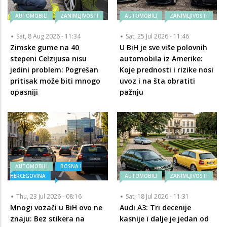
AUTOMOBILI
ZANIMLJIVOSTI
AUTOMOBILI
ZANIMLJIVOSTI
Sat, 8 Aug 2026 - 11:34
Sat, 25 Jul 2026 - 11:46
Zimske gume na 40
U BiH je sve više polovnih
stepeni Celzijusa nisu
automobila iz Amerike:
jedini problem: Pogrešan
Koje prednosti i rizike nosi
pritisak može biti mnogo
uvoz i na šta obratiti
opasniji
pažnju
AUTOMOBILI
BOSNA I
HERCEGOVINA
AUTOMOBILI
ZANIMLJIVOSTI
Thu, 23 Jul 2026 - 08:16
Sat, 18 Jul 2026 - 11:31
Mnogi vozači u BiH ovo ne
Audi A3: Tri decenije
znaju: Bez stikera na
kasnije i dalje je jedan od