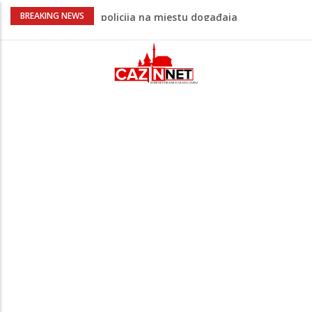
Ovo je 24-godišnji mladić koji je izgubio
BREAKING NEWS
život u rijeci Krivaji kod Zavidovića
Na Ahiret preselio LJUBIJANKIĆ (Hasan)
REDŽEP
Na Ahiret preselio HALILOVIĆ (Smajil)
SEJAD
Sutra dženaza Hamdiji Šahinoviću iz
Bosanske Krupe, kojeg je usmrtila
supruga
Teška saobraćajna nesreća u Cazinu,
policija na mjestu događaja