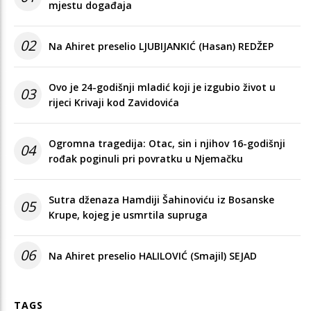
mjestu događaja
02
Na Ahiret preselio LJUBIJANKIĆ (Hasan) REDŽEP
Ovo je 24-godišnji mladić koji je izgubio život u
03
rijeci Krivaji kod Zavidovića
Ogromna tragedija: Otac, sin i njihov 16-godišnji
04
rođak poginuli pri povratku u Njemačku
Sutra dženaza Hamdiji Šahinoviću iz Bosanske
05
Krupe, kojeg je usmrtila supruga
06
Na Ahiret preselio HALILOVIĆ (Smajil) SEJAD
TAGS