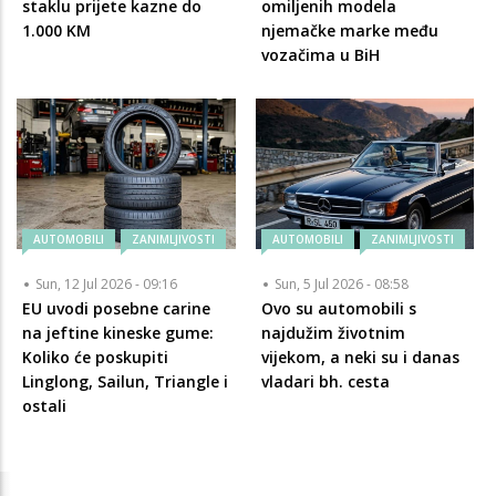
staklu prijete kazne do
omiljenih modela
1.000 KM
njemačke marke među
vozačima u BiH
AUTOMOBILI
ZANIMLJIVOSTI
AUTOMOBILI
ZANIMLJIVOSTI
Sun, 12 Jul 2026 - 09:16
Sun, 5 Jul 2026 - 08:58
EU uvodi posebne carine
Ovo su automobili s
na jeftine kineske gume:
najdužim životnim
Koliko će poskupiti
vijekom, a neki su i danas
Linglong, Sailun, Triangle i
vladari bh. cesta
ostali