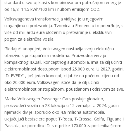
standard u svojoj klasi s kombinovanom potrošnjom energije
od 16,8–14,5 kWh/100 km i nultom emisijom CO2.
Volkswagenova transformacija vidljiva je u njegovim
ulaganjima u proizvodnju. Tvornica u Emdenu u to potvrđuje, s
više od milijardu eura uloženih u pretvaranje u ekskluzivni
pogon za električna vozila.
Gledajući unaprijed, Volkswagen nastavlja svoju električnu
ofanzivu s pristupačnim modelima. Proizvodna verzija
kompaktnog ID.2all, konceptnog automobila, ima za cilj učiniti
elektromobilnost dostupnom ispod 25.000 eura. U 2027. godini,
ID. EVERY1, još jedan koncept, ciljat će na početnu cijenu od
oko 20.000 eura. Volkswagen ističe da je cilj učiniti
elektromobilnost pristupačnom, pouzdanom i održivom za sve.
Marka Volkswagen Passenger Cars posluje globalno,
proizvodeći vozila na 28 lokacija u 12 zemalja. U 2024. godini
njemački div je isporučio oko 4,8 miliona automobila,
uključujući bestselere poput T-Roca, T-Crossa, Golfa, Tiguana i
Passata, uz porodicu ID. s otprilike 170.000 zaposlenika širom