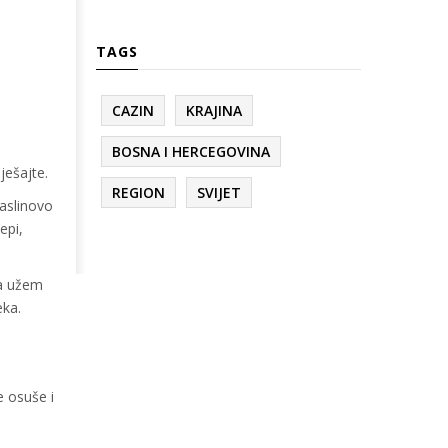
TAGS
CAZIN
KRAJINA
BOSNA I HERCEGOVINA
ješajte.
REGION
SVIJET
maslinovo
epi,
ma užem
eka.
e osuše i