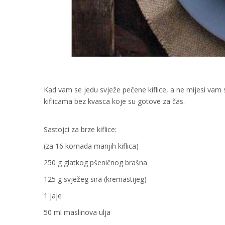
Kad vam se jedu svježe pečene kiflice, a ne mijesi vam 
kiflicama bez kvasca koje su gotove za čas.
Sastojci za brze kiflice:
(za 16 komada manjih kiflica)
250 g glatkog pšeničnog brašna
125 g svježeg sira (kremastijeg)
1 jaje
50 ml maslinova ulja