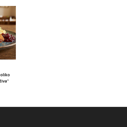
oliko
živa"