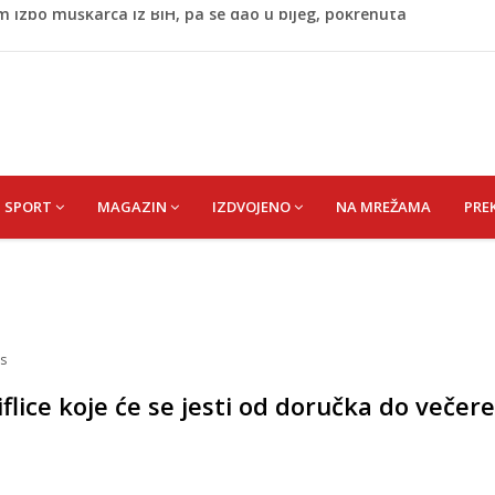
 BiH
imo napadati susjedne zemlje, ali ćemo uzvratiti ukoliko
j Krupi: Nezvanično, osumnjičena supruga ubijenog
ažević) Senija – Sena
m izbo muškarca iz BiH, pa se dao u bijeg, pokrenuta
SPORT
MAGAZIN
IZDVOJENO
NA MREŽAMA
PRE
s
flice koje će se jesti od doručka do večere