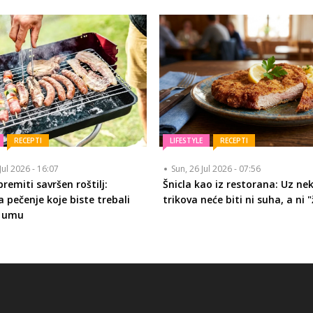
RECEPTI
LIFESTYLE
RECEPTI
Jul 2026 - 16:07
Sun, 26 Jul 2026 - 07:56
remiti savršen roštilj:
Šnicla kao iz restorana: Uz nek
a pečenje koje biste trebali
trikova neće biti ni suha, a ni "
a umu