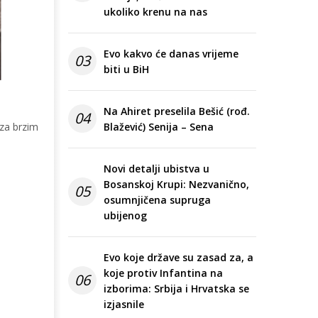
ukoliko krenu na nas
Evo kakvo će danas vrijeme
03
biti u BiH
Na Ahiret preselila Bešić (rođ.
04
 za brzim
Blažević) Senija – Sena
Novi detalji ubistva u
Bosanskoj Krupi: Nezvanično,
05
osumnjičena supruga
ubijenog
Evo koje države su zasad za, a
koje protiv Infantina na
06
izborima: Srbija i Hrvatska se
izjasnile