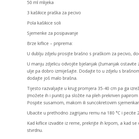
50 ml mlijeka
3 kašikice praška za pecivo
Pola kašikice soli
Sjemenke za posipavanje
Brze kiflice – priprema:
U dublju zdjelu prosijte brašno s praškom za pecivo, dod
U manju zdjelicu odvojite bjelanjak (žumanjak ostavite 
ulje pa dobro izmiješajte. Dodajte to u zdjelu s brašnom
dodajte još malo brašna.
Tijesto razvaljajte u krug promjera 35-40 cm pa ga izre
(možete ih i puniti) pa složite na pleh prekriven papiro
Pospite susamom, makom ili suncokretovim sjemenka
Ubacite u prethodno zagrijanu rernu na 180 °C i pecite 
Kad kiflice izvadite iz rerne, prekrijte ih krpom, a kad se
stvrdnu.