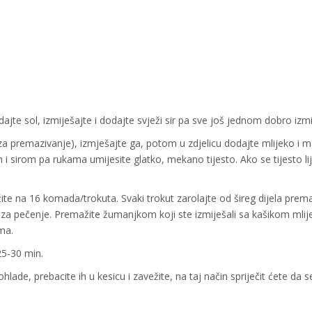
ajte sol, izmiješajte i dodajte svježi sir pa sve još jednom dobro izmi
za premazivanje), izmješajte ga, potom u zdjelicu dodajte mlijeko i 
 i sirom pa rukama umijesite glatko, mekano tijesto. Ako se tijesto lij
žite na 16 komada/trokuta. Svaki trokut zarolajte od šireg dijela pre
m za pečenje. Premažite žumanjkom koji ste izmiješali sa kašikom mlij
ma.
25-30 min.
 ohlade, prebacite ih u kesicu i zavežite, na taj način spriječit ćete da s