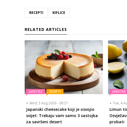
RECEPTI
KIFLICE
RELATED ARTICLES
LIFESTYLE
RECEPTI
LIFESTYLE
Wed, 5 Aug 2026 - 08:27
Tue, 4 A
Japanski cheesecake koji je osvojio
Limun tir
svijet: Trebaju vam samo 3 sastojka
Osvježava
za savršeni desert
probati