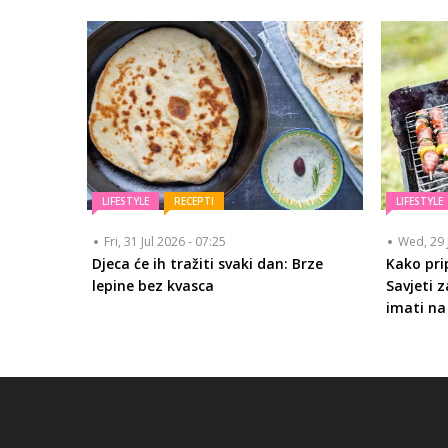
LIFESTYLE
RECEPTI
LIFESTYLE
Fri, 31 Jul 2026 - 07:25
Wed, 29 
Djeca će ih tražiti svaki dan: Brze
Kako prip
lepine bez kvasca
Savjeti z
imati n