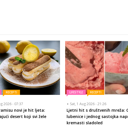
RECEPTI
LIFESTYLE
RECEPTI
ug 2026 - 07:37
Sat, 1 Aug 2026 - 21:26
amisu novi je hit ljeta:
Ljetni hit s društvenih mreža: 
jući desert koji svi žele
lubenice i jednog sastojka nap
kremasti sladoled