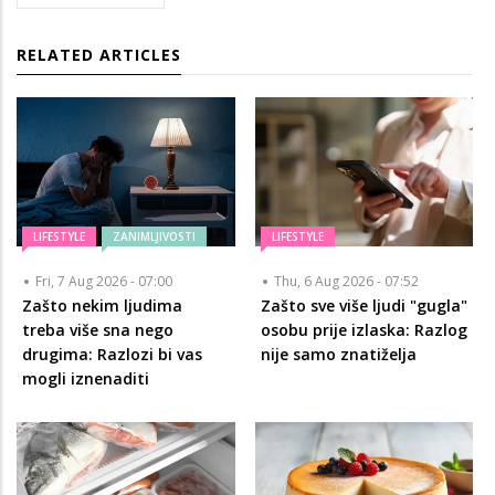
RELATED ARTICLES
LIFESTYLE
ZANIMLJIVOSTI
LIFESTYLE
Fri, 7 Aug 2026 - 07:00
Thu, 6 Aug 2026 - 07:52
Zašto nekim ljudima
Zašto sve više ljudi "gugla"
treba više sna nego
osobu prije izlaska: Razlog
drugima: Razlozi bi vas
nije samo znatiželja
mogli iznenaditi