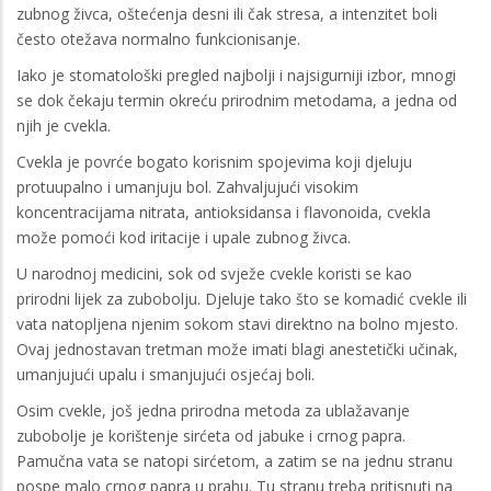
zubnog živca, oštećenja desni ili čak stresa, a intenzitet boli
često otežava normalno funkcionisanje.
Iako je stomatološki pregled najbolji i najsigurniji izbor, mnogi
se dok čekaju termin okreću prirodnim metodama, a jedna od
njih je cvekla.
Cvekla je povrće bogato korisnim spojevima koji djeluju
protuupalno i umanjuju bol. Zahvaljujući visokim
koncentracijama nitrata, antioksidansa i flavonoida, cvekla
može pomoći kod iritacije i upale zubnog živca.
U narodnoj medicini, sok od svježe cvekle koristi se kao
prirodni lijek za zubobolju. Djeluje tako što se komadić cvekle ili
vata natopljena njenim sokom stavi direktno na bolno mjesto.
Ovaj jednostavan tretman može imati blagi anestetički učinak,
umanjujući upalu i smanjujući osjećaj boli.
Osim cvekle, još jedna prirodna metoda za ublažavanje
zubobolje je korištenje sirćeta od jabuke i crnog papra.
Pamučna vata se natopi sirćetom, a zatim se na jednu stranu
pospe malo crnog papra u prahu. Tu stranu treba pritisnuti na