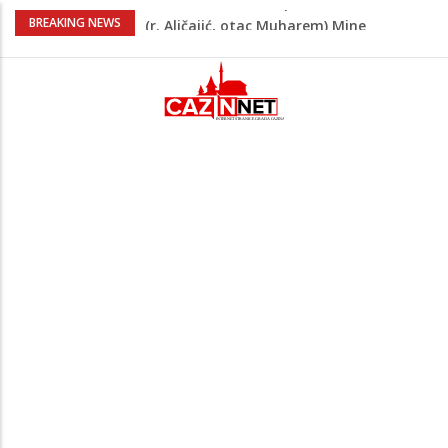
Milionske odluke na sjednici Vlade USK:
BREAKING NEWS
Evo kome je dodijeljen novac
Američki kongresmeni traže od Trumpa:
Vratite sankcije zvaničnicima iz
Republike Srpske
Lana Pudar predvodi BiH na EP: Pariz
čeka najbolju bh. plivačicu
Suljagić se zahvalio američkim
zakonodavcima: Nećemo biti zastrašeni
i nastavit ćemo braniti istinu
U Americi na Ahiret preselila Dervišević
(r. Aličajić, otac Muharem) Mine