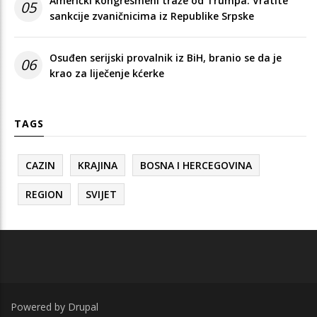
Američki kongresmeni traže od Trumpa: Vratite
05
sankcije zvaničnicima iz Republike Srpske
Osuđen serijski provalnik iz BiH, branio se da je
06
krao za liječenje kćerke
TAGS
CAZIN
KRAJINA
BOSNA I HERCEGOVINA
REGION
SVIJET
Powered by
Drupal