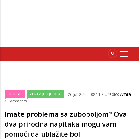
/ Uredio:
Amra
LIFESTYLE
ZDRAVLJE I LJEPOTA
26 Jul, 2025 - 08:11
/
Comments
Imate problema sa zuboboljom? Ova
dva prirodna napitaka mogu vam
pomoći da ublažite bol