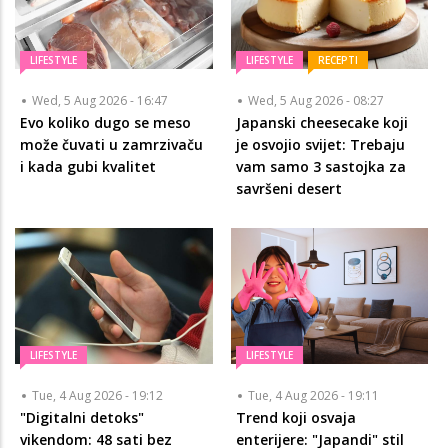
LIFESTYLE
LIFESTYLE
RECEPTI
Wed, 5 Aug 2026 - 16:47
Wed, 5 Aug 2026 - 08:27
Evo koliko dugo se meso
Japanski cheesecake koji
može čuvati u zamrzivaču
je osvojio svijet: Trebaju
i kada gubi kvalitet
vam samo 3 sastojka za
savršeni desert
LIFESTYLE
LIFESTYLE
Tue, 4 Aug 2026 - 19:12
Tue, 4 Aug 2026 - 19:11
"Digitalni detoks"
Trend koji osvaja
vikendom: 48 sati bez
enterijere: "Japandi" stil