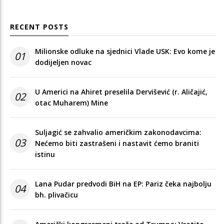
RECENT POSTS
Milionske odluke na sjednici Vlade USK: Evo kome je
01
dodijeljen novac
U Americi na Ahiret preselila Dervišević (r. Aličajić,
02
otac Muharem) Mine
Suljagić se zahvalio američkim zakonodavcima:
03
Nećemo biti zastrašeni i nastavit ćemo braniti
istinu
Lana Pudar predvodi BiH na EP: Pariz čeka najbolju
04
bh. plivačicu