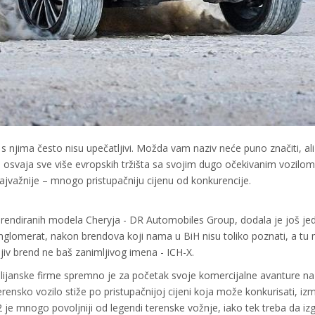
e s njima često nisu upečatljivi. Možda vam naziv neće puno značiti, al
 i osvaja sve više evropskih tržišta sa svojim dugo očekivanim vozilo
 najvažnije – mnogo pristupačniju cijenu od konkurencije.
ebrendiranih modela Cheryja - DR Automobiles Group, dodala je još je
konglomerat, nakon brendova koji nama u BiH nisu toliko poznati, a tu
iv brend ne baš zanimljivog imena - ICH-X.
alijanske firme spremno je za početak svoje komercijalne avanture na
rensko vozilo stiže po pristupačnijoj cijeni koja može konkurisati, i
2 je mnogo povoljniji od legendi terenske vožnje, iako tek treba da izg