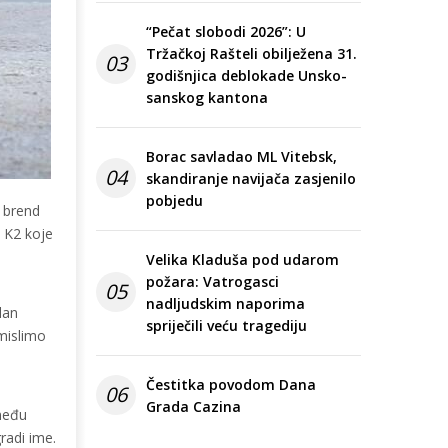
“Pečat slobodi 2026”: U
Tržačkoj Rašteli obilježena 31.
03
godišnjica deblokade Unsko-
sanskog kantona
Borac savladao ML Vitebsk,
04
skandiranje navijača zasjenilo
pobjedu
i brend
m K2 koje
Velika Kladuša pod udarom
požara: Vatrogasci
05
nadljudskim naporima
dan
spriječili veću tragediju
 mislimo
Čestitka povodom Dana
06
Grada Cazina
zmeđu
radi ime.