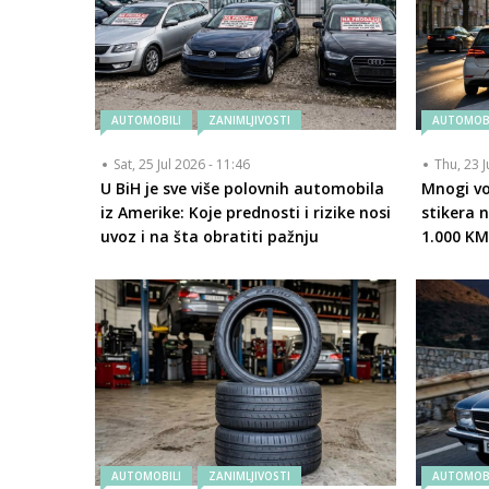
AUTOMOBILI
ZANIMLJIVOSTI
AUTOMOBI
Sat, 25 Jul 2026 - 11:46
Thu, 23 J
U BiH je sve više polovnih automobila
Mnogi vo
iz Amerike: Koje prednosti i rizike nosi
stikera 
uvoz i na šta obratiti pažnju
1.000 K
AUTOMOBILI
ZANIMLJIVOSTI
AUTOMOBI