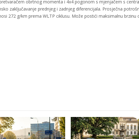
pretvaračem obrtnog momenta i 4x4 pogonom s mjenjačem s centra
ko zaključavanje prednjeg i zadnjeg diferencijala. Prosječna potroš
 iznosi 272 g/km prema WLTP ciklusu. Može postići maksimalnu brzinu