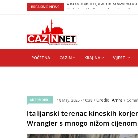
Tabaković ušao s klupe i prvijen
BREAKING NEWS
“Pečat slobodi 2026”: U Tržačkoj
kantona
Porodica iz Krajine u centru afe
Velika Kladuša pod udarom požar
tragediju
Zašto nekim ljudima treba više s
MAIN
NAVIGATION
POČETNA
CAZIN
KRAJINA
VIJESTI
/ Uredio:
Amra
/
AUTOMOBILI
18 May, 2025 - 10:38
Comm
Italijanski terenac kineskih korj
Wrangler s mnogo nižom cijenom