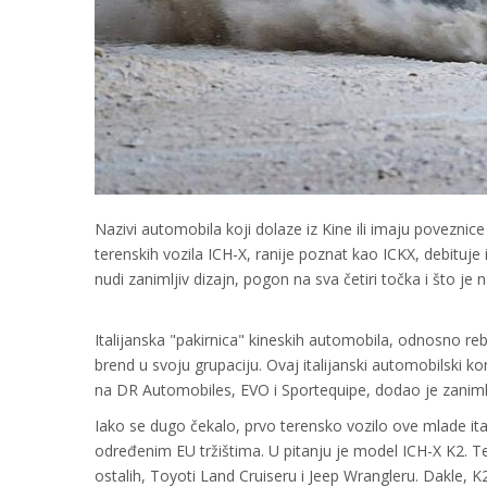
Nazivi automobila koji dolaze iz Kine ili imaju poveznic
terenskih vozila ICH-X, ranije poznat kao ICKX, debituje
nudi zanimljiv dizajn, pogon na sva četiri točka i što je
Italijanska "pakirnica" kineskih automobila, odnosno r
brend u svoju grupaciju. Ovaj italijanski automobilski 
na DR Automobiles, EVO i Sportequipe, dodao je zanimlj
Iako se dugo čekalo, prvo terensko vozilo ove mlade it
određenim EU tržištima. U pitanju je model ICH-X K2. Te
ostalih, Toyoti Land Cruiseru i Jeep Wrangleru. Dakle, K