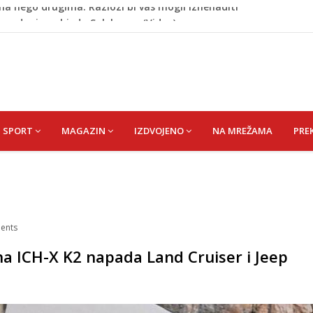
cem donio pobjedu Salzburgu (Video)
 Rašteli obilježena 31. godišnjica deblokade Unsko-sanskog
re, gradonačelnik Kelna pokrenuo istragu
a: Vatrogasci nadljudskim naporima spriječili veću
na nego drugima: Razlozi bi vas mogli iznenaditi
SPORT
MAGAZIN
IZDVOJENO
NA MREŽAMA
PRE
ents
ena ICH-X K2 napada Land Cruiser i Jeep