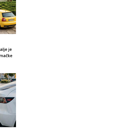
alje je
emačke