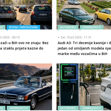
LI
BOSNA I HERCEGOVINA
AUTOMOBILI
ZANIMLJIVOSTI
ul 2026 - 08:16
Sat, 18 Jul 2026 - 11:31
zači u BiH ovo ne znaju: Bez
Audi A3: Tri decenije kasnije i d
na staklu prijete kazne do
jedan od omiljenih modela nj
M
marke među vozačima u BiH
LI
ZANIMLJIVOSTI
AUTOMOBILI
ZANIMLJIVOSTI