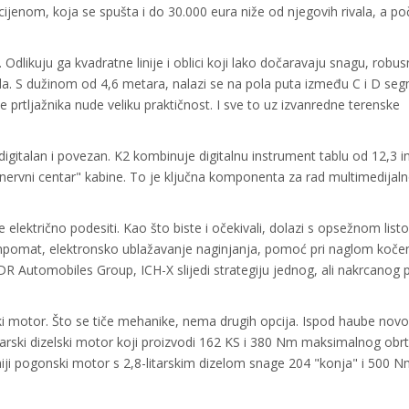
cijenom, koja se spušta i do 30.000 eura niže od njegovih rivala, a p
dlikuju ga kvadratne linije i oblici koji lako dočaravaju snagu, robus
da. S dužinom od 4,6 metara, nalazi se na pola puta između C i D se
e prtljažnika nude veliku praktičnost. I sve to uz izvanredne terenske
igitalan i povezan. K2 kombinuje digitalnu instrument tablu od 12,3 in
o "nervni centar" kabine. To je ključna komponenta za rad multimedijal
 električno podesiti. Kao što biste i očekivali, dolazi s opsežnom lis
mpomat, elektronsko ublažavanje naginjanja, pomoć pri naglom kočen
DR Automobiles Group, ICH-X slijedi strategiju jednog, ali nakrcanog 
ki motor. Što se tiče mehanike, nema drugih opcija. Ispod haube nov
ndarski dizelski motor koji proizvodi 162 KS i 380 Nm maksimalnog obr
niji pogonski motor s 2,8-litarskim dizelom snage 204 "konja" i 500 