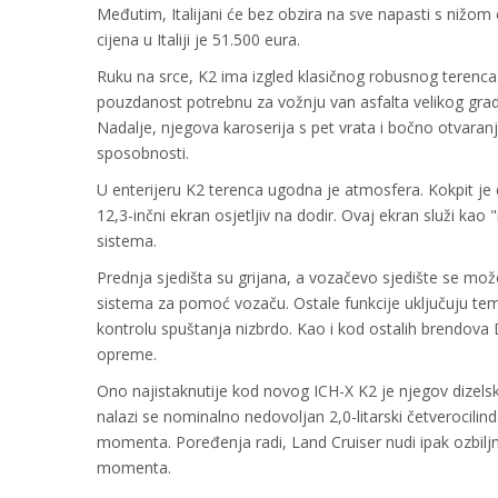
Međutim, Italijani će bez obzira na sve napasti s nižom 
cijena u Italiji je 51.500 eura.
Ruku na srce, K2 ima izgled klasičnog robusnog terenca. O
pouzdanost potrebnu za vožnju van asfalta velikog gra
Nadalje, njegova karoserija s pet vrata i bočno otvaranj
sposobnosti.
U enterijeru K2 terenca ugodna je atmosfera. Kokpit je d
12,3-inčni ekran osjetljiv na dodir. Ovaj ekran služi ka
sistema.
Prednja sjedišta su grijana, a vozačevo sjedište se može
sistema za pomoć vozaču. Ostale funkcije uključuju te
kontrolu spuštanja nizbrdo. Kao i kod ostalih brendova 
opreme.
Ono najistaknutije kod novog ICH-X K2 je njegov dizels
nalazi se nominalno nedovoljan 2,0-litarski četverocili
momenta. Poređenja radi, Land Cruiser nudi ipak ozbilj
momenta.