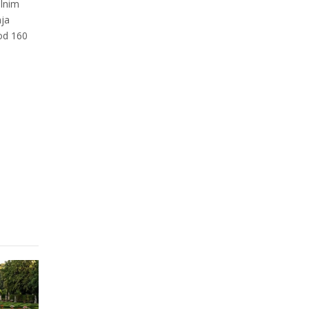
lnim
nja
 od 160