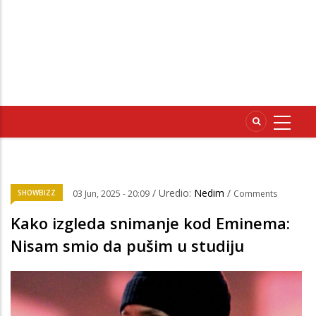
/ Uredio:
Nedim
/
SHOWBIZZ
03 Jun, 2025 - 20:09
Comments
Kako izgleda snimanje kod Eminema:
Nisam smio da pušim u studiju