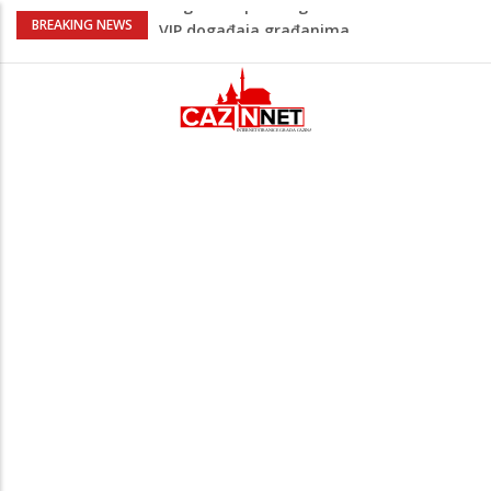
Sarajevo ipak u Mostaru igra
BREAKING NEWS
Čeferin odredio ko dijeli pravdu u 1 kolu
Premijer lige BiH
Lepa Brena pala na koncertu u Budvi
nakon kultnog zamaha nogom: "Nisi bio
na njenom koncertu ako nije pala"
Na Ahiret preselio BEKTAŠEVIĆ (HUSEIN)
HUSEIN-BEKTAŠ
Bingo Group i ove godine otvara vrata
VIP događaja građanima