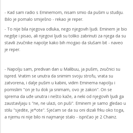
- Kad sam radio s Eminemom, nisam smio da pušim u studiju.
Bilo je pomalo smiješno - rekao je reper.
- To nije bila njegova odluka, nego njegovih ljudi. Eminem je bio
negdje i pisao, ali njegovi ljudi su toliko zabrinuti za njega da su
stavili zvučnike napolje kako bih mogao da slušam bit - naveo
je reper.
- Napolju sam, predivan dan u Malibuu, ja pušim, zvučnici su
ispred. Vratim se unutra da snimim svoju strofu, vrata su
zatvorena, i dalje pušim u kabini, vidim Eminema napolju i
pomislim "on je tu dok ja snimam, ovo je zakon". On se
sprema da uđe unutra i nešto kaže, a neki od njegovih ljudi ga
zaustavljaju s "ne, ne ulazi, on puši". Eminem je samo gledao u
stilu "sjedite, je*ote". Sjećam se da su oni dizali frku oko toga,
a njemu ni nije bilo ni najmanje stalo - ispričao je 2 Chainz.