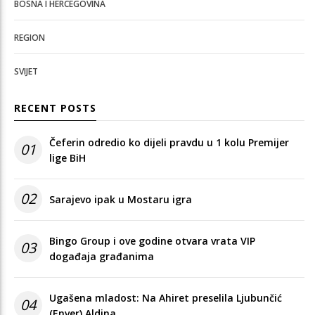
BOSNA I HERCEGOVINA
REGION
SVIJET
RECENT POSTS
Čeferin odredio ko dijeli pravdu u 1 kolu Premijer
01
lige BiH
02
Sarajevo ipak u Mostaru igra
Bingo Group i ove godine otvara vrata VIP
03
događaja građanima
Ugašena mladost: Na Ahiret preselila Ljubunčić
04
(Enver) Aldina