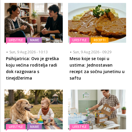
LIFESTYLE
MAME
LIFESTYLE
RECEPTI
Sun, 9 Aug 2026 - 10:13
Sun, 9 Aug 2026 - 09:29
Psihijatrica: Ovo je greška
Meso koje se topi u
koju većina roditelja radi
ustima: Jednostavan
dok razgovara s
recept za sočnu junetinu u
tinejdžerima
saftu
LIFESTYLE
MAME
LIFESTYLE