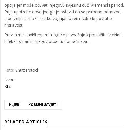
opcija jer može očuvati njegovu svježinu duži vremenski period.
Prije upotrebe dovoljno ga je ostaviti da se prirodno odmrzne,
a po želji se može kratko zagrijati u rerni kako bi povratio
hrskavost.
Pravilnim skladištenjem moguće je značajno produžiti svježinu
hljeba i smanjiti njegov otpad u domaćinstvu.
Foto: Shutterstock
Izvor:
Klix
HLJEB
KORISNI SAVJETI
RELATED ARTICLES