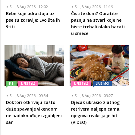
Sat, 8 Aug 2026 - 12:02
Sat, 8 Aug 2026 - 11:19
Bebe koje odrastaju uz
Čistite dom? Obratite
pse su zdravije: Evo šta ih
pažnju na stvari koje ne
štiti
biste trebali olako bacati
u smeće
FIT
LIFESTYLE
LIFESTYLE
LJUBIMCI
Sat, 8 Aug 2026 - 09:54
Sat, 8 Aug 2026 - 09:27
Doktori otkrivaju zašto
Dječak ukrasio zlatnog
duže spavanje vikendom
retrivera naljepnicama,
ne nadoknađuje izgubljeni
njegova reakcija je hit
san
(VIDEO)