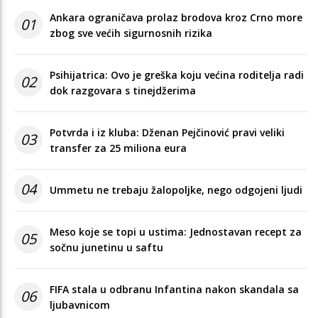
Ankara ograničava prolaz brodova kroz Crno more
01
zbog sve većih sigurnosnih rizika
Psihijatrica: Ovo je greška koju većina roditelja radi
02
dok razgovara s tinejdžerima
Potvrda i iz kluba: Dženan Pejčinović pravi veliki
03
transfer za 25 miliona eura
04
Ummetu ne trebaju žalopoljke, nego odgojeni ljudi
Meso koje se topi u ustima: Jednostavan recept za
05
sočnu junetinu u saftu
FIFA stala u odbranu Infantina nakon skandala sa
06
ljubavnicom