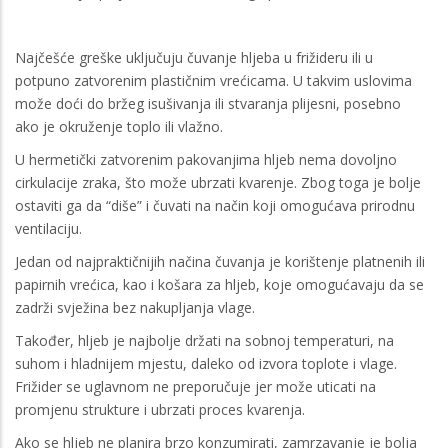
Najčešće greške uključuju čuvanje hljeba u frižideru ili u
potpuno zatvorenim plastičnim vrećicama. U takvim uslovima
može doći do bržeg isušivanja ili stvaranja plijesni, posebno
ako je okruženje toplo ili vlažno.
U hermetički zatvorenim pakovanjima hljeb nema dovoljno
cirkulacije zraka, što može ubrzati kvarenje. Zbog toga je bolje
ostaviti ga da “diše” i čuvati na način koji omogućava prirodnu
ventilaciju.
Jedan od najpraktičnijih načina čuvanja je korištenje platnenih ili
papirnih vrećica, kao i košara za hljeb, koje omogućavaju da se
zadrži svježina bez nakupljanja vlage.
Također, hljeb je najbolje držati na sobnoj temperaturi, na
suhom i hladnijem mjestu, daleko od izvora toplote i vlage.
Frižider se uglavnom ne preporučuje jer može uticati na
promjenu strukture i ubrzati proces kvarenja.
Ako se hljeb ne planira brzo konzumirati, zamrzavanje je bolja