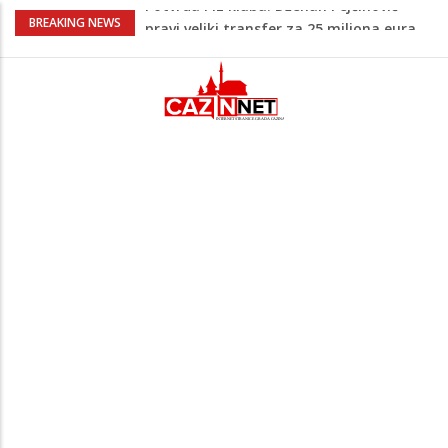
Psihijatrica: Ovo je greška koju većina
BREAKING NEWS
roditelja radi dok razgovara s
tinejdžerima
Ankara ograničava prolaz brodova kroz
Crno more zbog sve većih sigurnosnih
rizika
Na Ahiret preselila Tahirović (rođ.
Ćoralić) Alije
FIFA stala u odbranu Infantina nakon
skandala sa ljubavnicom
Potvrda i iz kluba: Dženan Pejčinović
pravi veliki transfer za 25 miliona eura