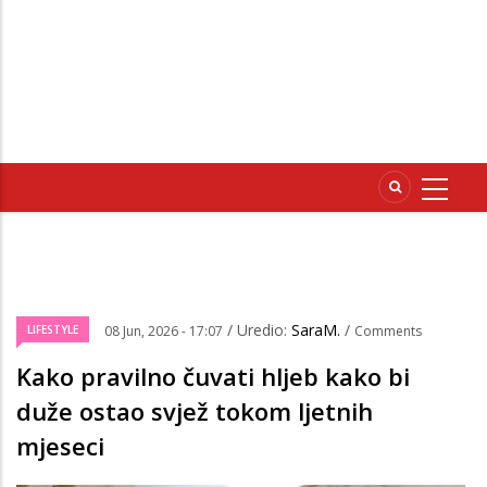
/ Uredio:
SaraM.
/
LIFESTYLE
08 Jun, 2026 - 17:07
Comments
Kako pravilno čuvati hljeb kako bi
duže ostao svjež tokom ljetnih
mjeseci