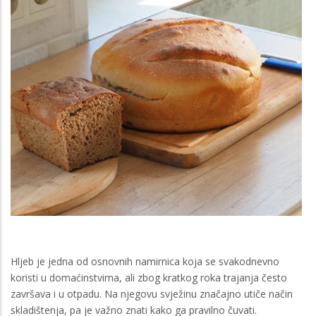
Hljeb je jedna od osnovnih namirnica koja se svakodnevno
koristi u domaćinstvima, ali zbog kratkog roka trajanja često
završava i u otpadu. Na njegovu svježinu značajno utiče način
skladištenja, pa je važno znati kako ga pravilno čuvati.