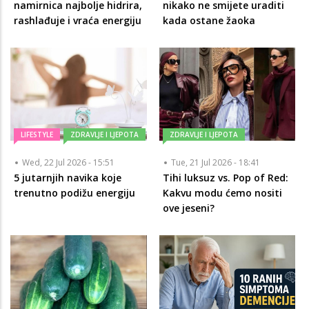
namirnica najbolje hidrira,
nikako ne smijete uraditi
rashlađuje i vraća energiju
kada ostane žaoka
LIFESTYLE
ZDRAVLJE I LJEPOTA
ZDRAVLJE I LJEPOTA
Wed, 22 Jul 2026 - 15:51
Tue, 21 Jul 2026 - 18:41
5 jutarnjih navika koje
Tihi luksuz vs. Pop of Red:
trenutno podižu energiju
Kakvu modu ćemo nositi
ove jeseni?