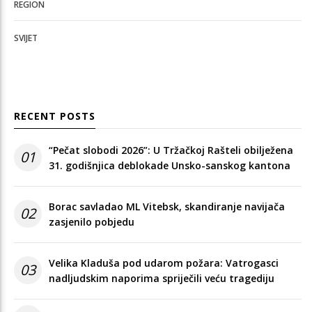
REGION
SVIJET
RECENT POSTS
“Pečat slobodi 2026”: U Tržačkoj Rašteli obilježena
01
31. godišnjica deblokade Unsko-sanskog kantona
Borac savladao ML Vitebsk, skandiranje navijača
02
zasjenilo pobjedu
Velika Kladuša pod udarom požara: Vatrogasci
03
nadljudskim naporima spriječili veću tragediju