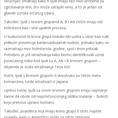
Stručnjaci smatraju kako ti ljudi imaju veći nivo proteina za
zgrušavanje krvi, što može začepiti venu, a to je jedan od
glavnih uzroka srčanog udara.
Također, ljudi s krvnim grupama A, B i AB češće imaju viši
holesterol kao i više upalnih procesa.
U budućnosti bi krvna grupa trebalo biti uzeta u obzir kao rizik
prilikom prevencije kardiovaskularnih bolesti, jednako kako se
razmatraju nivo holesterola, godine, spol i krvni pritisak.
Potrebno je još istraživanja kako bismo identifikovali uzrok
povećanog rizika kod ljudi sa A, AB i B krvnom grupom –
objasnila je vođa istraživanja Tesa Kol.
Inače, ljudi s krvnom grupom 0 dvostruko su češće meta
komarcima, tvrde istraživači iz Japana.
Uprkos tome, ljudi sa ovom krvnom grupom imaju najmanje
šanse da obole od najsmrtonosnijeg oblika malarije – bolesti
koju prenose upravo komarci.
Također, pojedince koji imaju krvnu grupu 0 stres najviše
pogađa, kažu u Američkoj službi za ratne veterane.