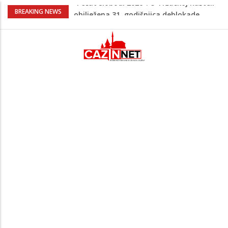
Porodica iz Krajine u centru afere,
BREAKING NEWS
gradonačelnik Kelna pokrenuo istragu
Čestitka povodom Dana Grada Cazina
Velika Kladuša pod udarom požara:
Vatrogasci nadljudskim naporima
spriječili veću tragediju
Borac savladao ML Vitebsk, skandiranje
navijača zasjenilo pobjedu
“Pečat slobodi 2026”: U Tržačkoj Rašteli
obilježena 31. godišnjica deblokade
Unsko-sanskog kantona