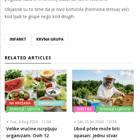
Objasnili su to time da je nivo kortizola (hormona stresa) veći
kod ljudi te grupe nego kod drugih.
INFARKT
KRVNA GRUPA
RELATED ARTICLES
NA MREŽAMA
ZANIMLJIVOSTI
ZDRAVLJE I LJEPOTA
LIFESTYLE
ZDRAVLJE I LJEPOTA
Tue, 4 Aug 2026 - 11:04
Sat, 25 Jul 2026 - 10:36
Velike vrućine iscrpljuju
Ubod pčele može biti
organizam: Ovih 12
opasan: Jednu stvar