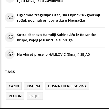
rijeci Krivaji kod Zavidovića
Ogromna tragedija: Otac, sin i njihov 16-godišnji
04
rođak poginuli pri povratku u Njemačku
Sutra dženaza Hamdiji Šahinoviću iz Bosanske
05
Krupe, kojeg je usmrtila supruga
06
Na Ahiret preselio HALILOVIĆ (Smajil) SEJAD
TAGS
CAZIN
KRAJINA
BOSNA I HERCEGOVINA
REGION
SVIJET