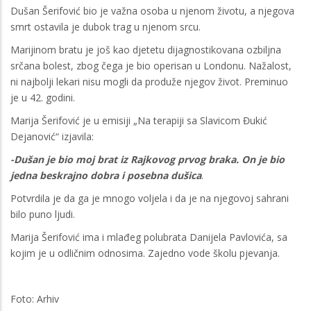
Dušan Šerifović bio je važna osoba u njenom životu, a njegova
smrt ostavila je dubok trag u njenom srcu.
Marijinom bratu je još kao djetetu dijagnostikovana ozbiljna
srčana bolest, zbog čega je bio operisan u Londonu. Nažalost,
ni najbolji lekari nisu mogli da produže njegov život. Preminuo
je u 42. godini.
Marija Šerifović je u emisiji „Na terapiji sa Slavicom Đukić
Dejanović“ izjavila:
-Dušan je bio moj brat iz Rajkovog prvog braka. On je bio
jedna beskrajno dobra i posebna dušica
.
Potvrdila je da ga je mnogo voljela i da je na njegovoj sahrani
bilo puno ljudi.
Marija Šerifović ima i mlađeg polubrata Danijela Pavlovića, sa
kojim je u odličnim odnosima. Zajedno vode školu pjevanja.
Foto: Arhiv