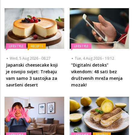
LIFESTYLE
RECEPTI
LIFESTYLE
Wed, 5 Aug 2026 - 08:27
Tue, 4 Aug 2026 - 19:12
Japanski cheesecake koji
"Digitalni detoks"
je osvojio svijet: Trebaju
vikendom: 48 sati bez
vam samo 3 sastojka za
društvenih mreža menja
savršeni desert
mozak!
LIFESTYLE
LIFESTYLE
RECEPTI