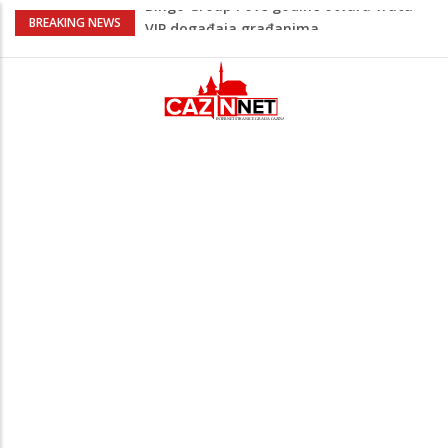
Sarajevo ipak u Mostaru igra
BREAKING NEWS
Čeferin odredio ko dijeli pravdu u 1 kolu
Premijer lige BiH
Lepa Brena pala na koncertu u Budvi
nakon kultnog zamaha nogom: "Nisi bio
na njenom koncertu ako nije pala"
Na Ahiret preselio BEKTAŠEVIĆ (HUSEIN)
HUSEIN-BEKTAŠ
Bingo Group i ove godine otvara vrata
VIP događaja građanima