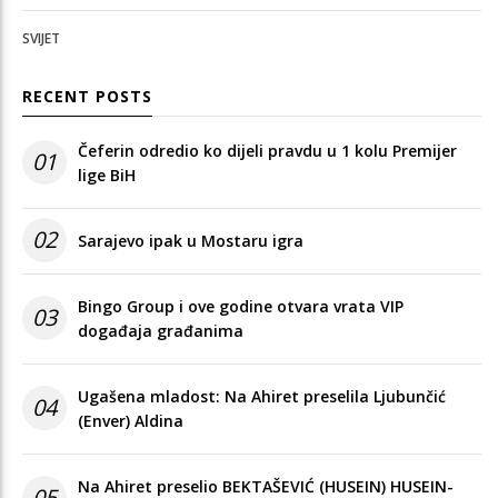
SVIJET
RECENT POSTS
Čeferin odredio ko dijeli pravdu u 1 kolu Premijer
01
lige BiH
02
Sarajevo ipak u Mostaru igra
Bingo Group i ove godine otvara vrata VIP
03
događaja građanima
Ugašena mladost: Na Ahiret preselila Ljubunčić
04
(Enver) Aldina
Na Ahiret preselio BEKTAŠEVIĆ (HUSEIN) HUSEIN-
05