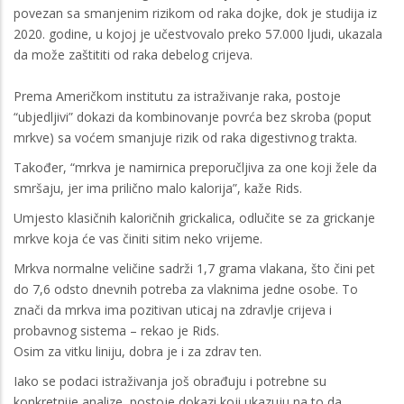
povezan sa smanjenim rizikom od raka dojke, dok je studija iz
2020. godine, u kojoj je učestvovalo preko 57.000 ljudi, ukazala
da može zaštititi od raka debelog crijeva.
Prema Američkom institutu za istraživanje raka, postoje
“ubjedljivi” dokazi da kombinovanje povrća bez skroba (poput
mrkve) sa voćem smanjuje rizik od raka digestivnog trakta.
Također, “mrkva je namirnica preporučljiva za one koji žele da
smršaju, jer ima prilično malo kalorija”, kaže Rids.
Umjesto klasičnih kaloričnih grickalica, odlučite se za grickanje
mrkve koja će vas činiti sitim neko vrijeme.
Mrkva normalne veličine sadrži 1,7 grama vlakana, što čini pet
do 7,6 odsto dnevnih potreba za vlaknima jedne osobe. To
znači da mrkva ima pozitivan uticaj na zdravlje crijeva i
probavnog sistema – rekao je Rids.
Osim za vitku liniju, dobra je i za zdrav ten.
Iako se podaci istraživanja još obrađuju i potrebne su
konkretnije analize, postoje dokazi koji ukazuju na to da