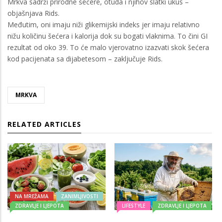
Mrkva sadrži prirodne šećere, otuda i njihov slatki ukus –
objašnjava Rids.
Međutim, oni imaju niži glikemijski indeks jer imaju relativno
nižu količinu šećera i kalorija dok su bogati vlaknima. To čini GI
rezultat od oko 39. To će malo vjerovatno izazvati skok šećera
kod pacijenata sa dijabetesom – zaključuje Rids.
MRKVA
RELATED ARTICLES
NA MREŽAMA
ZANIMLJIVOSTI
ZDRAVLJE I LJEPOTA
LIFESTYLE
ZDRAVLJE I LJEPOTA