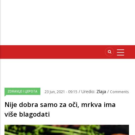
/ Uredio:
Zlaja
/
ZDRAVLJE I LJEPOTA
23 Jun, 2021 - 09:15
Comments
Nije dobra samo za oči, mrkva ima
više blagodati