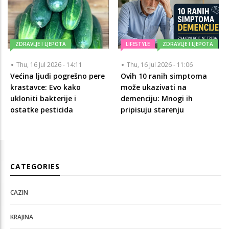
ZDRAVLJE I LJEPOTA
LIFESTYLE
ZDRAVLJE I LJEPOTA
Thu, 16 Jul 2026 - 14:11
Thu, 16 Jul 2026 - 11:06
Većina ljudi pogrešno pere
Ovih 10 ranih simptoma
krastavce: Evo kako
može ukazivati na
ukloniti bakterije i
demenciju: Mnogi ih
ostatke pesticida
pripisuju starenju
CATEGORIES
CAZIN
KRAJINA