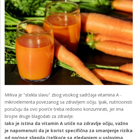
Mrkva je "stekla slavu" zbog visokog sadržaja vitamina A -
mikroelementa povezanog sa zdravljem očiju. Ipak, nutricionisti
poručuju da ovo povrće treba redovno konzumirati, jer ima
brojne druge blagodati za zdravlje.
Iako je istina da vitamin A utiče na zdravlje očiju, važno
je napomenuti da je korist specifična za smanjenje rizika
od noćnog sljepila (teškoće sa gledanjem u uslovima