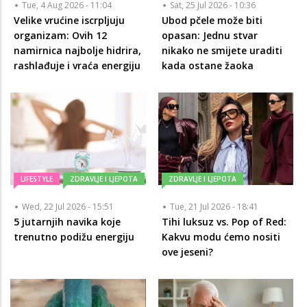
Tue, 4 Aug 2026 - 11:04
Sat, 25 Jul 2026 - 10:36
Velike vrućine iscrpljuju
Ubod pčele može biti
organizam: Ovih 12
opasan: Jednu stvar
namirnica najbolje hidrira,
nikako ne smijete uraditi
rashlađuje i vraća energiju
kada ostane žaoka
LIFESTYLE
ZDRAVLJE I LJEPOTA
ZDRAVLJE I LJEPOTA
Wed, 22 Jul 2026 - 15:51
Tue, 21 Jul 2026 - 18:41
5 jutarnjih navika koje
Tihi luksuz vs. Pop of Red:
trenutno podižu energiju
Kakvu modu ćemo nositi
ove jeseni?