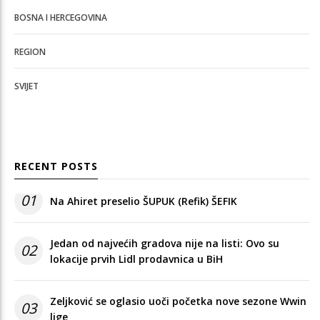
BOSNA I HERCEGOVINA
REGION
SVIJET
RECENT POSTS
01
Na Ahiret preselio ŠUPUK (Refik) ŠEFIK
Jedan od najvećih gradova nije na listi: Ovo su
02
lokacije prvih Lidl prodavnica u BiH
Zeljković se oglasio uoči početka nove sezone Wwin
03
lige