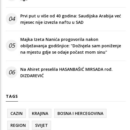
Prvi put u više od 40 godina: Saudijska Arabija već
04
mjesec nije izvezla naftu u SAD
Majka Izeta Nanića progovorila nakon
05
obilježavanja godišnjice: "Doživjela sam poniženje
na mjestu gdje se odaje počast mom sinu"
Na Ahiret preselila HASANBAŠIĆ MIRSADA rođ.
06
DIZDAREVIĆ
TAGS
CAZIN
KRAJINA
BOSNA I HERCEGOVINA
REGION
SVIJET