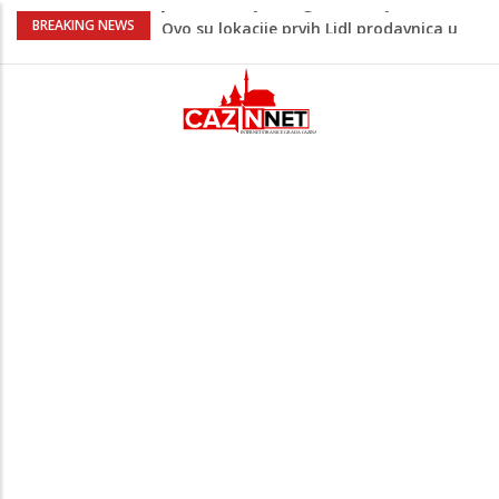
Na Ahiret preselio ŠUPUK (Refik) ŠEFIK
BREAKING NEWS
Majka Izeta Nanića progovorila nakon
obilježavanja godišnjice: "Doživjela sam
poniženje na mjestu gdje se odaje
počast mom sinu"
Prvi put u više od 40 godina: Saudijska
Arabija već mjesec nije izvezla naftu u
SAD
Zeljković se oglasio uoči početka nove
sezone Wwin lige
Jedan od najvećih gradova nije na listi:
Ovo su lokacije prvih Lidl prodavnica u
BiH