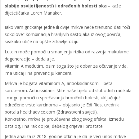
slabije osvijetljenosti) i određenih bolesti oka
– kaže
dijetetičarka Loren Manaker.
Iako vam grickanje jedne ili dvije mrkve neće trenutno dati “oči
sokolove” kombinacija hranljivih sastojaka iz ovog povrća,
svakako utiče na opšte zdravlje očiju.
Lutein može pomoći u smanjenju rizika od razvoja makularne
degeneracije – dodala je.
Vitamin A međutim, osim toga što je dobar za očuvanje vida,
ima uticaj i na prevenciju kancera.
Mrkva je bogata vitaminom A, antioksidansom – beta
karotenom. Antioksidansi štite naše tijelo od slobodnih radikala
i mogu pomoći u sprečavanju hroničnih bolesti, uključujući
određene vrste karcinoma – objasnio je Edi Rids, urednik
portala healthadvice.com (Zdravstveni savjeti).
Konkretno, mrkva je proučavana zbog svog efekta, između
ostalog, i na rak dojke, debelog crijeva i prostate.
Jedna analiza iz 2018. godine otkrila je da je veći unos mrkve