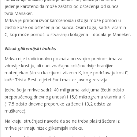
jedenje karotenoida može zaštititi od oštećenja od sunca –
tvrdi Manaker.
Mrkva je prirodni izvor karotenoida i stoga može pomoći u
zaštiti kože od oštećenja od sunca. Osim toga, sadrži vitamin
C, koji može pomoći u stvaranju kolagena – dodala je Maneker.
Nizak glikemijski indeks
Mrkva nije tradicionalno poznata po svojim prednostima za
zdravlje kostiju, ali nudi značajnu količinu dvije hranljive
materijekao što su kalcijum i vitamin K, koje podržavaju kosti”,
kaže Trista Best, dijetetičar i master javnog zdravlja.
Jedna šolja mrkve sadrži 40 miligrama kalcijuma (četiri odsto
preporučenog dnevnog unosa) i 15,8 mikrograma vitamina K
(17,5 odsto dnevne preporuke za žene i 13,2 odsto za
muškarce).
Na kraju, stručnjaci navode da se ne treba plašiti šećera iz
mrkve jer imaju nizak glikemijski indeks.