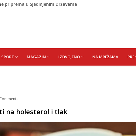
u danas i narednih 15 dana
: Temperature će dosezati i 41 stepen
nicama: Na pojedinim prijelazima kolone već od jutarnjih
inu, policija na mjestu događaja
 ne priprema u Sjedinjenim Državama
SPORT
MAGAZIN
IZDVOJENO
NA MREŽAMA
PRE
Comments
 na holesterol i tlak