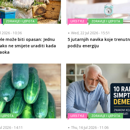
ZDRAVLJE I LJEPOTA
LIFESTYLE
ZDRAVLJE I LJEPOTA
ul 2026 - 10:36
Wed, 22 Jul 2026 - 15:51
le može biti opasan: Jednu
5 jutarnjih navika koje trenut
kako ne smijete uraditi kada
podižu energiju
žaoka
I LJEPOTA
LIFESTYLE
ZDRAVLJE I LJEPOTA
ul 2026 - 14:11
Thu, 16 Jul 2026 - 11:06