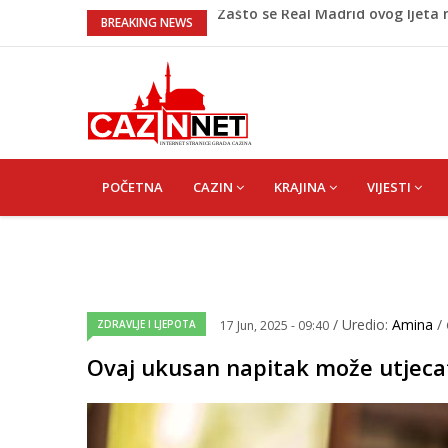
Evo kakvo vrijeme očekuje Krajin
BREAKING NEWS
Pred nama je novi toplotni talas
Pojačan saobraćaj i gužve na gra
sati
Teška saobraćajna nesreća u Caz
Zašto se Real Madrid ovog ljeta
MAIN
NAVIGATION
POČETNA
CAZIN
KRAJINA
VIJESTI
/ Uredio:
Amina
/
ZDRAVLJE I LJEPOTA
17 Jun, 2025 - 09:40
Ovaj ukusan napitak može utjecati