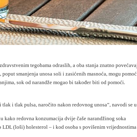
 zdravstvenim tegobama odraslih, a oba stanja znatno povećavaj
, poput smanjenja unosa soli i zasićenih masnoća, mogu pomoć
ivanjima, sok od narandže mogao bi također biti od pomoći.
tlak i tlak pulsa, naročito nakon redovnog unosa”, navodi se u 
uju kako redovna konzumacija dvije čaše narandžinog soka
 LDL (loši) holesterol – i kod osoba s povišenim vrijednostima