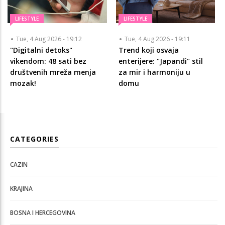
LIFESTYLE
LIFESTYLE
Tue, 4 Aug 2026 - 19:12
Tue, 4 Aug 2026 - 19:11
"Digitalni detoks"
Trend koji osvaja
vikendom: 48 sati bez
enterijere: "Japandi" stil
društvenih mreža menja
za mir i harmoniju u
mozak!
domu
CATEGORIES
CAZIN
KRAJINA
BOSNA I HERCEGOVINA