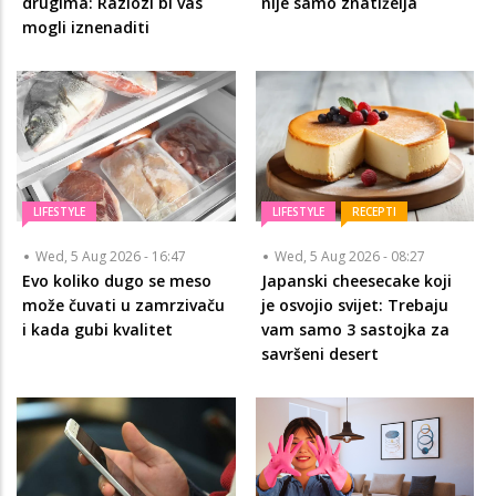
drugima: Razlozi bi vas
nije samo znatiželja
mogli iznenaditi
LIFESTYLE
LIFESTYLE
RECEPTI
Wed, 5 Aug 2026 - 16:47
Wed, 5 Aug 2026 - 08:27
Evo koliko dugo se meso
Japanski cheesecake koji
može čuvati u zamrzivaču
je osvojio svijet: Trebaju
i kada gubi kvalitet
vam samo 3 sastojka za
savršeni desert