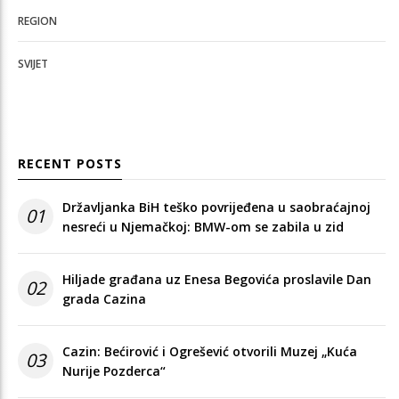
REGION
SVIJET
RECENT POSTS
Državljanka BiH teško povrijeđena u saobraćajnoj
01
nesreći u Njemačkoj: BMW-om se zabila u zid
Hiljade građana uz Enesa Begovića proslavile Dan
02
grada Cazina
Cazin: Bećirović i Ogrešević otvorili Muzej „Kuća
03
Nurije Pozderca“