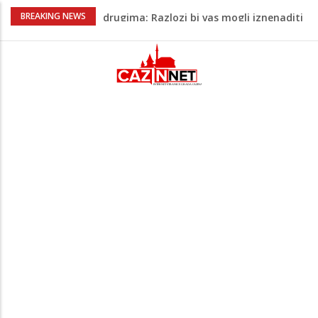
Barbarez o igračima iz dijaspore: Da su
BREAKING NEWS
odabrali drugu reprezentaciju onda bi
"birali", a ne pripadali
Cazin: Bećirović i Ogrešević otvorili Muzej
„Kuća Nurije Pozderca“
Hiljade građana uz Enesa Begovića
proslavile Dan grada Cazina
Državljanka BiH teško povrijeđena u
saobraćajnoj nesreći u Njemačkoj: BMW-
om se zabila u zid
Zašto nekim ljudima treba više sna nego
drugima: Razlozi bi vas mogli iznenaditi