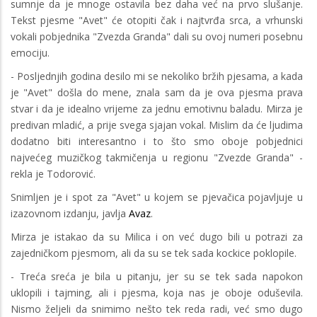
sumnje da je mnoge ostavila bez daha već na prvo slušanje.
Tekst pjesme "Avet" će otopiti čak i najtvrđa srca, a vrhunski
vokali pobjednika "Zvezda Granda" dali su ovoj numeri posebnu
emociju.
- Posljednjih godina desilo mi se nekoliko bržih pjesama, a kada
je "Avet" došla do mene, znala sam da je ova pjesma prava
stvar i da je idealno vrijeme za jednu emotivnu baladu. Mirza je
predivan mladić, a prije svega sjajan vokal. Mislim da će ljudima
dodatno biti interesantno i to što smo oboje pobjednici
najvećeg muzičkog takmičenja u regionu "Zvezde Granda" -
rekla je Todorović.
Snimljen je i spot za "Avet" u kojem se pjevačica pojavljuje u
izazovnom izdanju, javlja
Avaz
.
Mirza je istakao da su Milica i on već dugo bili u potrazi za
zajedničkom pjesmom, ali da su se tek sada kockice poklopile.
- Treća sreća je bila u pitanju, jer su se tek sada napokon
uklopili i tajming, ali i pjesma, koja nas je oboje oduševila.
Nismo željeli da snimimo nešto tek reda radi, već smo dugo