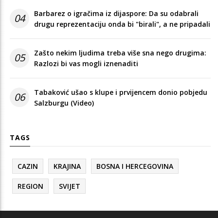
Barbarez o igračima iz dijaspore: Da su odabrali
04
drugu reprezentaciju onda bi "birali", a ne pripadali
Zašto nekim ljudima treba više sna nego drugima:
05
Razlozi bi vas mogli iznenaditi
Tabaković ušao s klupe i prvijencem donio pobjedu
06
Salzburgu (Video)
TAGS
CAZIN
KRAJINA
BOSNA I HERCEGOVINA
REGION
SVIJET