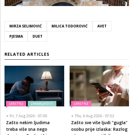
MIRZA SELIMOVIĆ
MILICA TODOROVIĆ
AVET
PJESMA
DUET
RELATED ARTICLES
LIFESTYLE
ZANIMLJIVOSTI
LIFESTYLE
Fri, 7 Aug 2026 - 07:00
Thu, 6 Aug 2026 - 07:52
Zašto nekim ljudima
Zašto sve više ljudi "gugla"
treba više sna nego
osobu prije izlaska: Razlog