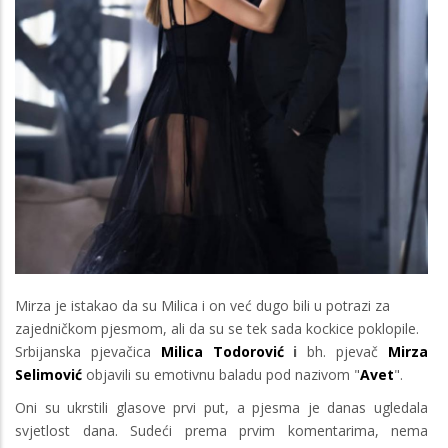
Mirza je istakao da su Milica i on već dugo bili u potrazi za
zajedničkom pjesmom, ali da su se tek sada kockice poklopile.
Srbijanska pjevačica
Milica Todorović
i
bh. pjevač
Mirza
Selimović
objavili su emotivnu baladu pod nazivom "
Avet
".
Oni su ukrstili glasove prvi put, a pjesma je danas ugledala
svjetlost dana. Sudeći prema prvim komentarima, nema