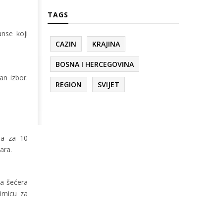
TAGS
anse koji
CAZIN
KRAJINA
BOSNA I HERCEGOVINA
an izbor.
REGION
SVIJET
la za 10
ara.
oa šećera
irnicu za