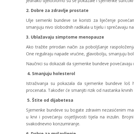
Jednako djelotvorno su se pokazale i sjemenke suncokr
2. Dobre za zdravlje prostate
Ulje semenki bundeve se koristi za liječenje povećane 
smanjuju nivo slobodnih radikala u tijelu i sprečavaju n
3. Ublažavaju simptome menopauze
Ako tražite prirodan način za poboljšanje raspoložen
One reguliraju napade vrućine, glavobolju, smanjuju bo
Naučnici su dokazali da sjemenke bundeve povećavaju niv
4. Smanjuju holesterol
Istraživanja su pokazala da sjemenke bundeve loš 
procenata. Također će smanjiti rizik od nastanka krvni
5. Štite od dijabetesa
Sjemenke bundeve su bogate zdravim nezasićenim masni
u krvi i povećanju osjetljivosti tijela na inzulin. Br
svakodnevno konzumiranje.
6. Dobre za mršavljenje