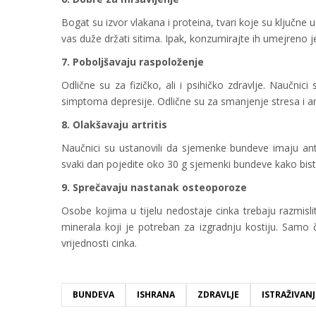
Bogat su izvor vlakana i proteina, tvari koje su ključn
vas duže držati sitima. Ipak, konzumirajte ih umejreno j
7. Poboljšavaju raspoloženje
Odlične su za fizičko, ali i psihičko zdravlje. Naučn
simptoma depresije. Odlične su za smanjenje stresa i an
8. Olakšavaju artritis
Naučnici su ustanovili da sjemenke bundeve imaju anti
svaki dan pojedite oko 30 g sjemenki bundeve kako bist
9. Sprečavaju nastanak osteoporoze
Osobe kojima u tijelu nedostaje cinka trebaju razmisl
minerala koji je potreban za izgradnju kostiju. Samo
vrijednosti cinka.
BUNDEVA
ISHRANA
ZDRAVLJE
ISTRAŽIVANJ