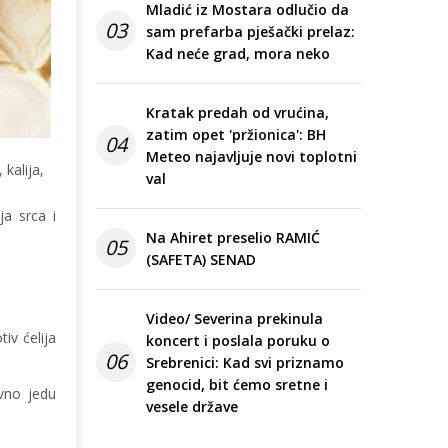
Mladić iz Mostara odlučio da
03
sam prefarba pješački prelaz:
Kad neće grad, mora neko
Kratak predah od vrućina,
zatim opet 'pržionica': BH
04
Meteo najavljuje novi toplotni
kalija,
val
a srca i
Na Ahiret preselio RAMIĆ
05
(SAFETA) SENAD
Video/ Severina prekinula
iv ćelija
koncert i poslala poruku o
06
Srebrenici: Kad svi priznamo
genocid, bit ćemo sretne i
vno jedu
vesele države