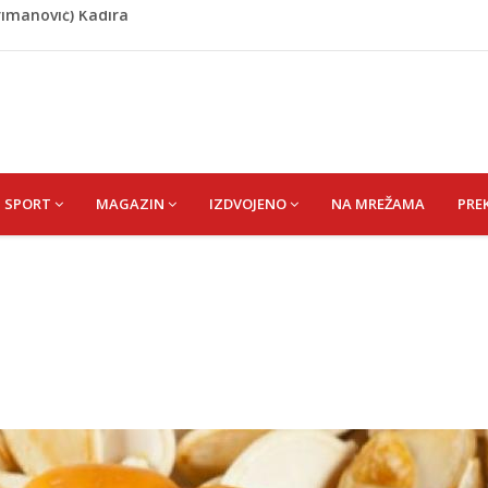
omaraton stigao u Bosanski Petrovac
 i poslala poruku o Srebrenici: Kad svi priznamo genocid,
A) SENAD
pet 'pržionica': BH Meteo najavljuje novi toplotni val
hrimanović) Kadira
SPORT
MAGAZIN
IZDVOJENO
NA MREŽAMA
PRE