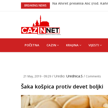
Heroji se ne zaboravljaju – mot
BREAKING NEWS
Video/ Severina prekinula koncert
bit ćemo sretne i vesele države
Na Ahiret preselio RAMIĆ (SAFET
Kratak predah od vrućina, zatim o
Na Ahiret preselila Alić (rođ. Ka
MAIN
NAVIGATION
POČETNA
CAZIN
KRAJINA
VIJESTI
/ Uredio:
Urednica.S
/
21 May, 2019 - 09:29
Comments
Šaka košpica protiv devet boljki