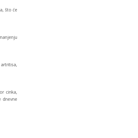
a, što će
smanjenju
rtritisa,
or cinka,
ne dnevne