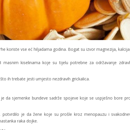
 koriste vse eć hiljadama godina. Bogat su izvor magnezija, kalcija, 
 masnim kiselinama koje su tijelu potrebne za održavanje zdravlj
to ih trebate jesti umjesto nezdravih grickalica.
lo je da sjemenke bundeve sadrže spojeve koje se uspješno bore prot
a, potvrdilo je da žene koje su prošle kroz menopauzu i svakodne
nastanka raka dojke.