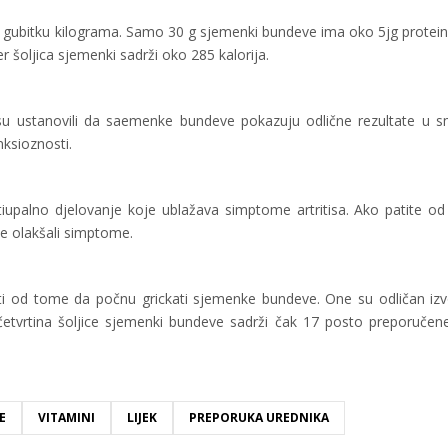
e u gubitku kilograma. Samo 30 g sjemenki bundeve ima oko 5jg protein
er šoljica sjemenki sadrži oko 285 kalorija.
ici su ustanovili da saemenke bundeve pokazuju odlične rezultate u 
ksioznosti.
upalno djelovanje koje ublažava simptome artritisa. Ako patite od a
e olakšali simptome.
iti od tome da počnu grickati sjemenke bundeve. One su odličan izv
 četvrtina šoljice sjemenki bundeve sadrži čak 17 posto preporuče
E
VITAMINI
LIJEK
PREPORUKA UREDNIKA