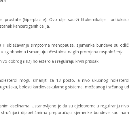
eta.
prostate (hiperplazije). Ovo ulje sadrži fitokemikalije i antioksid
astanak kancerogenih ćelija.
ja ili ublažavanje simptoma menopauze, sjemenke bundeve su odlič
l u zglobovima i smanjuju učestalost naglih promjena raspoloženja.
o dobrog (HD) holesterola i reguliraju krvni pritisak.
holesterol mogu smanjiti za 13 posto, a nivo ukupnog holestero
h ugrušaka, bolesti kardiovaskularnog sistema, moždanog i srčanog ud
m kiselinama. Ustanovljeno je da su djelotvorne u reguliranju niv
ojni stručnjaci dijabetičarima preporučuju sjemenke bundeve kao nam