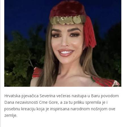
Hrvatska pjevačica Severina večeras nastupa u Baru povodom
Dana nezavisnosti Crne Gore, a za tu priliku spremila je i
posebnu kreaciju koja je inspirisana narodnom nošnjom ove
zemlje.