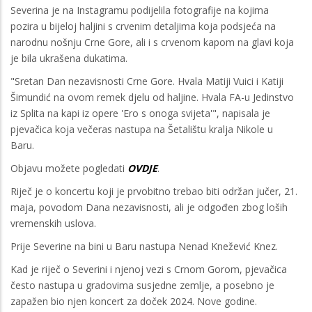
Severina je na Instagramu podijelila fotografije na kojima
pozira u bijeloj haljini s crvenim detaljima koja podsjeća na
narodnu nošnju Crne Gore, ali i s crvenom kapom na glavi koja
je bila ukrašena dukatima.
"Sretan Dan nezavisnosti Crne Gore. Hvala Matiji Vuici i Katiji
Šimundić na ovom remek djelu od haljine. Hvala FA-u Jedinstvo
iz Splita na kapi iz opere 'Ero s onoga svijeta'", napisala je
pjevačica koja večeras nastupa na Šetalištu kralja Nikole u
Baru.
Objavu možete pogledati
OVDJE
.
Riječ je o koncertu koji je prvobitno trebao biti održan jučer, 21.
maja, povodom Dana nezavisnosti, ali je odgođen zbog loših
vremenskih uslova.
Prije Severine na bini u Baru nastupa Nenad Knežević Knez.
Kad je riječ o Severini i njenoj vezi s Crnom Gorom, pjevačica
često nastupa u gradovima susjedne zemlje, a posebno je
zapažen bio njen koncert za doček 2024. Nove godine.