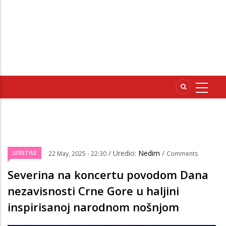
/ Uredio:
Nedim
/
LIFESTYLE
22 May, 2025 - 22:30
Comments
Severina na koncertu povodom Dana
nezavisnosti Crne Gore u haljini
inspirisanoj narodnom nošnjom