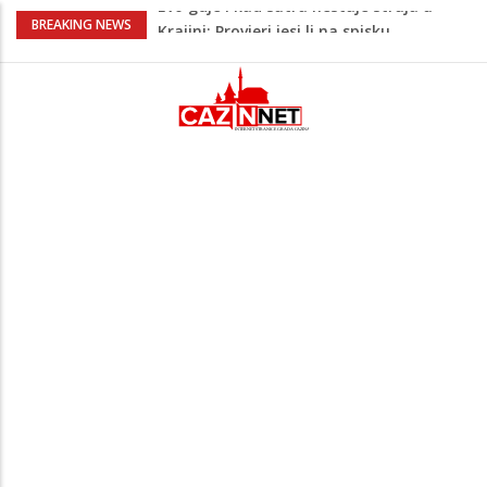
Ušao u dvorište i nasrnuo na 30-
BREAKING NEWS
godišnjakinju: Suprug ga savladao i
zadržao do dolaska policije
Krajina: Teška saobraćajna nesreća,
vozilo završilo na krovu – policija i Hitna
pomoć na terenu
Green Coast dovodi Nammos Hotels &
Resorts u Albaniju: Na Albanskoj rivijeri
nastaje nova lifestyle destinacija
Jutro donijelo velike gužve: Kolone na
brojnim graničnim prelazima širom BiH
Evo gdje i kad sutra nestaje struja u
Krajini: Provjeri jesi li na spisku