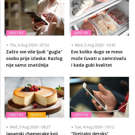
LIFESTYLE
LIFESTYLE
Thu, 6 Aug 2026 - 07:52
Wed, 5 Aug 2026 - 16:47
Zašto sve više ljudi "gugla"
Evo koliko dugo se meso
osobu prije izlaska: Razlog
može čuvati u zamrzivaču
nije samo znatiželja
i kada gubi kvalitet
LIFESTYLE
RECEPTI
LIFESTYLE
Wed, 5 Aug 2026 - 08:27
Tue, 4 Aug 2026 - 19:12
Japanski cheesecake koji
"Digitalni detoks"