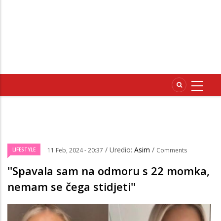
/ Uredio:
Asim
/
LIFESTYLE
11 Feb, 2024 - 20:37
Comments
''Spavala sam na odmoru s 22 momka,
nemam se čega stidjeti''