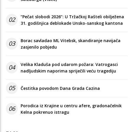
“Pečat slobodi 2026”: U Tržačkoj Rašteli obilježena
02
31. godišnjica deblokade Unsko-sanskog kantona
Borac savladao ML Vitebsk, skandiranje navijača
03
zasjenilo pobjedu
Velika Kladuša pod udarom požara: Vatrogasci
04
nadljudskim naporima spriječili veću tragediju
05
Čestitka povodom Dana Grada Cazina
Porodica iz Krajine u centru afere, gradonačelnik
06
Kelna pokrenuo istragu