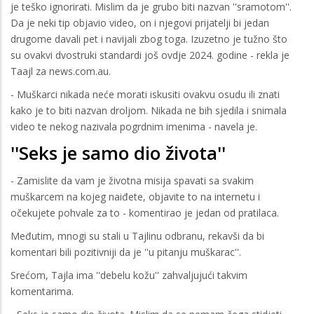
je teško ignorirati. Mislim da je grubo biti nazvan ''sramotom''.
Da je neki tip objavio video, on i njegovi prijatelji bi jedan
drugome davali pet i navijali zbog toga. Izuzetno je tužno što
su ovakvi dvostruki standardi još ovdje 2024. godine - rekla je
Taajl za news.com.au.
- Muškarci nikada neće morati iskusiti ovakvu osudu ili znati
kako je to biti nazvan droljom. Nikada ne bih sjedila i snimala
video te nekog nazivala pogrdnim imenima - navela je.
''Seks je samo dio života''
- Zamislite da vam je životna misija spavati sa svakim
muškarcem na kojeg naiđete, objavite to na internetu i
očekujete pohvale za to - komentirao je jedan od pratilaca.
Međutim, mnogi su stali u Tajlinu odbranu, rekavši da bi
komentari bili pozitivniji da je ''u pitanju muškarac''.
Srećom, Tajla ima ''debelu kožu'' zahvaljujući takvim
komentarima.