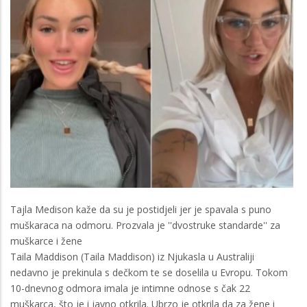
Tajla Medison kaže da su je postidjeli jer je spavala s puno
muškaraca na odmoru. Prozvala je ''dvostruke standarde'' za
muškarce i žene
Taila Maddison (Taila Maddison) iz Njukasla u Australiji
nedavno je prekinula s dečkom te se doselila u Evropu. Tokom
10-dnevnog odmora imala je intimne odnose s čak 22
muškarca, što je i javno otkrila. Ubrzo je otkrila da za žene i