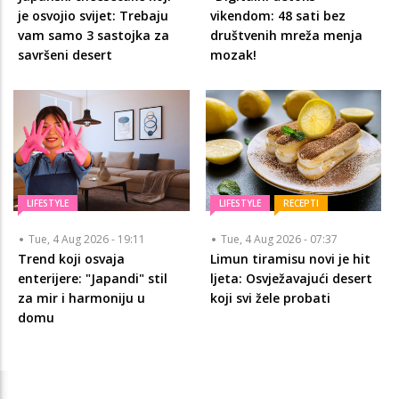
je osvojio svijet: Trebaju
vikendom: 48 sati bez
vam samo 3 sastojka za
društvenih mreža menja
savršeni desert
mozak!
LIFESTYLE
LIFESTYLE
RECEPTI
Tue, 4 Aug 2026 - 19:11
Tue, 4 Aug 2026 - 07:37
Trend koji osvaja
Limun tiramisu novi je hit
enterijere: "Japandi" stil
ljeta: Osvježavajući desert
za mir i harmoniju u
koji svi žele probati
domu