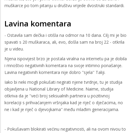
muškarce po tom pitanju u društvu vrijede dvostruki standardi.
Lavina komentara
- Ostavila sam dečka i otišla na odmor na 10 dana. Cilj mi je bio
spavati s 20 muškaraca, ali, evo, došla sam na broj 22 - otkrila
je u videu.
Njena ispovijest brzo je postala viralna na internetu pa je dobila
i mnoštvo negativnih komentara na svoje intimno ponašanje.
Lavina negativnih komentara nije dobro ''sjela'' Taliji.
Iako bi neki mogli pokušati negirati njene tvrdnje, tu je studija
objavljena u National Library of Medicine. Naime, studija
otkriva da je ''veći broj seksualnih partnera u pozitivnoj
korelaciji s prihvaćanjem vršnjaka kad je riječ o dječacima, no
ne i kad je riječ o djevojkama'' među mlađim generacijama.
- Pokušavam blokirati većinu negativnosti, ali na ovom nivou to