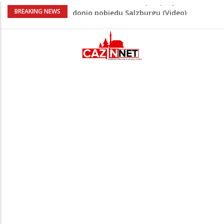
“Pečat slobodi 2026”: U Tržačkoj Rašteli
BREAKING NEWS
obilježena 31. godišnjica deblokade
Unsko-sanskog kantona
Porodica iz Krajine u centru afere,
gradonačelnik Kelna pokrenuo istragu
Čestitka povodom Dana Grada Cazina
Velika Kladuša pod udarom požara:
Vatrogasci nadljudskim naporima
spriječili veću tragediju
Tabaković ušao s klupe i prvijencem
donio pobjedu Salzburgu (Video)