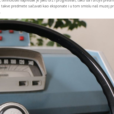
i, tehnološki napredak je jako brz i progresivan, tako da i brojni predm
jepo takve predmete sačuvati kao eksponate i u tom smislu naš muzej 
.