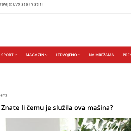
oge: Uhapšen na granici
eti razočarao navijače iz BiH
 mobitelom snima djecu na plaži
stvari koje ne biste trebali olako bacati u smeće
vije: Evo šta ih štiti
SPORT
MAGAZIN
IZDVOJENO
NA MREŽAMA
PRE
ents
 Znate li čemu je služila ova mašina?