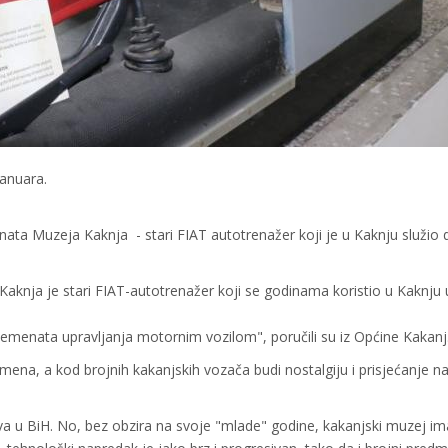
januara.
ta Muzeja Kaknja - stari FIAT autotrenažer koji je u Kaknju služio d
Kaknja je stari FIAT-autotrenažer koji se godinama koristio u Kaknju 
emenata upravljanja motornim vozilom", poručili su iz Općine Kakanj
ena, a kod brojnih kakanjskih vozača budi nostalgiju i prisjećanje n
a u BiH. No, bez obzira na svoje "mlade" godine, kakanjski muzej im