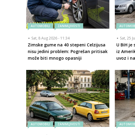
AUTOMOBILI
ZANIMLJIVOSTI
AUTOMOBI
Sat, 8 Aug 2026 - 11:34
Sat, 25 J
Zimske gume na 40 stepeni Celzijusa
U BiH je
nisu jedini problem: Pogrešan pritisak
iz Amerik
može biti mnogo opasniji
uvoz i n
AUTOMOBILI
ZANIMLJIVOSTI
AUTOMOBI