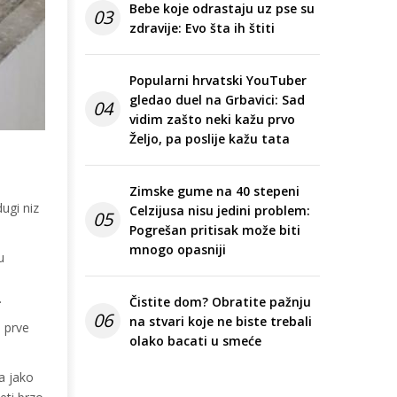
Bebe koje odrastaju uz pse su
03
zdravije: Evo šta ih štiti
Popularni hrvatski YouTuber
gledao duel na Grbavici: Sad
04
vidim zašto neki kažu prvo
Željo, pa poslije kažu tata
Zimske gume na 40 stepeni
ugi niz
Celzijusa nisu jedini problem:
05
Pogrešan pritisak može biti
mnogo opasniji
u
.
Čistite dom? Obratite pažnju
06
na stvari koje ne biste trebali
a prve
olako bacati u smeće
a jako