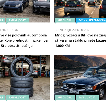
LI
ZANIMLJIVOSTI
AUTOMOBILI
BOSNA I HERCEGOVINA
ul 2026 - 11:46
Thu, 23 Jul 2026 - 08:16
 sve više polovnih automobila
Mnogi vozači u BiH ovo ne znaj
e: Koje prednosti i rizike nosi
stikera na staklu prijete kazn
a šta obratiti pažnju
1.000 KM
LI
ZANIMLJIVOSTI
AUTOMOBILI
ZANIMLJIVOSTI