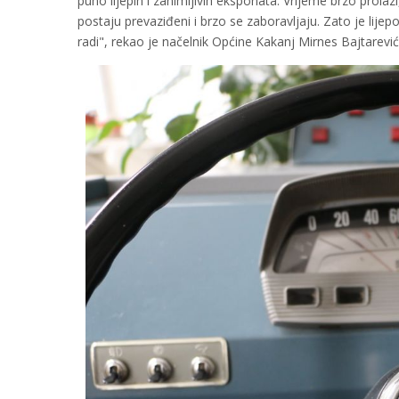
puno lijepih i zanimljivih eksponata. Vrijeme brzo prolaz
postaju prevaziđeni i brzo se zaboravljaju. Zato je li
radi", rekao je načelnik Općine Kakanj Mirnes Bajtarević