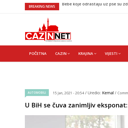
Krenuo u BiH sa 20 kilograma dr
BREAKING NEWS
Juventus igra protiv Intera, Spal
Užas: Uhapšen Italijan (45) kako
Čistite dom? Obratite pažnju na 
Bebe koje odrastaju uz pse su zdra
MAIN
NAVIGATION
POČETNA
CAZIN
KRAJINA
VIJESTI
/ Uredio:
Kemal
/
AUTOMOBILI
15 Jan, 2021 - 20:54
Comm
U BiH se čuva zanimljiv eksponat: