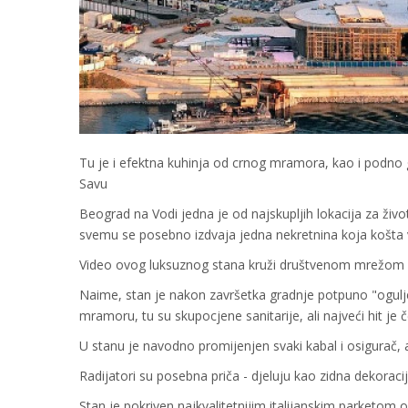
Tu je i efektna kuhinja od crnog mramora, kao i podno 
Savu
Beograd na Vodi jedna je od najskupljih lokacija za život 
svemu se posebno izdvaja jedna nekretnina koja košta vi
Video ovog luksuznog stana kruži društvenom mrežom X
Naime, stan je nakon završetka gradnje potpuno "ogulje
mramoru, tu su skupocjene sanitarije, ali najveći hit je č
U stanu je navodno promijenjen svaki kabal i osigurač,
Radijatori su posebna priča - djeluju kao zidna dekorac
Stan je pokriven najkvalitetnijim italijanskim parketom 