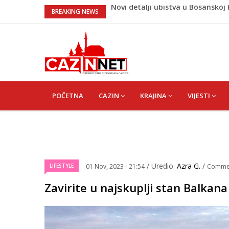
Na Ahiret preselila Bešić (rođ. Bl
BREAKING NEWS
Na Ahiret preselio ŠUPUK (Refik) 
Evo koje države su zasad za, a ko
izjasnile
Majka Izeta Nanića progovorila n
na mjestu gdje se odaje počast
Novi detalji ubistva u Bosansko
MAIN
NAVIGATION
POČETNA
CAZIN
KRAJINA
VIJESTI
/ Uredio:
Azra G.
/
LIFESTYLE
01 Nov, 2023 - 21:54
Comme
Zavirite u najskuplji stan Balkan