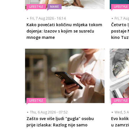
LIFESTYLE
MAME
LIFESTYLE
Fri, 7 Aug 2026 - 16:14
Fri, 7 Au
Kako povećati količinu mlijeka tokom
Četvrto 
dojenja: Izazov s kojim se susreću
postaje 
mnoge mame
kino Tuz
LIFESTYLE
LIFESTYLE
Thu, 6 Aug 2026 - 07:52
Wed, 5 A
Zašto sve više ljudi "gugla" osobu
Evo koli
prije izlaska: Razlog nije samo
u zamrzi