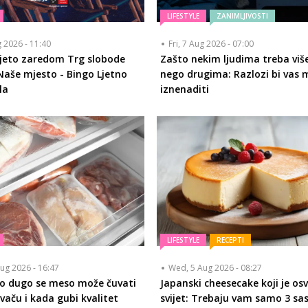
LIFESTYLE
ZANIMLJIVOSTI
g 2026 - 11:40
Fri, 7 Aug 2026 - 07:00
ljeto zaredom Trg slobode
Zašto nekim ljudima treba viš
Naše mjesto - Bingo Ljetno
nego drugima: Razlozi bi vas 
la
iznenaditi
LIFESTYLE
RECEPTI
ug 2026 - 16:47
Wed, 5 Aug 2026 - 08:27
ko dugo se meso može čuvati
Japanski cheesecake koji je osv
vaču i kada gubi kvalitet
svijet: Trebaju vam samo 3 sa