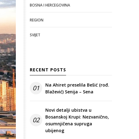
BOSNA I HERCEGOVINA
REGION
SVIJET
RECENT POSTS
Na Ahiret preselila Bešić (rođ.
01
Blažević) Senija – Sena
Novi detalji ubistva u
Bosanskoj Krupi: Nezvanično,
02
osumnjičena supruga
ubijenog