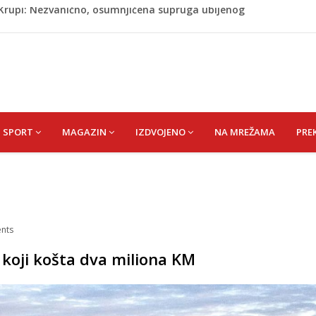
ažević) Senija – Sena
ŠEFIK
je protiv Infantina na izborima: Srbija i Hrvatska se
akon obilježavanja godišnjice: "Doživjela sam poniženje
 mom sinu"
j Krupi: Nezvanično, osumnjičena supruga ubijenog
SPORT
MAGAZIN
IZDVOJENO
NA MREŽAMA
PRE
nts
a koji košta dva miliona KM