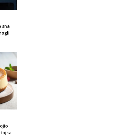
e sna
mogli
ojio
stojka