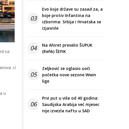
Evo koje države su zasad za, a
koje protiv Infantina na
03
izborima: Srbija i Hrvatska se
izjasnile
Na Ahiret preselio ŠUPUK
04
led na
(Refik) ŠEFIK
tanova. U
Zeljković se oglasio uoči
05
početka nove sezone Wwin
lige
va u
Prvi put u više od 40 godina:
06
Saudijska Arabija već mjesec
nije izvezla naftu u SAD