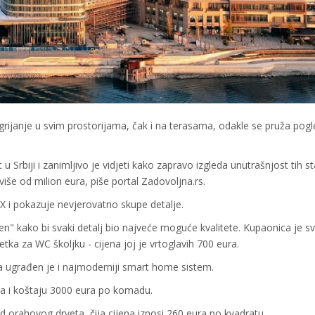
grijanje u svim prostorijama, čak i na terasama, odakle se pruža pog
u Srbiji i zanimljivo je vidjeti kako zapravo izgleda unutrašnjost tih s
še od milion eura, piše portal Zadovoljna.rs.
 i pokazuje nevjerovatno skupe detalje.
n" kako bi svaki detalj bio najveće moguće kvalitete. Kupaonica je s
etka za WC školjku - cijena joj je vrtoglavih 700 eura.
 a ugrađen je i najmoderniji smart home sistem.
ija i koštaju 3000 eura po komadu.
od orahovog drveta, čija cijena iznosi 260 eura po kvadratu.