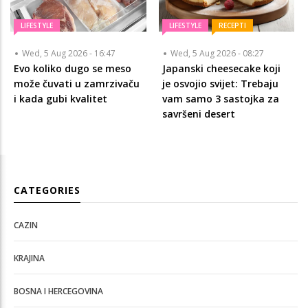
LIFESTYLE
LIFESTYLE
RECEPTI
Wed, 5 Aug 2026 - 16:47
Wed, 5 Aug 2026 - 08:27
Evo koliko dugo se meso
Japanski cheesecake koji
može čuvati u zamrzivaču
je osvojio svijet: Trebaju
i kada gubi kvalitet
vam samo 3 sastojka za
savršeni desert
CATEGORIES
CAZIN
KRAJINA
BOSNA I HERCEGOVINA