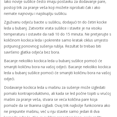
Iako novije sušilice često imaju postavku za dodavanje pare,
postoji trik za pranje veša koji možete isprobati čak i ako
nemate najnoviju i najskuplju sušilicu.
Zgužvanu odjeću bacite u sušilicu, dodajući tri do četiri kocke
leda u bubanj. Zatvorite vrata sušilice i stavite je na visoku
temperaturu i ostavite da radi 10 do 15 minuta. Ne pretjerujte s
količinom kockica leda i pokrenite samo kratak ciklus umjesto
potpunog ponovnog sušenja rublja. Rezultat bi trebao biti
savršeno glatka odjeća bez bora.
Bacanje nekoliko kockica leda u bubanj sušilice pomoći će
smanjiti količinu bora na vašoj odjeći. Bacanje nekoliko kockica
leda u bubanj sušilice pomoći će smanjiti količinu bora na vašoj
odjeći.
Dodavanje kockica leda u mašinu za sušenje može izgledati
pomalo kontraproduktivno, ali kada se led počne topiti u vrućoj
mašini za pranje veša, stvara se veća količina pare koja
pomaže da se tkanina izgladi. Ovaj trik najbolje funkcionira ako
ne prepunite mašinu, već u nju stavite samo jedan ili dva