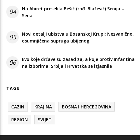
Na Ahiret preselila Bešić (rođ. Blažević) Senija –
04
Sena
Novi detalji ubistva u Bosanskoj Krupi: Nezvanično,
05
osumnjičena supruga ubijenog
Evo koje države su zasad za, a koje protiv Infantina
06
na izborima: Srbija i Hrvatska se izjasnile
TAGS
CAZIN
KRAJINA
BOSNA I HERCEGOVINA
REGION
SVIJET