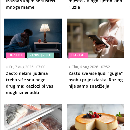
Izazov s kojim se susreću
mjesto - Bingo Ljetno kino
mnoge mame
Tuzla
LIFESTYLE
ZANIMLJIVOSTI
LIFESTYLE
Fri, 7 Aug 2026 - 07:00
Thu, 6 Aug 2026 - 07:52
Zašto nekim ljudima
Zašto sve više ljudi "gugla"
treba više sna nego
osobu prije izlaska: Razlog
drugima: Razlozi bi vas
nije samo znatiželja
mogli iznenaditi