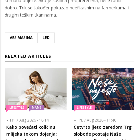
komada odjeće. Ako je sušilica preopterećena, neće raditi
dobro. Trik se također pokazao neefikasnim na farmerkama i
drugim teškim tkaninama.
VEŠ MAŠINA
LED
RELATED ARTICLES
LIFESTYLE
MAME
LIFESTYLE
Fri, 7 Aug 2026 - 16:14
Fri, 7 Aug 2026 - 11:40
Kako povećati količinu
Četvrto ljeto zaredom Trg
mlijeka tokom dojenja:
slobode postaje Naše