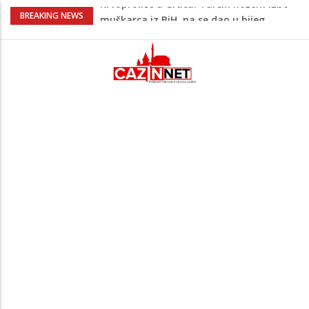
Evo kakvo će danas vrijeme biti u BiH
BREAKING NEWS
Novo upozorenje iz Irana: Ne želimo
napadati susjedne zemlje, ali ćemo
uzvratiti ukoliko krenu na nas
Novi detalji ubistva u Bosanskoj Krupi:
Nezvanično, osumnjičena supruga
ubijenog
Na Ahiret preselila Bešić (rođ. Blažević)
Senija – Sena
Krvoproliće u Gracu: Turčin nožem izbo
muškarca iz BiH, pa se dao u bijeg,
pokrenuta velika potjera