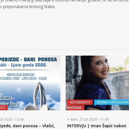
no preporukama kriznog štaba.
AKTUELNOSTI
BOSNA I HERCEGOVIN
STI
MREŽAMA
Jul 2026 - 12:46
Mon, 27 Jul 2026 - 11:49
bjede, dani ponosa – Vlašić,
INTERVJU | Iman Šepić nakon