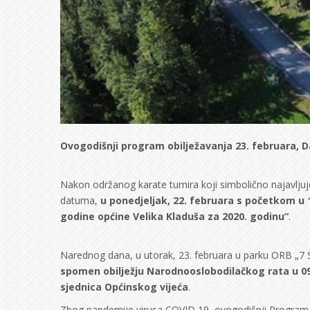
Ovogodišnji program obilježavanja 23. februara, D
Nakon održanog karate turnira koji simbolično najavlj
datuma,
u ponedjeljak, 22. februara s početkom u 
godine općine Velika Kladuša za 2020. godinu“
.
Narednog dana, u utorak, 23. februara u parku ORB „7 
spomen obilježju Narodnooslobodilačkog rata u 0
sjednica Općinskog vijeća
.
Zbog pandemije virusa COVID 19, ovogodišnji Program j