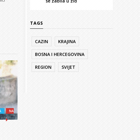
se zabila u zid
TAGS
CAZIN
KRAJINA
BOSNA I HERCEGOVINA
REGION
SVIJET
A
NA