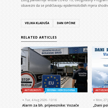
obavezni da se pridržavaju epidemioloških mjera shod
VELIKA KLADUŠA
DAN OPĆINE
RELATED ARTICLES
AKTUELNOSTI
BOSNA I HERCEGOVINA
AKTUELNO
Tue, 4 Aug 2026 - 13:16
Mon, 27 
Alarm za bh. prijevoznike: Vozače
„Dani po