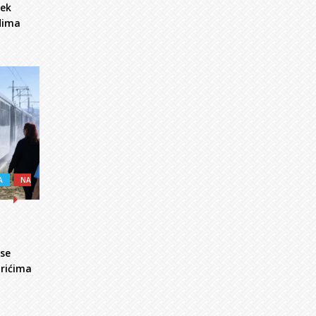
jek
udima
A
NA
 se
arićima