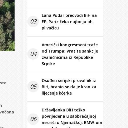
Lana Pudar predvodi BiH na
03
EP: Pariz čeka najbolju bh.
plivačicu
Američki kongresmeni traže
od Trumpa: Vratite sankcije
04
zvaničnicima iz Republike
Srpske
Osuđen serijski provalnik iz
iste
05
BiH, branio se da je krao za
liječenje kćerke
m
Državljanka BiH teško
Svečana
povrijeđena u saobraćajnoj
06
nesreći u Njemačkoj: BMW-om
ici