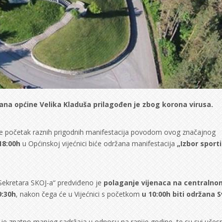
ana općine Velika Kladuša prilagođen je zbog korona virusa.
uje početak raznih prigodnih manifestacija povodom ovog značajnog
18:00h
u Općinskoj vijećnici biće održana manifestacija
„Izbor sport
Sekretara SKOJ-a“ predviđeno je
polaganje vijenaca na centralno
9:30h
, nakon čega će u Vijećnici s početkom
u 10:00h biti održana 
e znatno manjeg sadržaja u odnosu na ranije godine, te su svi učesn