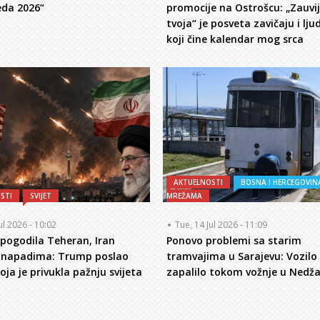
eda 2026“
promocije na Ostrošcu: „Zauvi
tvoja“ je posveta zavičaju i lj
koji čine kalendar mog srca
AKTUELNOSTI
BOSNA I HERCEGOVIN
STI
SVIJET
MREŽAMA
ul 2026 - 10:02
Tue, 14 Jul 2026 - 11:09
pogodila Teheran, Iran
Ponovo problemi sa starim
o napadima: Trump poslao
tramvajima u Sarajevu: Vozilo
oja je privukla pažnju svijeta
zapalilo tokom vožnje u Nedž