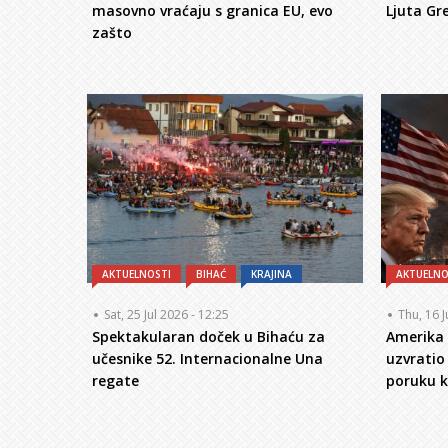
masovno vraćaju s granica EU, evo
Ljuta Gr
zašto
AKTUELNOSTI
BIHAĆ
KRAJINA
AKTUELNO
Sat, 25 Jul 2026 - 12:25
Thu, 16 J
Spektakularan doček u Bihaću za
Amerika 
učesnike 52. Internacionalne Una
uzvrati
regate
poruku k