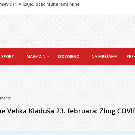
rumpa: Vratite sankcije zvaničnicima iz Republike Srpske
riz čeka najbolju bh. plivačicu
zakonodavcima: Nećemo biti zastrašeni i nastavit ćemo
 Da su odabrali drugu reprezentaciju onda bi "birali", a ne
išević (r. Aličajić, otac Muharem) Mine
SPORT
MAGAZIN
IZDVOJENO
NA MREŽAMA
PRE
ments
e Velika Kladuša 23. februara: Zbog COVI