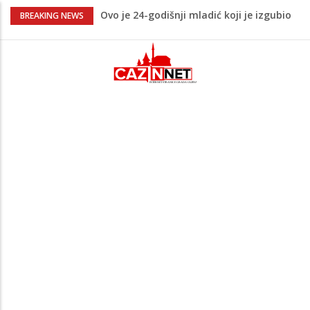
Ovo je 24-godišnji mladić koji je izgubio
BREAKING NEWS
život u rijeci Krivaji kod Zavidovića
Na Ahiret preselio LJUBIJANKIĆ (Hasan)
REDŽEP
Na Ahiret preselio HALILOVIĆ (Smajil)
SEJAD
Sutra dženaza Hamdiji Šahinoviću iz
Bosanske Krupe, kojeg je usmrtila
supruga
Teška saobraćajna nesreća u Cazinu,
policija na mjestu događaja