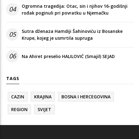
Ogromna tragedija: Otac, sin i njihov 16-godišnji
04
rođak poginuli pri povratku u Njemačku
Sutra dženaza Hamdiji Šahinoviću iz Bosanske
05
Krupe, kojeg je usmrtila supruga
06
Na Ahiret preselio HALILOVIĆ (Smajil) SEJAD
TAGS
CAZIN
KRAJINA
BOSNA I HERCEGOVINA
REGION
SVIJET