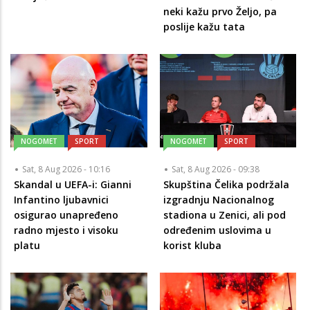
neki kažu prvo Željo, pa
poslije kažu tata
NOGOMET
SPORT
NOGOMET
SPORT
Sat, 8 Aug 2026 - 10:16
Sat, 8 Aug 2026 - 09:38
Skandal u UEFA-i: Gianni
Skupština Čelika podržala
Infantino ljubavnici
izgradnju Nacionalnog
osigurao unapređeno
stadiona u Zenici, ali pod
radno mjesto i visoku
određenim uslovima u
platu
korist kluba