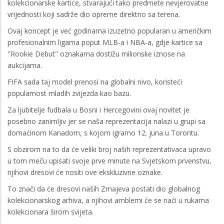
kolekcionarske kartice, stvarajući tako predmete nevjerovatne
vrijednosti koji sadrže dio opreme direktno sa terena.
Ovaj koncept je već godinama izuzetno popularan u američkim
profesionalnim ligama poput MLB-a i NBA-a, gdje kartice sa
"Rookie Debut" oznakama dostižu milionske iznose na
aukcijama.
FIFA sada taj model prenosi na globalni nivo, koristeći
popularnost mladih zvijezda kao bazu.
Za ljubitelje fudbala u Bosni i Hercegovini ovaj novitet je
posebno zanimljiv jer se naša reprezentacija nalazi u grupi sa
domaćinom Kanadom, s kojom igramo 12. juna u Torontu.
S obzirom na to da će veliki broj naših reprezentativaca upravo
u tom meču upisati svoje prve minute na Svjetskom prvenstvu,
njihovi dresovi će nositi ove ekskluzivne oznake.
To znači da će dresovi naših Zmajeva postati dio globalnog
kolekcionarskog arhiva, a njihovi amblemi će se naći u rukama
kolekcionara širom svijeta.