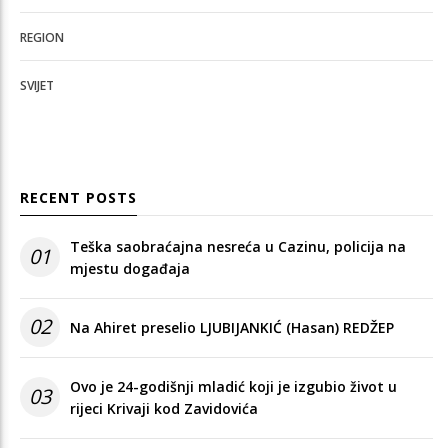
REGION
SVIJET
RECENT POSTS
Teška saobraćajna nesreća u Cazinu, policija na
01
mjestu događaja
02
Na Ahiret preselio LJUBIJANKIĆ (Hasan) REDŽEP
Ovo je 24-godišnji mladić koji je izgubio život u
03
rijeci Krivaji kod Zavidovića