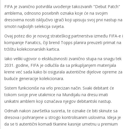
FIFA je zvanično potvrdila uvođenje takozvanih "Debut Patch"
amblema, odnosno posebnih oznaka koje će na svojim
dresovima nositi isključivo igrači koji upisuju svoj prvi nastup na
smotri najboljih selekcija svijeta.
Ovaj potez dio je novog strateškog partnerstva između FIFA-e i
kompanije Fanatics, čiji brend Topps planira preuzeti primat na
tržištu kolekcionarskih kartica.
Iako veliki ugovor o ekskluzivnosti zvanično stupa na snagu tek
2031. godine, FIFA je odlučila da sa prikupljanjem materijala
krene već sada kako bi osigurala autentične dijelove opreme za
buduće generacije kolekcionara.
Sistem funkcioniše na vrlo precizan način. Svaki debitant će
tokom svoje prve utakmice na Mundijalu na dresu imati
unikatni amblem koji označava njegov debitantski nastup.
Odmah nakon završetka susreta, te oznake će biti skinute sa
dresova i pohranjene u strogo kontrolisanim uslovima. Ideja je
da se ti autentični komadi tkanine kasnije umetnu u premium