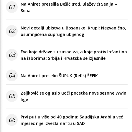
Na Ahiret preselila Bešić (rođ. Blažević) Senija –
01
Sena
Novi detalji ubistva u Bosanskoj Krupi: Nezvanično,
02
osumnjičena supruga ubijenog
Evo koje države su zasad za, a koje protiv Infantina
03
na izborima: Srbija i Hrvatska se izjasnile
04
Na Ahiret preselio ŠUPUK (Refik) ŠEFIK
Zeljković se oglasio uoči početka nove sezone Wwin
05
lige
Prvi put u više od 40 godina: Saudijska Arabija već
06
mjesec nije izvezla naftu u SAD