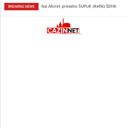
Na Ahiret preselio ŠUPUK (Refik) ŠEFIK
BREAKING NEWS
Evo koje države su zasad za, a koje
protiv Infantina na izborima: Srbija i
Hrvatska se izjasnile
Majka Izeta Nanića progovorila nakon
obilježavanja godišnjice: "Doživjela sam
poniženje na mjestu gdje se odaje
počast mom sinu"
Novi detalji ubistva u Bosanskoj Krupi:
Nezvanično, osumnjičena supruga
ubijenog
Na Ahiret preselila Bešić (rođ. Blažević)
Senija – Sena