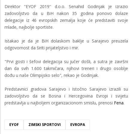
Direktor ''EYOF 2019'' d.o.o. Senahid Godinjak je izrazio
zadovoljstvo da u BiH nakon 35 godina ponovo dolaze
delegacije iz 46 evropskih zemalja koje će predstaviti svoje
mlade, najbolje sportiste.
Istakao je da je BiH dolaskom baklje u Sarajevo preuzela
odgovornost da širiti prijateljstvo i mir.
"Prvi gosti i šefovi delegacija su jučer došli, a sutra je završni
dan da svih 1.600 takmičara, njihovi treneri i drugo osoblje
dođu u naše Olimpijsko selo", rekao je Godinjak.
Predstavnici gradova Sarajevo i Istočno Sarajevo izrazili su
zadovoljstvo da se Bosna i Hercegovina Evropi i svijetu
predstavlja u najboljem organizacionom smislu, prenosi
Fena
.
EYOF
ZIMSKI SPORTOVI
EVROPA