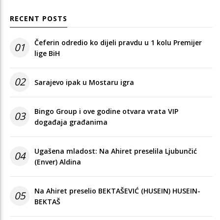
RECENT POSTS
Čeferin odredio ko dijeli pravdu u 1 kolu Premijer
01
lige BiH
02
Sarajevo ipak u Mostaru igra
Bingo Group i ove godine otvara vrata VIP
03
događaja građanima
Ugašena mladost: Na Ahiret preselila Ljubunčić
04
(Enver) Aldina
Na Ahiret preselio BEKTAŠEVIĆ (HUSEIN) HUSEIN-
05
BEKTAŠ