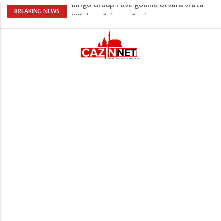
Sarajevo ipak u Mostaru igra
BREAKING NEWS
Čeferin odredio ko dijeli pravdu u 1 kolu
Premijer lige BiH
Lepa Brena pala na koncertu u Budvi
nakon kultnog zamaha nogom: "Nisi bio
na njenom koncertu ako nije pala"
Na Ahiret preselio BEKTAŠEVIĆ (HUSEIN)
HUSEIN-BEKTAŠ
Bingo Group i ove godine otvara vrata
VIP događaja građanima