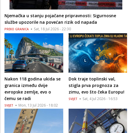
Njemačka u stanju pojačane pripravnosti: Sigurnosne
službe upozorile na povećan rizik od napada
Sat, 18 Jul 2026 - 22:30
PREKO GRANICA
Nakon 118 godina ukida se
Dok traje toplinski val,
granica između dvije
stigla prva prognoza za
evropske zemlje, evo o
zimu, evo što čeka Europu!
čemu se radi
Sat, 4 Jul 2026 - 16:53
SVIJET
Mon, 13 Jul 2026 - 18:02
SVIJET