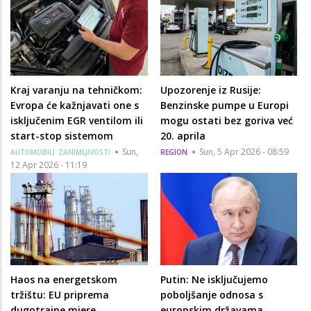
Kraj varanju na tehničkom:
Upozorenje iz Rusije:
Evropa će kažnjavati one s
Benzinske pumpe u Europi
isključenim EGR ventilom ili
mogu ostati bez goriva već
start-stop sistemom
20. aprila
Sun,
Sun, 5 Apr 2026 - 08:59
AUTOMOBILI
ZANIMLJIVOSTI
REGION
12 Apr 2026 - 11:19
Haos na energetskom
Putin: Ne isključujemo
tržištu: EU priprema
poboljšanje odnosa s
dugotrajne mjere
europskim državama