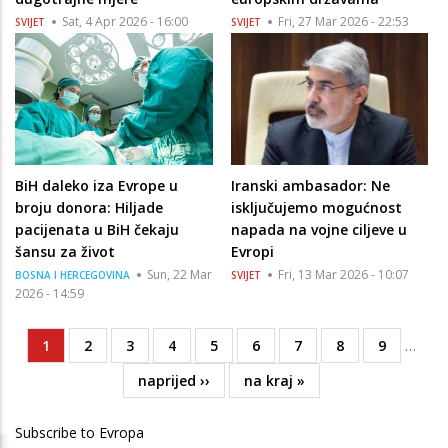
Sat, 4 Apr 2026 - 16:00
Fri, 27 Mar 2026 - 22:53
SVIJET
SVIJET
BiH daleko iza Evrope u
Iranski ambasador: Ne
broju donora: Hiljade
isključujemo mogućnost
pacijenata u BiH čekaju
napada na vojne ciljeve u
šansu za život
Evropi
Sun, 22 Mar
Fri, 13 Mar 2026 - 10:07
BOSNA I HERCEGOVINA
SVIJET
2026 - 14:59
Current
1
Page
2
Page
3
Page
4
Page
5
Page
6
Page
7
Page
8
Page
9
…
Pagination
page
Next
naprijed ››
Last
na kraj »
page
page
Subscribe to Evropa