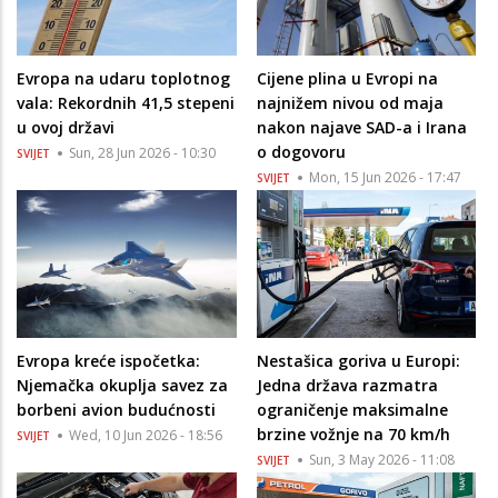
Evropa na udaru toplotnog
Cijene plina u Evropi na
vala: Rekordnih 41,5 stepeni
najnižem nivou od maja
u ovoj državi
nakon najave SAD-a i Irana
o dogovoru
Sun, 28 Jun 2026 - 10:30
SVIJET
Mon, 15 Jun 2026 - 17:47
SVIJET
Evropa kreće ispočetka:
Nestašica goriva u Europi:
Njemačka okuplja savez za
Jedna država razmatra
borbeni avion budućnosti
ograničenje maksimalne
brzine vožnje na 70 km/h
Wed, 10 Jun 2026 - 18:56
SVIJET
Sun, 3 May 2026 - 11:08
SVIJET