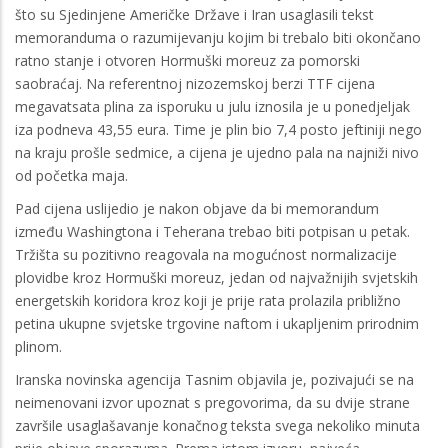
što su Sjedinjene Američke Države i Iran usaglasili tekst
memoranduma o razumijevanju kojim bi trebalo biti okončano
ratno stanje i otvoren Hormuški moreuz za pomorski
saobraćaj. Na referentnoj nizozemskoj berzi TTF cijena
megavatsata plina za isporuku u julu iznosila je u ponedjeljak
iza podneva 43,55 eura. Time je plin bio 7,4 posto jeftiniji nego
na kraju prošle sedmice, a cijena je ujedno pala na najniži nivo
od početka maja.
Pad cijena uslijedio je nakon objave da bi memorandum
između Washingtona i Teherana trebao biti potpisan u petak.
Tržišta su pozitivno reagovala na mogućnost normalizacije
plovidbe kroz Hormuški moreuz, jedan od najvažnijih svjetskih
energetskih koridora kroz koji je prije rata prolazila približno
petina ukupne svjetske trgovine naftom i ukapljenim prirodnim
plinom.
Iranska novinska agencija Tasnim objavila je, pozivajući se na
neimenovani izvor upoznat s pregovorima, da su dvije strane
završile usaglašavanje konačnog teksta svega nekoliko minuta