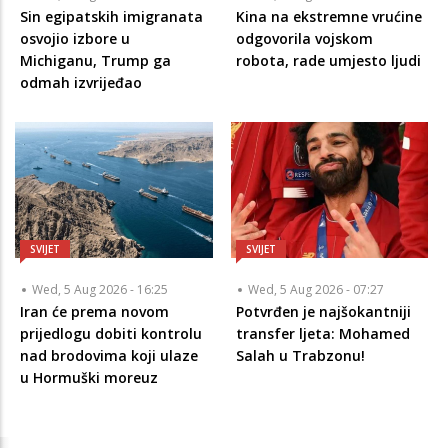
Sin egipatskih imigranata
Kina na ekstremne vrućine
osvojio izbore u
odgovorila vojskom
Michiganu, Trump ga
robota, rade umjesto ljudi
odmah izvrijeđao
SVIJET
SVIJET
Wed, 5 Aug 2026 - 16:25
Wed, 5 Aug 2026 - 07:27
Iran će prema novom
Potvrđen je najšokantniji
prijedlogu dobiti kontrolu
transfer ljeta: Mohamed
nad brodovima koji ulaze
Salah u Trabzonu!
u Hormuški moreuz