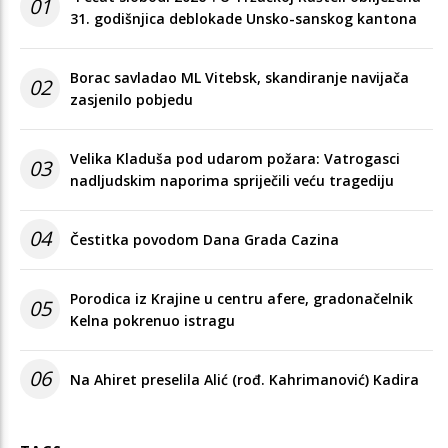
01
31. godišnjica deblokade Unsko-sanskog kantona
Borac savladao ML Vitebsk, skandiranje navijača
02
zasjenilo pobjedu
Velika Kladuša pod udarom požara: Vatrogasci
03
nadljudskim naporima spriječili veću tragediju
04
Čestitka povodom Dana Grada Cazina
Porodica iz Krajine u centru afere, gradonačelnik
05
Kelna pokrenuo istragu
06
Na Ahiret preselila Alić (rođ. Kahrimanović) Kadira