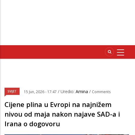
/ Uredio:
Amina
/
SVIJET
15 Jun, 2026 - 17:47
Comments
Cijene plina u Evropi na najnižem
nivou od maja nakon najave SAD-a i
Irana o dogovoru