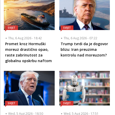
SVIJET
SVIJET
Thu, 6 Aug 2026 - 18:42
Thu, 6 Aug 2026 - 07:22
Promet kroz Hormuški
Trump tvrdi da je dogovor
moreuz drastično opao,
blizu: Iran preuzima
raste zabrinutost za
kontrolu nad moreuzom?
globalnu opskrbu naftom
SVIJET
SVIJET
Wed, 5 Aug 2026 - 18:50
Wed, 5 Aug 2026 - 17:51