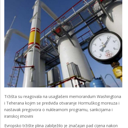
Tržišta su reagovala na usaglašeni memorandum Washingtona
i Teherana kojim se predviđa otvaranje Hormuškog moreuza i
nastavak pregovora o nuklearnom programu, sankcijama i
iranskoj imovini
Evropsko tržište plina zabilježilo je značajan pad cijena nakon