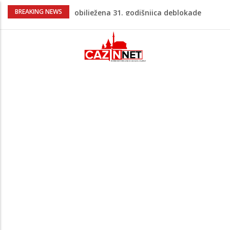
Porodica iz Krajine u centru afere,
BREAKING NEWS
gradonačelnik Kelna pokrenuo istragu
Čestitka povodom Dana Grada Cazina
Velika Kladuša pod udarom požara:
Vatrogasci nadljudskim naporima
spriječili veću tragediju
Borac savladao ML Vitebsk, skandiranje
navijača zasjenilo pobjedu
“Pečat slobodi 2026”: U Tržačkoj Rašteli
obilježena 31. godišnjica deblokade
Unsko-sanskog kantona