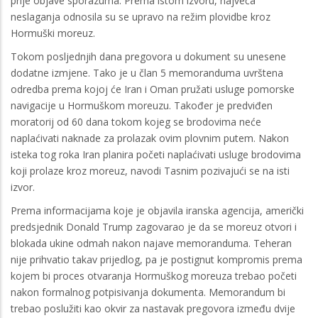
prije objave sporazuma. Prema istom izvoru, najveća
neslaganja odnosila su se upravo na režim plovidbe kroz
Hormuški moreuz.
Tokom posljednjih dana pregovora u dokument su unesene
dodatne izmjene. Tako je u član 5 memoranduma uvrštena
odredba prema kojoj će Iran i Oman pružati usluge pomorske
navigacije u Hormuškom moreuzu. Također je predviđen
moratorij od 60 dana tokom kojeg se brodovima neće
naplaćivati naknade za prolazak ovim plovnim putem. Nakon
isteka tog roka Iran planira početi naplaćivati usluge brodovima
koji prolaze kroz moreuz, navodi Tasnim pozivajući se na isti
izvor.
Prema informacijama koje je objavila iranska agencija, američki
predsjednik Donald Trump zagovarao je da se moreuz otvori i
blokada ukine odmah nakon najave memoranduma. Teheran
nije prihvatio takav prijedlog, pa je postignut kompromis prema
kojem bi proces otvaranja Hormuškog moreuza trebao početi
nakon formalnog potpisivanja dokumenta. Memorandum bi
trebao poslužiti kao okvir za nastavak pregovora između dvije