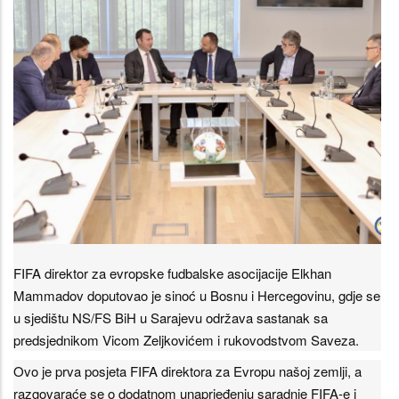
FIFA direktor za evropske fudbalske asocijacije Elkhan
Mammadov doputovao je sinoć u Bosnu i Hercegovinu, gdje se
u sjedištu NS/FS BiH u Sarajevu održava sastanak sa
predsjednikom Vicom Zeljkovićem i rukovodstvom Saveza.
Ovo je prva posjeta FIFA direktora za Evropu našoj zemlji, a
razgovaraće se o dodatnom unaprjeđenju saradnje FIFA-e i