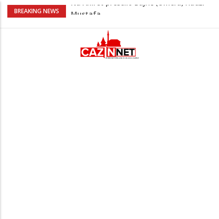
AŽURIRANO: Ubistvo u Bosanskoj Krupi:
BREAKING NEWS
Muškarac pronađen mrtav u kući,
osumnjičeni uhapšen
Horde zla neće u Mostar: Žestoko
prozvali rukovodstvo FK Sarajevo
Cazin: Spektakularnom završnicom
okončano „Lito moje medeno 2026“
Na Ahiret preselila Musić (Sušić) Hata
Na Ahiret preselio Bajrić (Omera) Hadži
Mustafa