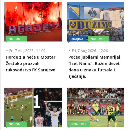
NOGOMET
KRAJINA
NOGOMET
Fri, 7 Aug 2026 - 14:09
Fri, 7 Aug 2026 - 12:20
Horde zla neće u Mostar:
Počeo jubilarni Memorijal
Žestoko prozvali
“Izet Nanić”: Bužim devet
rukovodstvo FK Sarajevo
dana u znaku futsala i
sjećanja.
NOGOMET
NOGOMET