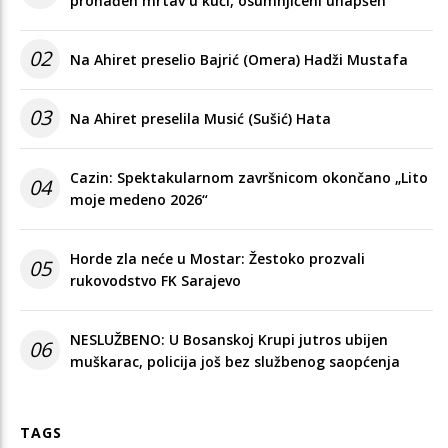
pronađen mrtav u kući, osumnjičeni uhapšen
02
Na Ahiret preselio Bajrić (Omera) Hadži Mustafa
03
Na Ahiret preselila Musić (Sušić) Hata
Cazin: Spektakularnom završnicom okončano „Lito
04
moje medeno 2026“
Horde zla neće u Mostar: Žestoko prozvali
05
rukovodstvo FK Sarajevo
NESLUŽBENO: U Bosanskoj Krupi jutros ubijen
06
muškarac, policija još bez službenog saopćenja
TAGS