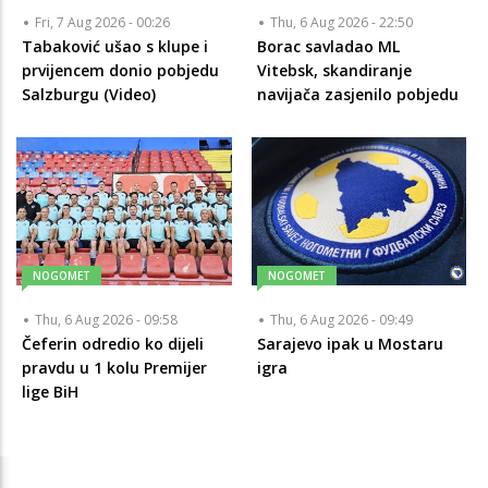
Fri, 7 Aug 2026 - 00:26
Thu, 6 Aug 2026 - 22:50
Tabaković ušao s klupe i
Borac savladao ML
prvijencem donio pobjedu
Vitebsk, skandiranje
Salzburgu (Video)
navijača zasjenilo pobjedu
NOGOMET
NOGOMET
Thu, 6 Aug 2026 - 09:58
Thu, 6 Aug 2026 - 09:49
Čeferin odredio ko dijeli
Sarajevo ipak u Mostaru
pravdu u 1 kolu Premijer
igra
lige BiH