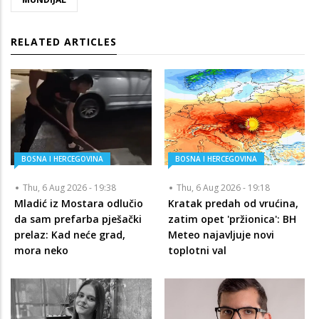
RELATED ARTICLES
BOSNA I HERCEGOVINA
BOSNA I HERCEGOVINA
Thu, 6 Aug 2026 - 19:38
Thu, 6 Aug 2026 - 19:18
Mladić iz Mostara odlučio
Kratak predah od vrućina,
da sam prefarba pješački
zatim opet 'pržionica': BH
prelaz: Kad neće grad,
Meteo najavljuje novi
mora neko
toplotni val