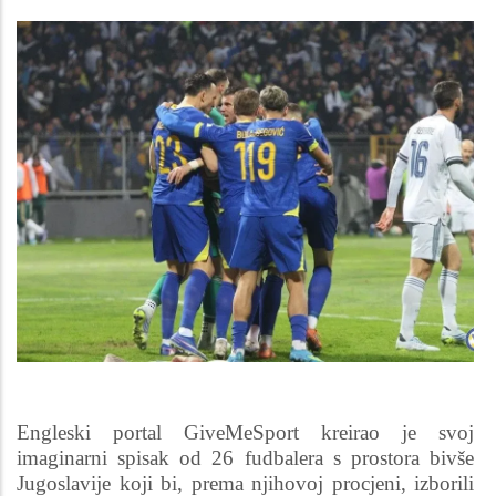
Engleski portal GiveMeSport kreirao je svoj
imaginarni spisak od 26 fudbalera s prostora bivše
Jugoslavije koji bi, prema njihovoj procjeni, izborili