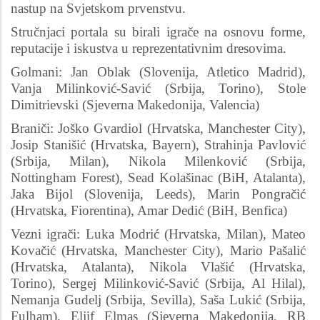
nastup na Svjetskom prvenstvu.
Stručnjaci portala su birali igrače na osnovu forme,
reputacije i iskustva u reprezentativnim dresovima.
Golmani: Jan Oblak (Slovenija, Atletico Madrid),
Vanja Milinković-Savić (Srbija, Torino), Stole
Dimitrievski (Sjeverna Makedonija, Valencia)
Braniči: Joško Gvardiol (Hrvatska, Manchester City),
Josip Stanišić (Hrvatska, Bayern), Strahinja Pavlović
(Srbija, Milan), Nikola Milenković (Srbija,
Nottingham Forest), Sead Kolašinac (BiH, Atalanta),
Jaka Bijol (Slovenija, Leeds), Marin Pongračić
(Hrvatska, Fiorentina), Amar Dedić (BiH, Benfica)
Vezni igrači: Luka Modrić (Hrvatska, Milan), Mateo
Kovačić (Hrvatska, Manchester City), Mario Pašalić
(Hrvatska, Atalanta), Nikola Vlašić (Hrvatska,
Torino), Sergej Milinković-Savić (Srbija, Al Hilal),
Nemanja Gudelj (Srbija, Sevilla), Saša Lukić (Srbija,
Fulham), Eljif Elmas (Sjeverna Makedonija, RB