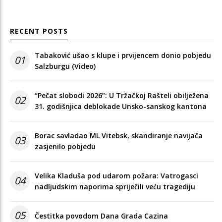
RECENT POSTS
Tabaković ušao s klupe i prvijencem donio pobjedu
01
Salzburgu (Video)
“Pečat slobodi 2026”: U Tržačkoj Rašteli obilježena
02
31. godišnjica deblokade Unsko-sanskog kantona
Borac savladao ML Vitebsk, skandiranje navijača
03
zasjenilo pobjedu
Velika Kladuša pod udarom požara: Vatrogasci
04
nadljudskim naporima spriječili veću tragediju
05
Čestitka povodom Dana Grada Cazina