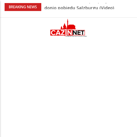
“Pečat slobodi 2026”: U Tržačkoj Rašteli
BREAKING NEWS
obilježena 31. godišnjica deblokade
Unsko-sanskog kantona
Porodica iz Krajine u centru afere,
gradonačelnik Kelna pokrenuo istragu
Čestitka povodom Dana Grada Cazina
Velika Kladuša pod udarom požara:
Vatrogasci nadljudskim naporima
spriječili veću tragediju
Tabaković ušao s klupe i prvijencem
donio pobjedu Salzburgu (Video)