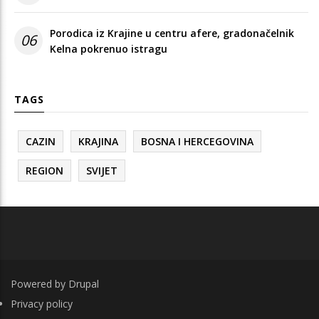
Porodica iz Krajine u centru afere, gradonačelnik
06
Kelna pokrenuo istragu
TAGS
CAZIN
KRAJINA
BOSNA I HERCEGOVINA
REGION
SVIJET
Powered by
Drupal
FOOTER
Privacy policy