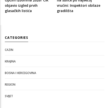
Općim izborima 2026? CIK
na sunce po najvećoj
objavio izgled prvih
vrućini: Inspektori obilaze
glasačkih listića
gradilišta
CATEGORIES
CAZIN
KRAJINA
BOSNA I HERCEGOVINA
REGION
SVIJET