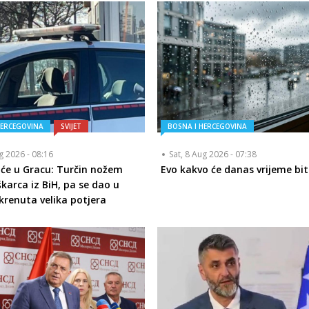
HERCEGOVINA
SVIJET
BOSNA I HERCEGOVINA
ug 2026 - 08:16
Sat, 8 Aug 2026 - 07:38
iće u Gracu: Turčin nožem
Evo kakvo će danas vrijeme bit
karca iz BiH, pa se dao u
okrenuta velika potjera