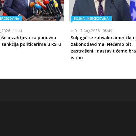
HERCEGOVINA
BOSNA I HERCEGOVINA
g 2026 - 11:11
Fri, 7 Aug 2026 - 08:49
piše u zahtjevu za ponovno
Suljagić se zahvalio američkim
 sankcija političarima u RS-u
zakonodavcima: Nećemo biti
zastrašeni i nastavit ćemo bra
istinu