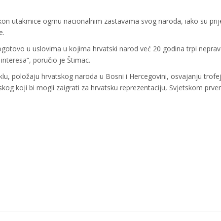
 nakon utakmice ogrnu nacionalnim zastavama svog naroda, iako su prij
e.
gotovo u uslovima u kojima hrvatski narod već 20 godina trpi neprav
 interesa“, poručio je Štimac.
u, položaju hrvatskog naroda u Bosni i Hercegovini, osvajanju trofe
og koji bi mogli zaigrati za hrvatsku reprezentaciju, Svjetskom prve