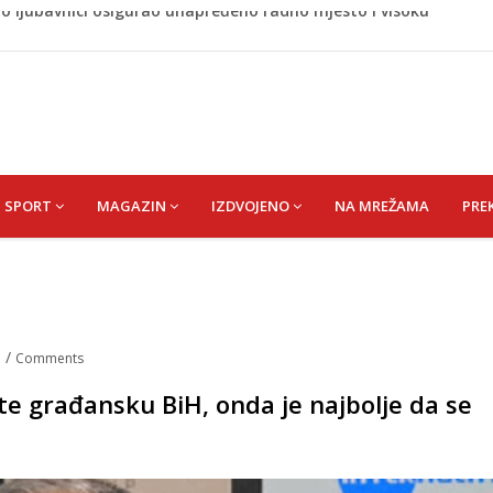
 rođen Alija Izetbegović, lider koji nije odstupao od svojih
a savršenog okusa bez korištenja tave
 bez pitanja, a danas moraju tražiti dopuštenje
naljepnicama, njegova reakcija je hit (VIDEO)
no ljubavnici osigurao unapređeno radno mjesto i visoku
SPORT
MAGAZIN
IZDVOJENO
NA MREŽAMA
PRE
a
/
Comments
ite građansku BiH, onda je najbolje da se