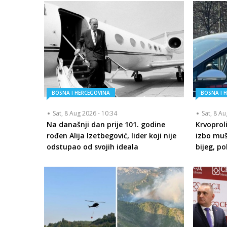
BOSNA I HERCEGOVINA
BOSNA I 
Sat, 8 Aug 2026 - 10:34
Sat, 8 A
Na današnji dan prije 101. godine
Krvoprol
rođen Alija Izetbegović, lider koji nije
izbo muš
odstupao od svojih ideala
bijeg, p