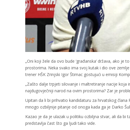
„Oni koji žele da ovo bude ‘građanska’ država, ako je to 
prostorima. Neka svako ima svoj kutak i dio ove zemlje t
trener HŠK Zrinjski Igor Štimac gostujući u emisiji Ko
„Zašto dalje trpjeti silovanje i maltretiranje nacije koja
najdugovječniji narod na ovim prostorima? Zar je proble
Upitan da li bi prihvatio kandidaturu za hrvatskog člana
mnogo ozbiljnije pitanje od onoga kada ga je Darko Šulent
Kazao je da je ulazak u politiku ozbiljna stvar, ali da b
predstavlja čast što ga ljudi tako vide.