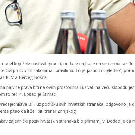
model koji žele nastaviti graditi, onda je najbolje da se narodi raziđ
e živi po svojim zakonima i pravilima. To je jasno i očigledno“, poruč
mpas RTV-a Herceg-Bosne.
 ima najviše prava biti na ovim prostorima i uživati najveću slobodu jer 
m to reći?“, upitao je Štimac.
 Predsjedništva BiH uz podršku svih hrvatskih stranaka, odgovorio je d
a pitao da li želi biti trener Zrinjskog.
i takav zajednički poziv hrvatskih stranaka bio primamljiv. Dodao je da 