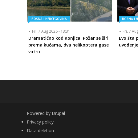
BOSNA I HERCEGOVINA
BOSNA I 
Fri, 7 Aug 2026 - 13:31
Fri, 7 Au
Dramatično kod Konjica: Požar se širi
Evo šta 
prema kućama, dva helikoptera gase
uvođenje
vatru
Powered by
Drupal
FOOTER
Privacy policy
Data deletion