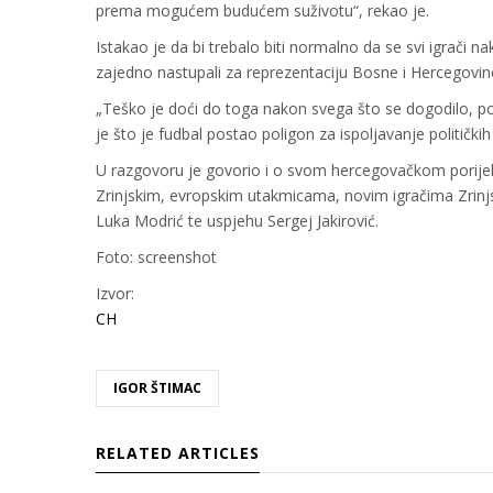
prema mogućem budućem suživotu“, rekao je.
Istakao je da bi trebalo biti normalno da se svi igrači
zajedno nastupali za reprezentaciju Bosne i Hercegovin
„Teško je doći do toga nakon svega što se dogodilo, po
je što je fudbal postao poligon za ispoljavanje političkih
U razgovoru je govorio i o svom hercegovačkom porijekl
Zrinjskim, evropskim utakmicama, novim igračima Zrinjsk
Luka Modrić te uspjehu Sergej Jakirović.
Foto: screenshot
Izvor:
CH
IGOR ŠTIMAC
RELATED ARTICLES