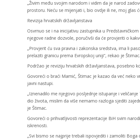
„Živim među svojim narodom i vidim da je narod zadov
prostoru. Neću se mijenjati i, bio ovdje ili ne, moj glas ć
Revizija hrvatskih državljanstava
Osvrnuo se i na inicijativu zastupnika u Predstavnič
njegove radne dozvole, poručivši da će provjeriti o kakvo
„Provjerit ću sva pravna i zakonska sredstva, ima li pas
prelaziti granicu prema Evropskoj uniji“, rekao je Štimac
Podržao je reviziju hrvatskih državljanstava, posebno 
Govoreći o braći Mamić, Štimac je kazao da već neko vr
javni nastupi.
„Iznenadilo me njegovo posljednje istupanje i veličanje 
dio života, mislim da više nemamo razloga sjediti zajed
je Štimac.
Govoreći o prihvatljivosti reprezentacije BiH svim nar
iskrenosti.
„Svi bismo se najprije trebali ispovjediti i zamoliti Bo