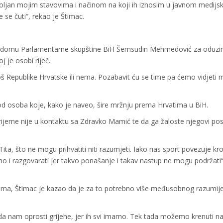
oljan mojim stavovima i načinom na koji ih iznosim u javnom medij
e se čuti“, rekao je Štimac.
kom domu Parlamentarne skupštine BiH Šemsudin Mehmedović za oduz
j je osobi riječ.
oš Republike Hrvatske ili nema. Pozabavit ću se time pa ćemo vidjeti m
.
kod osoba koje, kako je naveo, šire mržnju prema Hrvatima u BiH.
ijeme nije u kontaktu sa Zdravko Mamić te da ga žaloste njegovi posl
Tita, što ne mogu prihvatiti niti razumjeti. Iako nas sport povezuje kr
no i razgovarati jer takvo ponašanje i takav nastup ne mogu podržati
odima, Štimac je kazao da je za to potrebno više međusobnog razumije
ga da nam oprosti grijehe, jer ih svi imamo. Tek tada možemo krenuti na