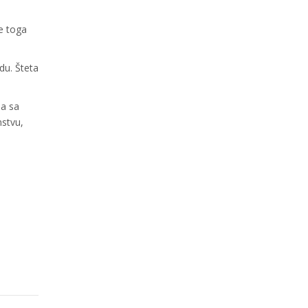
e toga
du. Šteta
ja sa
nstvu,