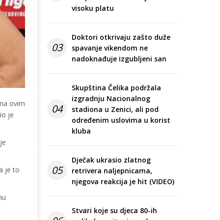
visoku platu
Doktori otkrivaju zašto duže
03
spavanje vikendom ne
nadoknađuje izgubljeni san
Skupština Čelika podržala
izgradnju Nacionalnog
u na ovim
04
stadiona u Zenici, ali pod
io je
određenim uslovima u korist
kluba
je
Dječak ukrasio zlatnog
05
a je to
retrivera naljepnicama,
njegova reakcija je hit (VIDEO)
mu
Stvari koje su djeca 80-ih