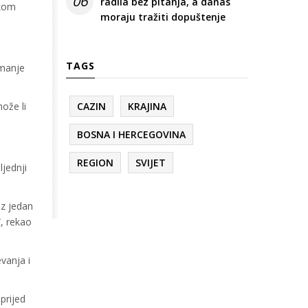
06
radila bez pitanja, a danas
skom
moraju tražiti dopuštenje
TAGS
imanje
ože li
CAZIN
KRAJINA
BOSNA I HERCEGOVINA
REGION
SVIJET
jednji
oz jedan
“, rekao
vanja i
prijed