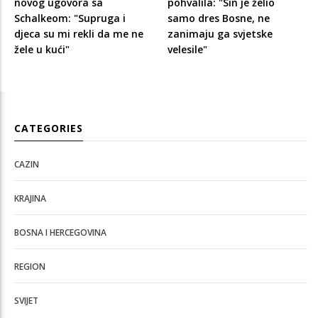
novog ugovora sa
pohvalila: "Sin je želio
Schalkeom: "Supruga i
samo dres Bosne, ne
djeca su mi rekli da me ne
zanimaju ga svjetske
žele u kući"
velesile"
CATEGORIES
CAZIN
KRAJINA
BOSNA I HERCEGOVINA
REGION
SVIJET