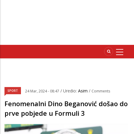
/ Uredio:
Asim
/
SPORT
24 Mar, 2024 - 08:47
Comments
Fenomenalni Dino Beganović došao do
prve pobjede u Formuli 3