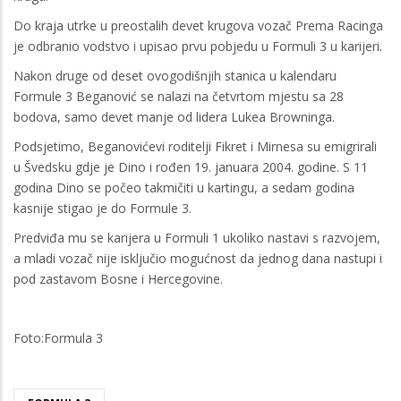
Do kraja utrke u preostalih devet krugova vozač Prema Racinga
je odbranio vodstvo i upisao prvu pobjedu u Formuli 3 u karijeri.
Nakon druge od deset ovogodišnjih stanica u kalendaru
Formule 3 Beganović se nalazi na četvrtom mjestu sa 28
bodova, samo devet manje od lidera Lukea Browninga.
Podsjetimo, Beganovićevi roditelji Fikret i Mirnesa su emigrirali
u Švedsku gdje je Dino i rođen 19. januara 2004. godine. S 11
godina Dino se počeo takmičiti u kartingu, a sedam godina
kasnije stigao je do Formule 3.
Predviđa mu se karijera u Formuli 1 ukoliko nastavi s razvojem,
a mladi vozač nije isključio mogućnost da jednog dana nastupi i
pod zastavom Bosne i Hercegovine.
Foto:Formula 3