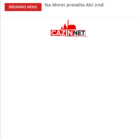
Na Ahiret preselila Alić (rođ.
BREAKING NEWS
Kahrimanović) Kadira
Heroji se ne zaboravljaju –
motomaraton stigao u Bosanski
Petrovac
Na Ahiret preselio RAMIĆ (SAFETA) SENAD
Porodica iz Krajine u centru afere,
gradonačelnik Kelna pokrenuo istragu
Čestitka povodom Dana Grada Cazina