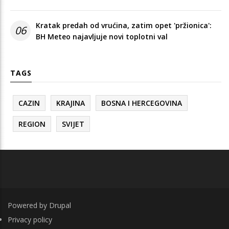
Kratak predah od vrućina, zatim opet 'pržionica':
06
BH Meteo najavljuje novi toplotni val
TAGS
CAZIN
KRAJINA
BOSNA I HERCEGOVINA
REGION
SVIJET
Powered by
Drupal
FOOTER
Privacy policy