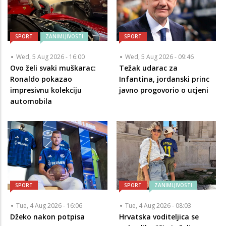
SPORT
ZANIMLJIVOSTI
SPORT
Wed, 5 Aug 2026 - 16:00
Wed, 5 Aug 2026 - 09:46
Ovo želi svaki muškarac:
Težak udarac za
Ronaldo pokazao
Infantina, jordanski princ
impresivnu kolekciju
javno progovorio o ucjeni
automobila
SPORT
SPORT
ZANIMLJIVOSTI
Tue, 4 Aug 2026 - 16:06
Tue, 4 Aug 2026 - 08:03
Džeko nakon potpisa
Hrvatska voditeljica se