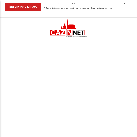
Lana Pudar predvodi BiH na EP: Pariz
BREAKING NEWS
čeka najbolju bh. plivačicu
Zašto nekim ljudima treba više sna nego
drugima: Razlozi bi vas mogli iznenaditi
Barbarez o igračima iz dijaspore: Da su
odabrali drugu reprezentaciju onda bi
"birali", a ne pripadali
Cazin: Bećirović i Ogrešević otvorili Muzej
„Kuća Nurije Pozderca“
Američki kongresmeni traže od Trumpa:
Vratite sankcije zvaničnicima iz
Republike Srpske