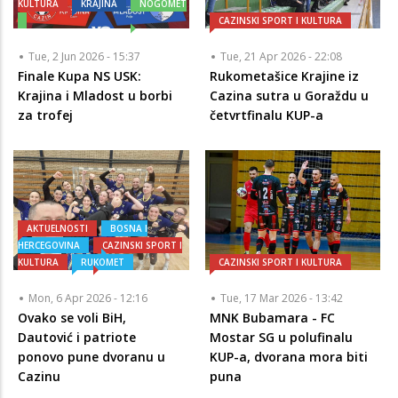
KULTURA
KRAJINA
NOGOMET
CAZINSKI SPORT I KULTURA
Tue, 2 Jun 2026 - 15:37
Tue, 21 Apr 2026 - 22:08
Finale Kupa NS USK:
Rukometašice Krajine iz
Krajina i Mladost u borbi
Cazina sutra u Goraždu u
za trofej
četvrtfinalu KUP-a
AKTUELNOSTI
BOSNA I
HERCEGOVINA
CAZINSKI SPORT I
KULTURA
RUKOMET
CAZINSKI SPORT I KULTURA
Mon, 6 Apr 2026 - 12:16
Tue, 17 Mar 2026 - 13:42
Ovako se voli BiH,
MNK Bubamara - FC
Dautović i patriote
Mostar SG u polufinalu
ponovo pune dvoranu u
KUP-a, dvorana mora biti
Cazinu
puna