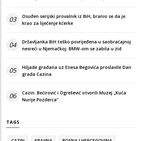
Osuđen serijski provalnik iz BiH, branio se da je
03
krao za liječenje kćerke
Državljanka BiH teško povrijeđena u saobraćajnoj
04
nesreći u Njemačkoj: BMW-om se zabila u zid
Hiljade građana uz Enesa Begovića proslavile Dan
05
grada Cazina
Cazin: Bećirović i Ogrešević otvorili Muzej „Kuća
06
Nurije Pozderca“
TAGS
CAZIN
KRAJINA
BOSNA I HERCEGOVINA