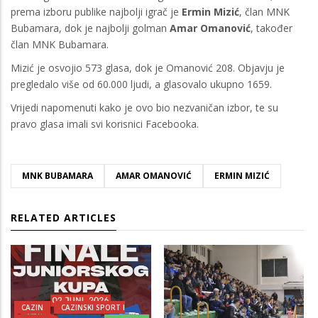
prema izboru publike najbolji igrač je
Ermin Mizić
, član MNK
Bubamara, dok je najbolji golman
Amar Omanović
, također
član MNK Bubamara.
Mizić je osvojio 573 glasa, dok je Omanović 208. Objavju je
pregledalo više od 60.000 ljudi, a glasovalo ukupno 1659.
Vrijedi napomenuti kako je ovo bio nezvaničan izbor, te su
pravo glasa imali svi korisnici Facebooka.
MNK BUBAMARA
AMAR OMANOVIĆ
ERMIN MIZIĆ
RELATED ARTICLES
CAZIN
CAZINSKI SPORT I