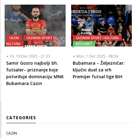
CAZIN
CAZINSKI SPORT I
CAZINSKI SPORT I KULTURA
KULTURA
NOGOMET
Fri, 19 Dec 2025 - 21:53
Mon, 1 Dec 2025 - 08:59
Samir Gosto najbolji bh.
Bubamara – Željezničar:
futsaler– priznanje koje
ključni duel za vrh
potvrđuje dominaciju MNK
Premijer futsal lige BiH
Bubamara Cazin
CATEGORIES
CAZIN