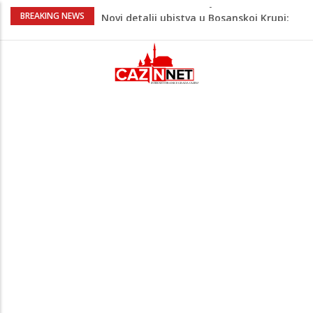
Novi detalji ubistva u Bosanskoj Krupi:
BREAKING NEWS
Nezvanično, osumnjičena supruga
ubijenog
Na Ahiret preselila Bešić (rođ. Blažević)
Senija – Sena
Na Ahiret preselio ŠUPUK (Refik) ŠEFIK
Evo koje države su zasad za, a koje
protiv Infantina na izborima: Srbija i
Hrvatska se izjasnile
Evo kakvo će danas vrijeme biti u BiH