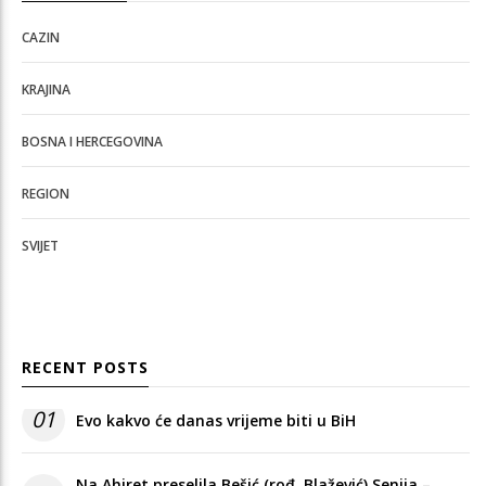
CAZIN
KRAJINA
BOSNA I HERCEGOVINA
REGION
SVIJET
RECENT POSTS
01
Evo kakvo će danas vrijeme biti u BiH
Na Ahiret preselila Bešić (rođ. Blažević) Senija –