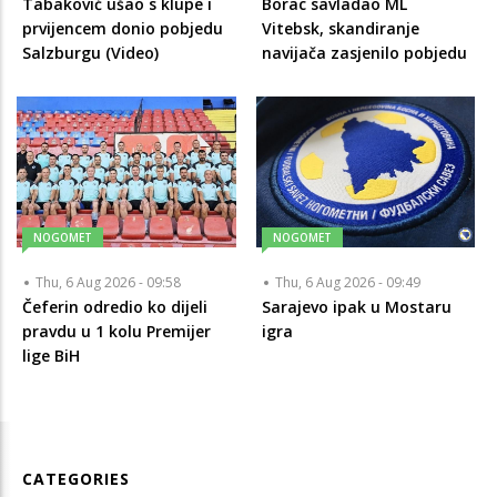
Tabaković ušao s klupe i
Borac savladao ML
prvijencem donio pobjedu
Vitebsk, skandiranje
Salzburgu (Video)
navijača zasjenilo pobjedu
NOGOMET
NOGOMET
Thu, 6 Aug 2026 - 09:58
Thu, 6 Aug 2026 - 09:49
Čeferin odredio ko dijeli
Sarajevo ipak u Mostaru
pravdu u 1 kolu Premijer
igra
lige BiH
CATEGORIES