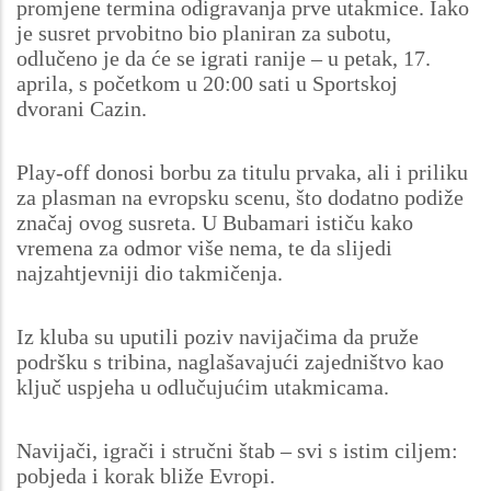
promjene termina odigravanja prve utakmice. Iako
je susret prvobitno bio planiran za subotu,
odlučeno je da će se igrati ranije – u petak, 17.
aprila, s početkom u 20:00 sati u Sportskoj
dvorani Cazin.
Play-off donosi borbu za titulu prvaka, ali i priliku
za plasman na evropsku scenu, što dodatno podiže
značaj ovog susreta. U Bubamari ističu kako
vremena za odmor više nema, te da slijedi
najzahtjevniji dio takmičenja.
Iz kluba su uputili poziv navijačima da pruže
podršku s tribina, naglašavajući zajedništvo kao
ključ uspjeha u odlučujućim utakmicama.
Navijači, igrači i stručni štab – svi s istim ciljem:
pobjeda i korak bliže Evropi.