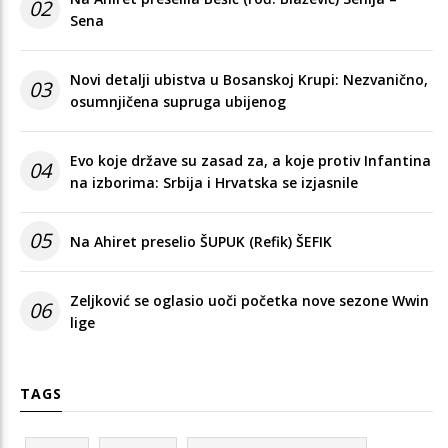
02
Sena
Novi detalji ubistva u Bosanskoj Krupi: Nezvanično,
03
osumnjičena supruga ubijenog
Evo koje države su zasad za, a koje protiv Infantina
04
na izborima: Srbija i Hrvatska se izjasnile
05
Na Ahiret preselio ŠUPUK (Refik) ŠEFIK
Zeljković se oglasio uoči početka nove sezone Wwin
06
lige
TAGS