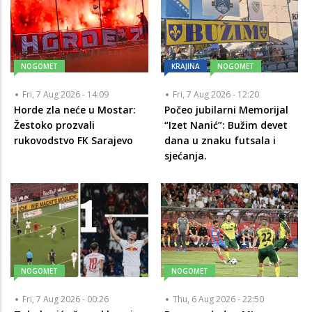
NOGOMET
KRAJINA
NOGOMET
Fri, 7 Aug 2026 - 14:09
Fri, 7 Aug 2026 - 12:20
Horde zla neće u Mostar:
Počeo jubilarni Memorijal
Žestoko prozvali
“Izet Nanić”: Bužim devet
rukovodstvo FK Sarajevo
dana u znaku futsala i
sjećanja.
NOGOMET
NOGOMET
Fri, 7 Aug 2026 - 00:26
Thu, 6 Aug 2026 - 22:50