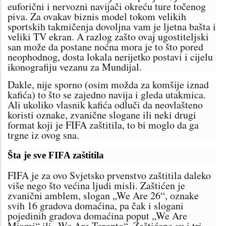
euforični i nervozni navijači okreću ture točenog
piva. Za ovakav biznis model tokom velikih
sportskih takmičenja dovoljna vam je ljetna bašta i
veliki TV ekran. A razlog zašto ovaj ugostiteljski
san može da postane noćna mora je to što pored
neophodnog, dosta lokala nerijetko postavi i cijelu
ikonografiju vezanu za Mundijal.
Dakle, nije sporno (osim možda za komšije iznad
kafića) to što se zajedno navija i gleda utakmica.
Ali ukoliko vlasnik kafića odluči da neovlašteno
koristi oznake, zvanične slogane ili neki drugi
format koji je FIFA zaštitila, to bi moglo da ga
trgne iz ovog sna.
Šta je sve FIFA zaštitila
FIFA je za ovo Svjetsko prvenstvo zaštitila daleko
više nego što većina ljudi misli. Zaštićen je
zvanični amblem, slogan „We Are 26“, oznake
svih 16 gradova domaćina, pa čak i slogani
pojedinih gradova domaćina poput „We Are
Miami“ ili „We Are Toronto“. Zaštićene su i tri