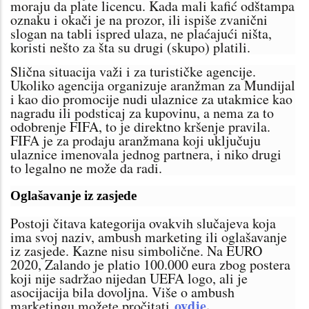
moraju da plate licencu. Kada mali kafić odštampa
oznaku i okači je na prozor, ili ispiše zvanični
slogan na tabli ispred ulaza, ne plaćajući ništa,
koristi nešto za šta su drugi (skupo) platili.
Slična situacija važi i za turističke agencije.
Ukoliko agencija organizuje aranžman za Mundijal
i kao dio promocije nudi ulaznice za utakmice kao
nagradu ili podsticaj za kupovinu, a nema za to
odobrenje FIFA, to je direktno kršenje pravila.
FIFA je za prodaju aranžmana koji uključuju
ulaznice imenovala jednog partnera, i niko drugi
to legalno ne može da radi.
Oglašavanje iz zasjede
Postoji čitava kategorija ovakvih slučajeva koja
ima svoj naziv, ambush marketing ili oglašavanje
iz zasjede. Kazne nisu simbolične. Na EURO
2020, Zalando je platio 100.000 eura zbog postera
koji nije sadržao nijedan UEFA logo, ali je
asocijacija bila dovoljna. Više o ambush
ovdje
.
marketingu možete pročitati