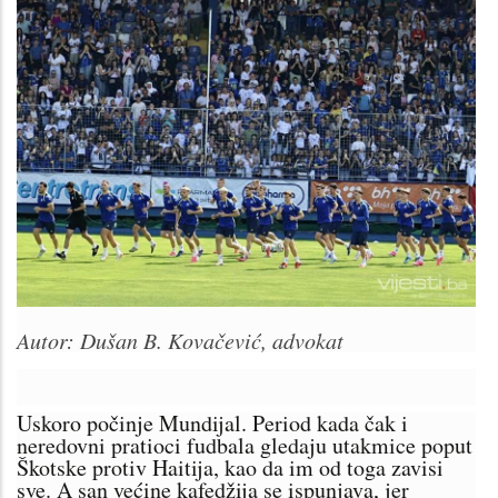
Autor: Dušan B. Kovačević, advokat
Uskoro počinje Mundijal. Period kada čak i
neredovni pratioci fudbala gledaju utakmice poput
Škotske protiv Haitija, kao da im od toga zavisi
sve. A san većine kafedžija se ispunjava, jer