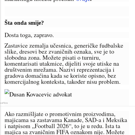
Šta onda smije?
Dosta toga, zapravo.
Zastavice zemalja učesnica, generičke fudbalske
slike, dresovi bez zvaničnih oznaka, sve je to
slobodna zona. Možete pisati o turniru,
komentarisati utakmice, dijeliti svoje utiske na
društvenim mrežama. Nazivi reprezentacija i
gradova domaćina kada se koriste opisno, bez
komercijalnog konteksta, također nisu problem.
a arhiva
Ako razmišljate o promotivnim proizvodima,
majicama sa zastavama Kanade, SAD-a i Meksika
i natpisom „Football 2026“, to je u redu. Ista ta
majica sa zvaničnim FIFA oznakom nije. Možete