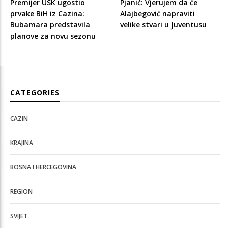
Premijer USK ugostio
Pjanić: Vjerujem da će
prvake BiH iz Cazina:
Alajbegović napraviti
Bubamara predstavila
velike stvari u Juventusu
planove za novu sezonu
CATEGORIES
CAZIN
KRAJINA
BOSNA I HERCEGOVINA
REGION
SVIJET