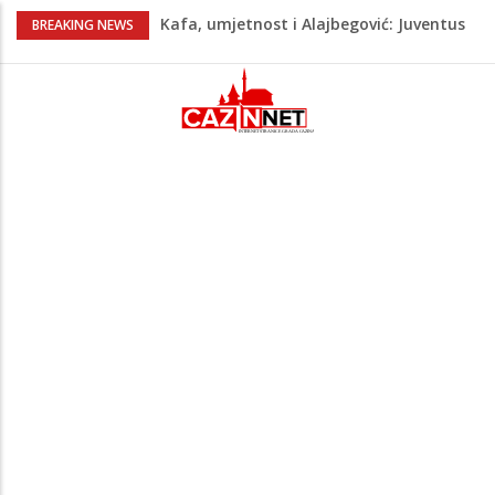
Kafa, umjetnost i Alajbegović: Juventus
BREAKING NEWS
objavio spektakularan video
Poznat termin dženaze NADAREVIĆ
ŠEFIKU
Na Ahiret preselila SAMARDŽIĆ (rođ.
Čizmić) AJIŠA
Na Ahiret preselila DERVIŠEVIĆ (rođ.
ALIČAJIĆ) MINE
Na Ahiret preselio ĆORALIĆ (Mahmut)
SULEJMAN