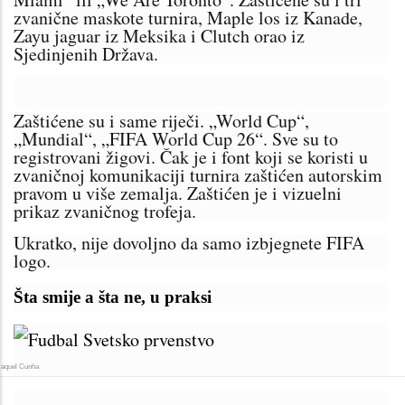
zvanične maskote turnira, Maple los iz Kanade,
Zayu jaguar iz Meksika i Clutch orao iz
Sjedinjenih Država.
Zaštićene su i same riječi. „World Cup“,
„Mundial“, „FIFA World Cup 26“. Sve su to
registrovani žigovi. Čak je i font koji se koristi u
zvaničnoj komunikaciji turnira zaštićen autorskim
pravom u više zemalja. Zaštićen je i vizuelni
prikaz zvaničnog trofeja.
Ukratko, nije dovoljno da samo izbjegnete FIFA
logo.
Šta smije a šta ne, u praksi
quel Cunha