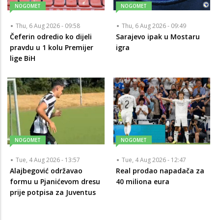
NOGOMET
NOGOMET
Thu, 6 Aug 2026 - 09:58
Thu, 6 Aug 2026 - 09:49
Čeferin odredio ko dijeli
Sarajevo ipak u Mostaru
pravdu u 1 kolu Premijer
igra
lige BiH
NOGOMET
NOGOMET
Tue, 4 Aug 2026 - 13:57
Tue, 4 Aug 2026 - 12:47
Alajbegović održavao
Real prodao napadača za
formu u Pjanićevom dresu
40 miliona eura
prije potpisa za Juventus