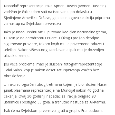
Napadač reprezentacije Iraka Ajmen Husein (Aymen Hussein)
zadržan je čak sedam sati na ispitivanju po dolasku u
Sjedinjene Američke Države, gdje se njegova selekcija priprema
za nastup na Svjetskom prvenstvu.
Iako je imao urednu vizu i putovao kao član nacionalnog tima,
Husein je na aerodromu O'Hare u Čikagu prošao detaljne
sigurnosne provjere, tokom kojih mu je privremeno oduzet i
telefon. Nakon višesatnog zadržavanja ipak mu je dozvoljen
ulazak u zemlju.
Još veće probleme imao je službeni fotograf reprezentacije
Talal Salah, koji je nakon deset sati ispitivanja vraćen bez
obrazloženja.
U Iraku su ogorčeni zbog tretmana kojem je bio izložen Husein,
junak plasmana reprezentacije na Mundijal nakon 40 godina
čekanja. Ovaj 30-godišnji napadač za Irak je odigrao 93
utakmice i postigao 33 gola, a trenutno nastupa za Al-Karmu.
Irak će na Svjetskom prvenstvu igrati u grupi s Francuskom,