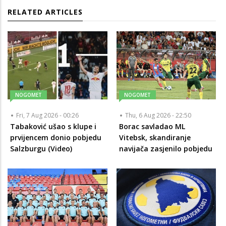
RELATED ARTICLES
NOGOMET
NOGOMET
Fri, 7 Aug 2026 - 00:26
Thu, 6 Aug 2026 - 22:50
Tabaković ušao s klupe i
Borac savladao ML
prvijencem donio pobjedu
Vitebsk, skandiranje
Salzburgu (Video)
navijača zasjenilo pobjedu