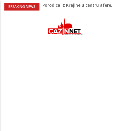
Porodica iz Krajine u centru afere,
BREAKING NEWS
gradonačelnik Kelna pokrenuo istragu
Čestitka povodom Dana Grada Cazina
Velika Kladuša pod udarom požara:
Vatrogasci nadljudskim naporima
spriječili veću tragediju
Tabaković ušao s klupe i prvijencem
donio pobjedu Salzburgu (Video)
“Pečat slobodi 2026”: U Tržačkoj Rašteli
obilježena 31. godišnjica deblokade
Unsko-sanskog kantona