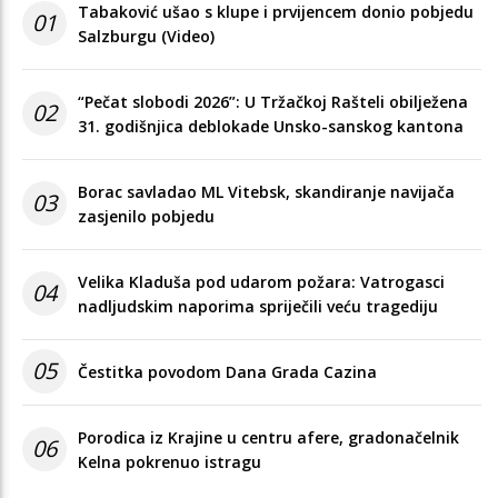
Tabaković ušao s klupe i prvijencem donio pobjedu
01
Salzburgu (Video)
“Pečat slobodi 2026”: U Tržačkoj Rašteli obilježena
02
31. godišnjica deblokade Unsko-sanskog kantona
Borac savladao ML Vitebsk, skandiranje navijača
03
zasjenilo pobjedu
Velika Kladuša pod udarom požara: Vatrogasci
04
nadljudskim naporima spriječili veću tragediju
05
Čestitka povodom Dana Grada Cazina
Porodica iz Krajine u centru afere, gradonačelnik
06
Kelna pokrenuo istragu