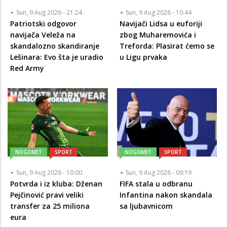
Sun, 9 Aug 2026 - 21:24
Sun, 9 Aug 2026 - 10:44
Patriotski odgovor
Navijači Lidsa u euforiji
navijača Veleža na
zbog Muharemovića i
skandalozno skandiranje
Treforda: Plasirat ćemo se
Lešinara: Evo šta je uradio
u Ligu prvaka
Red Army
NOGOMET
SPORT
NOGOMET
SPORT
Sun, 9 Aug 2026 - 10:00
Sun, 9 Aug 2026 - 09:19
Potvrda i iz kluba: Dženan
FIFA stala u odbranu
Pejčinović pravi veliki
Infantina nakon skandala
transfer za 25 miliona
sa ljubavnicom
eura