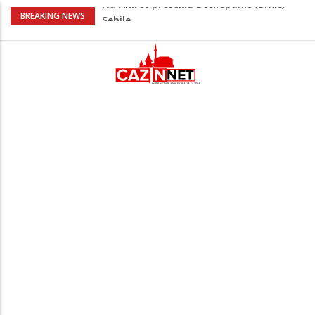
Na Ahiret preselio Hegić (Hasan) Atah –
BREAKING NEWS
Atko
Na Ahiret preselio KOLJIĆ (Meho) MUNIB
Adnan Alibabić otišao prije više od
godinu iz bolnice u Bihaću, otac:
"Preteško je, ali ne odustajemo"
Na mjestu gdje su nedavno poginula
dvojica mladića danas poginuo
motociklista
Na Ahiret preselila Bećirspahić (Brkić)
Sebile