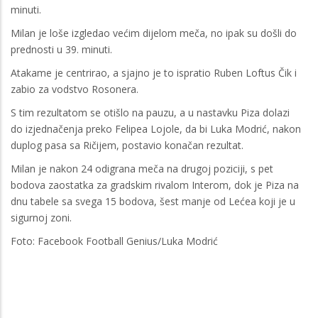
minuti.
Milan je loše izgledao većim dijelom meča, no ipak su došli do
prednosti u 39. minuti.
Atakame je centrirao, a sjajno je to ispratio Ruben Loftus Čik i
zabio za vodstvo Rosonera.
S tim rezultatom se otišlo na pauzu, a u nastavku Piza dolazi
do izjednačenja preko Felipea Lojole, da bi Luka Modrić, nakon
duplog pasa sa Ričijem, postavio konačan rezultat.
Milan je nakon 24 odigrana meča na drugoj poziciji, s pet
bodova zaostatka za gradskim rivalom Interom, dok je Piza na
dnu tabele sa svega 15 bodova, šest manje od Lećea koji je u
sigurnoj zoni.
Foto: Facebook Football Genius/Luka Modrić