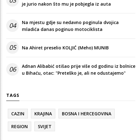
03
je jurio nakon što mu je pobjegla iz auta
Na mjestu gdje su nedavno poginula dvojica
04
mladića danas poginuo motociklista
05
Na Ahiret preselio KOLJIĆ (Meho) MUNIB
Adnan Alibabić otišao prije više od godinu iz bolnice
06
u Bihaću, otac: "Preteško je, ali ne odustajemo"
TAGS
CAZIN
KRAJINA
BOSNA I HERCEGOVINA
REGION
SVIJET