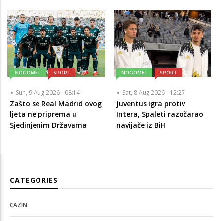
NOGOMET
SPORT
NOGOMET
SPORT
Sun, 9 Aug 2026 - 08:14
Sat, 8 Aug 2026 - 12:27
Zašto se Real Madrid ovog
Juventus igra protiv
ljeta ne priprema u
Intera, Spaleti razočarao
Sjedinjenim Državama
navijače iz BiH
CATEGORIES
CAZIN